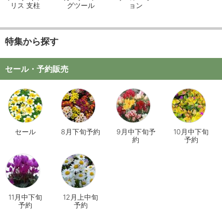
リス 支柱
グツール
ョン
特集から探す
セール・予約販売
セール
8月下旬予約
9月中下旬予
10月中下旬
約
予約
11月中下旬
12月上中旬
予約
予約