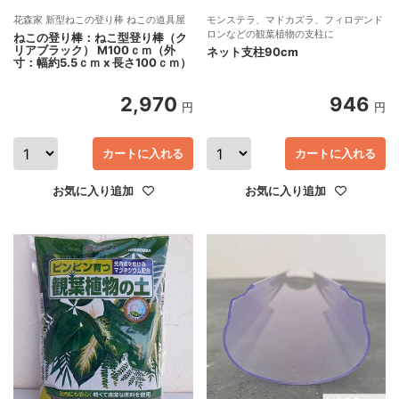
花森家 新型ねこの登り棒 ねこの道具屋
モンステラ、マドカズラ、フィロデンド
ロンなどの観葉植物の支柱に
ねこの登り棒：ねこ型登り棒（ク
リアブラック） M100ｃｍ（外
ネット支柱90cm
寸：幅約5.5ｃｍ x 長さ100ｃｍ）
2,970
946
円
円
カートに入れる
カートに入れる
お気に入り追加
お気に入り追加