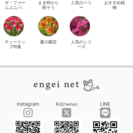
ザ・ファー
まき時から
人気のベリ
おすすめ植
ムユニバー
探そう
ー
物
サル オンラ
イン
チューリッ
夏の園芸
人気のシリ
プ特集
ーズ
Instagram
X
LINE
(旧Twitter)