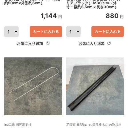
約50cm×外形約6cm）
リアブラック） M30ｃｍ（外
寸：幅約5.5cm x 長さ30cm）
1,144
880
円
円
カートに入れる
カートに入れる
お気に入り追加
お気に入り追加
ina工藝 園芸用支柱
花森家 新型ねこの登り棒 ねこの道具屋