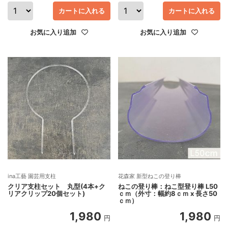
カートに入れる
カートに入れる
お気に入り追加
お気に入り追加
ina工藝 園芸用支柱
花森家 新型ねこの登り棒
クリア支柱セット 丸型(4本+ク
ねこの登り棒：ねこ型登り棒 L50
リアクリップ20個セット)
ｃｍ（外寸：幅約8ｃｍ x 長さ50
ｃｍ）
1,980
1,980
円
円