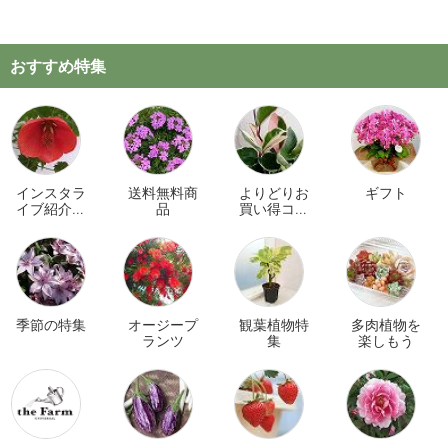
おすすめ特集
インスタラ
送料無料商
よりどりお
ギフト
イブ紹介商
品
買い得コー
品
ナー
季節の特集
オージープ
観葉植物特
多肉植物を
ランツ
集
楽しもう