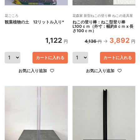
花ごころ
花森家 新型ねこの登り棒 ねこの道具屋
観葉植物の土 12リットル入り*
ねこの登り棒：ねこ型登り棒
L100ｃｍ（外寸：幅約8ｃｍ x 長
さ100ｃｍ）
1,122
3,892
4,136
円
円
円
カートに入れる
カートに入れる
お気に入り追加
お気に入り追加