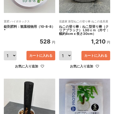
置肥 ハイポネックス
花森家 新型ねこの登り棒 ねこの道具屋
錠剤肥料：観葉植物用（10-8-8）
ねこの登り棒：ねこ型登り棒（ク
*
リアブラック） L30ｃｍ（外寸：
幅約8cm x 長さ30cm）
528
1,210
円
円
カートに入れる
カートに入れる
お気に入り追加
お気に入り追加