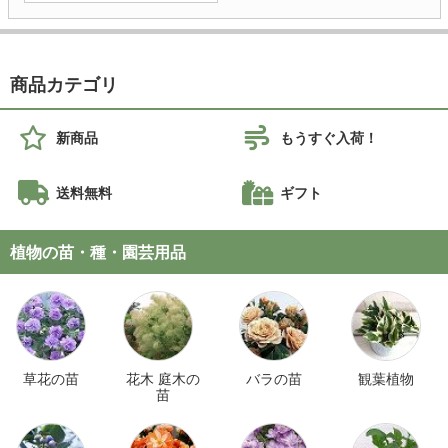
商品カテゴリ
新商品
もうすぐ入荷！
送料無料
ギフト
植物の苗・種・園芸用品
草花の苗
花木 庭木の
バラの苗
観葉植物
苗