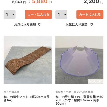
5,880
2,200
5,940
円
円
円
カートに入れる
カートに入れる
お気に入り追加
お気に入り追加
ねこの道具屋
新型ねこの登り棒 ねこの道具屋
ねこの着生マット（幅20cm ×長
ねこの登り棒：ねこ型登り棒 M50
さ1m）
ｃｍ（外寸：幅約5.5cm x 長さ
50cm）