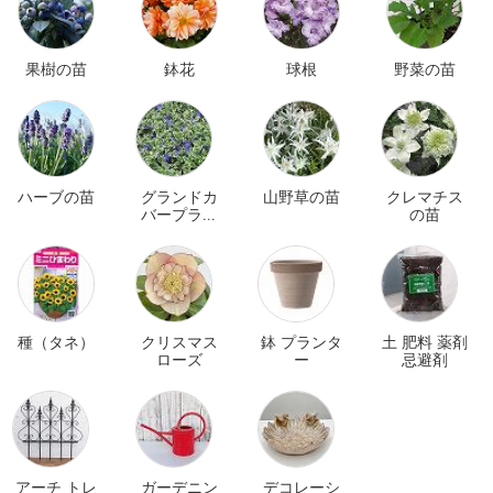
果樹の苗
鉢花
球根
野菜の苗
ハーブの苗
グランドカ
山野草の苗
クレマチス
バープラン
の苗
ツ
種（タネ）
クリスマス
鉢 プランタ
土 肥料 薬剤
ローズ
ー
忌避剤
アーチ トレ
ガーデニン
デコレーシ