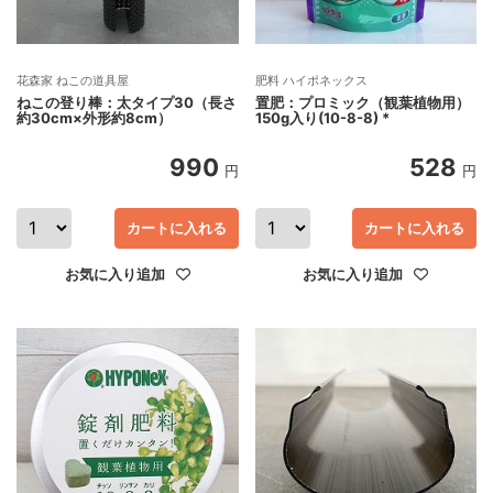
花森家 ねこの道具屋
肥料 ハイポネックス
ねこの登り棒：太タイプ30（長さ
置肥：プロミック（観葉植物用）
約30cm×外形約8cm）
150g入り(10-8-8) *
990
528
円
円
カートに入れる
カートに入れる
お気に入り追加
お気に入り追加