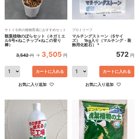
サトイモ科の植物育成におすすめセット
プロトリーフ
観葉植物のぼらセット（ネガミエ
マルチングストーン（Sサイ
ル5号×ねこチップ×ねこの登り
ズ） 1kg入り（マルチング・装
棒）
飾用化粧石） *
3,505
572
3,542
円
円
円
カートに入れる
カートに入れる
お気に入り追加
お気に入り追加