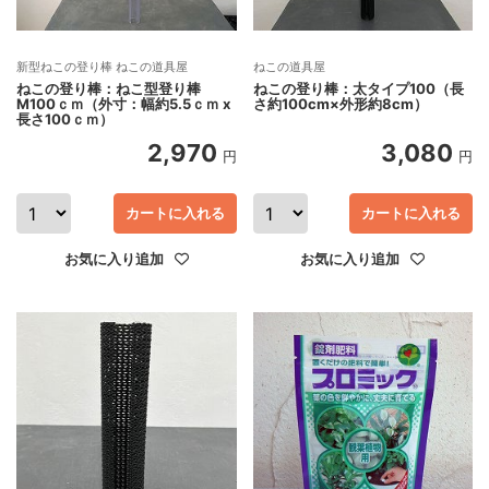
新型ねこの登り棒 ねこの道具屋
ねこの道具屋
ねこの登り棒：ねこ型登り棒
ねこの登り棒：太タイプ100（長
M100ｃｍ（外寸：幅約5.5ｃｍ x
さ約100cm×外形約8cm）
長さ100ｃｍ）
2,970
3,080
円
円
カートに入れる
カートに入れる
お気に入り追加
お気に入り追加