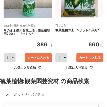
花ごころ
速効液体肥料 住友化学園芸
観葉植物の土 5リットル入り*
そのまま使える花工場：観葉植物
用700ミリリットル*
386
660
円
円
カートに入れる
カートに入れる
お気に入り追加
お気に入り追加
観葉植物:観葉園芸資材 の商品検索
ポットサイズで選ぶ