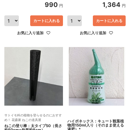
990
1,364
円
円
カートに入れる
カートに入れる
お気に入り追加
お気に入り追加
サトイモ科の植物を登らせるのにおすす
め！ 花森家 ねこの道具屋
ハイポネックス：キュート観葉植
物用150ml入り（そのまま使える
ねこの登り棒：太タイプ50（長さ
液肥）*
約50cm×外形約8cm）