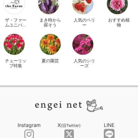
ザ・ファー
まき時から
人気のベリ
おすすめ植
ムユニバー
探そう
ー
物
サル オンラ
イン
チューリッ
夏の園芸
人気のシリ
プ特集
ーズ
Instagram
X
LINE
(旧Twitter)