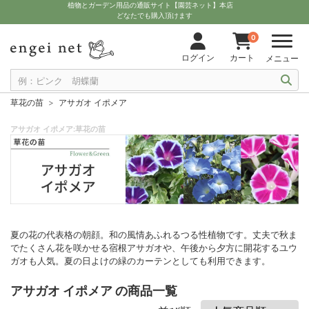
植物とガーデン用品の通販サイト【園芸ネット】本店
どなたでも購入頂けます
0
ログイン
カート
メニュー
草花の苗
アサガオ イポメア
アサガオ イポメア:草花の苗
夏の花の代表格の朝顔。和の風情あふれるつる性植物です。丈夫で秋ま
でたくさん花を咲かせる宿根アサガオや、午後から夕方に開花するユウ
ガオも人気。夏の日よけの緑のカーテンとしても利用できます。
アサガオ イポメア の商品一覧