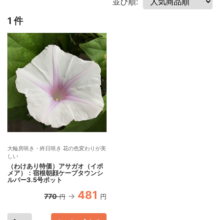
並び順:
1 件
大輪房咲き・終日咲き 花の色変わりが美
しい
（わけあり特価）アサガオ（イポ
メア）：宿根朝顔ケープタウンシ
ルバー3.5号ポット
481
770
円
円