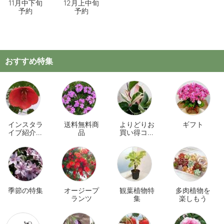
11月中下旬
12月上中旬
予約
予約
おすすめ特集
インスタラ
送料無料商
よりどりお
ギフト
イブ紹介商
品
買い得コー
品
ナー
季節の特集
オージープ
観葉植物特
多肉植物を
ランツ
集
楽しもう