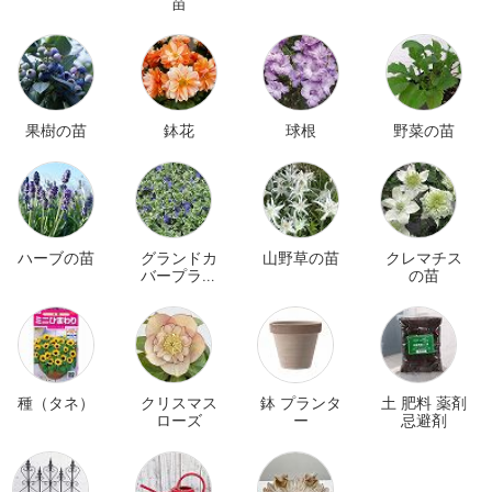
苗
果樹の苗
鉢花
球根
野菜の苗
ハーブの苗
グランドカ
山野草の苗
クレマチス
バープラン
の苗
ツ
種（タネ）
クリスマス
鉢 プランタ
土 肥料 薬剤
ローズ
ー
忌避剤