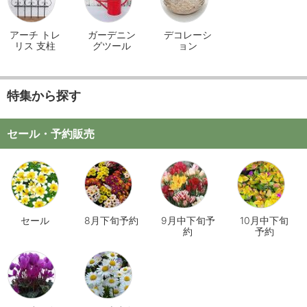
アーチ トレ
ガーデニン
デコレーシ
リス 支柱
グツール
ョン
特集から探す
セール・予約販売
セール
8月下旬予約
9月中下旬予
10月中下旬
約
予約