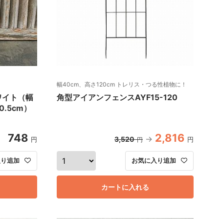
幅40cm、高さ120cm トレリス・つる性植物に！
ワイト（幅
角型アイアンフェンスAYF15-120
0.5cm）
748
2,816
3,520
円
円
円
入り追加
お気に入り追加
カートに入れる