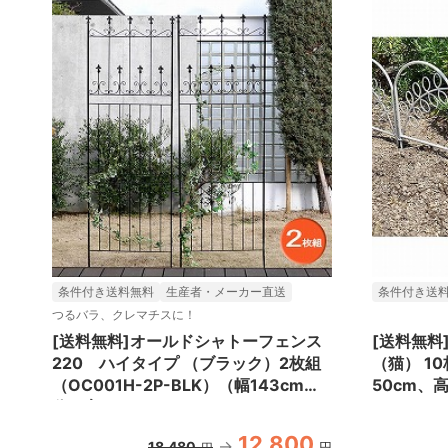
条件付き送料無料
生産者・メーカー直送
条件付き送
つるバラ、クレマチスに！
[送料無料]オールドシャトーフェンス
[送料無料
220 ハイタイプ （ブラック）2枚組
（猫） 1
（OC001H-2P-BLK）（幅143cm
50cm、高
分、高さ220cm）
10P-WH
12,800
18,480
円
円