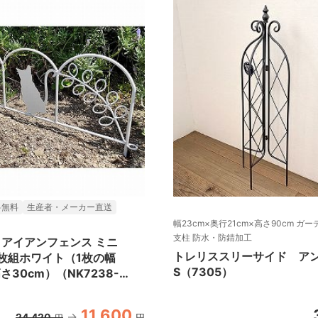
料無料
生産者・メーカー直送
幅23cm×奥行21cm×高さ90cm ガ
支柱 防水・防錆加工
]アイアンフェンス ミニ
トレリススリーサイド ア
0枚組ホワイト（1枚の幅
S（7305）
さ30cm）（NK7238-
T）
11,600
24,420
円
円