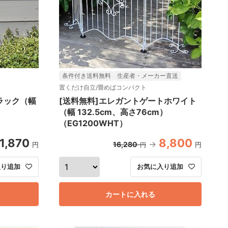
条件付き送料無料
生産者・メーカー直送
置くだけ自立/畳めばコンパクト
ブラック（幅
[送料無料]エレガントゲートホワイト
（幅 132.5cm、高さ76cm）
（EG1200WHT）
1,870
8,800
16,280
円
円
円
入り追加
お気に入り追加
カートに入れる