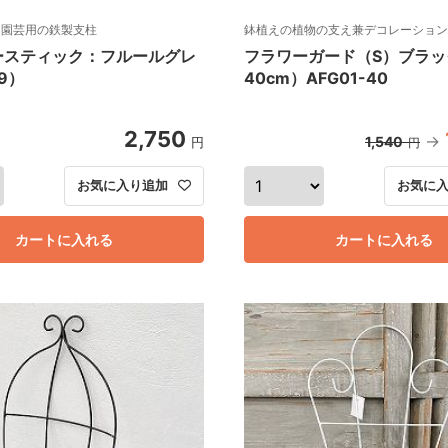
m 園芸用の鉄製支柱
鉢植えの植物の支え兼デコレーション
ースティック：フルールグレ
フラワーガード（S）ブラッ
9）
40cm）AFG01-40
2,750
1,540
円
円
お気に入り追加
お気に
カートに入れる
カートに入れる