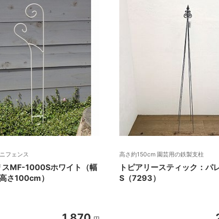
ミニフェンス
高さ約150cm 園芸用の鉄製支柱
スMF-1000Sホワイト（幅
トピアリースティック：パ
、高さ100cm）
S（7293）
1,870