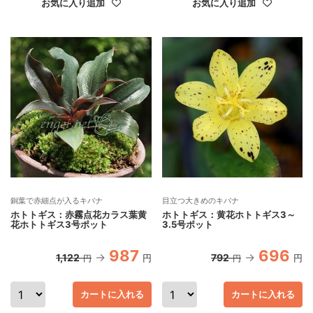
お気に入り追加
お気に入り追加
銅葉で赤細点が入るキバナ
目立つ大きめのキバナ
ホトトギス：赤霧点花カラス葉黄
ホトトギス：黄花ホトトギス3～
花ホトトギス3号ポット
3.5号ポット
987
696
1,122
792
円
円
円
円
カートに入れる
カートに入れる