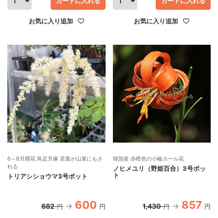
カートに入れる
カートに入れる
お気に入り追加
お気に入り追加
6～8月開花 鳥足升麻 若葉が山菜にもさ
韓国産 赤橙色の小輪カール花
れる
ノヒメユリ（野姫百合）3号ポッ
ト
トリアシショウマ3号ポット
600
857
682
1,430
円
円
円
円