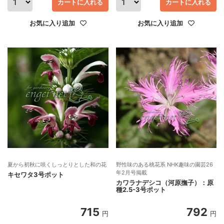
カートに入れる
カートに入れる
お気に入り追加
お気に入り追加
夏から初秋に咲くしっとりとした和の花
野性味のある桃花系 NHK趣味の園芸26
年2月号掲載
キセワタ3号ポット
カワラナデシコ（河原撫子）：原
種2.5-3号ポット
715
792
円
円