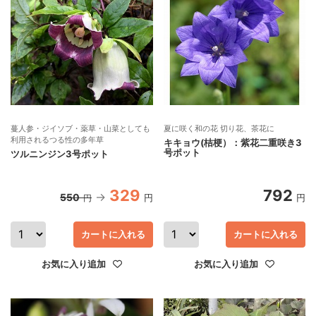
蔓人参・ジイソブ・薬草・山菜としても
夏に咲く和の花 切り花、茶花に
利用されるつる性の多年草
キキョウ(桔梗）：紫花二重咲き3
号ポット
ツルニンジン3号ポット
329
792
550
円
円
円
カートに入れる
カートに入れる
お気に入り追加
お気に入り追加