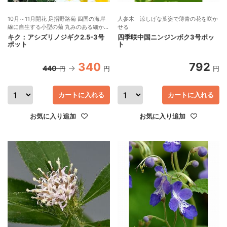
10月～11月開花 足摺野路菊 四国の海岸
人参木 涼しげな葉姿で薄青の花を咲か
線に自生する小型の菊 丸みのある細かい
せる
銀葉が美しい
キク：アシズリノジギク2.5-3号
四季咲中国ニンジンボク3号ポッ
ポット
ト
340
792
440
円
円
円
カートに入れる
カートに入れる
お気に入り追加
お気に入り追加