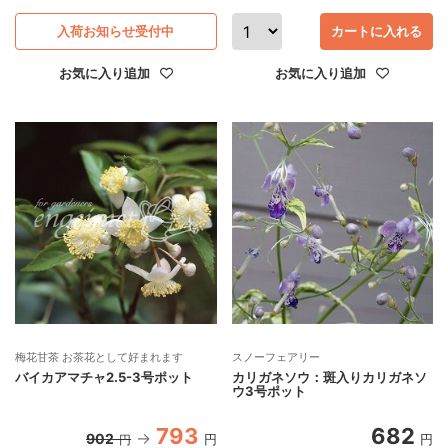
入荷お知らせ受付中
カートに入れる
お気に入り追加
お気に入り追加
梅花甘茶 お茶花として好まれます
スノーフェアリー
バイカアマチャ2.5-3号ポット
カリガネソウ：斑入りカリガネソ
ウ3号ポット
793
682
902
円
円
円