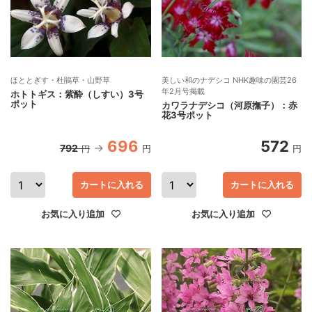
ほととぎす・杜鵑草・山野草
美しい和のナデシコ NHK趣味の園芸26
年2月号掲載
ホトトギス：紫酔（しすい）3号
ポット
カワラナデシコ（河原撫子）：赤
花3号ポット
696
572
792
円
円
円
カートに入れる
カートに入れる
お気に入り追加
お気に入り追加