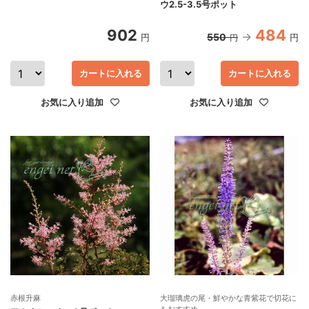
ウ2.5-3.5号ポット
902
484
550
円
円
円
カートに入れる
カートに入れる
お気に入り追加
お気に入り追加
赤根升麻
大瑠璃虎の尾・鮮やかな青紫花で切花に
もおすすめ