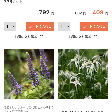
ス3号ポット
792
408
682
円
円
円
カートに入れる
カートに入れる
お気に入り追加
お気に入り追加
可愛らしいブルーの穂状花 ヒメルリトラ
ノオ・姫瑠璃虎の尾