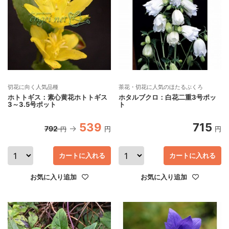
切花に向く人気品種
茶花・切花に人気のほたるぶくろ
ホトトギス：素心黄花ホトトギス
ホタルブクロ：白花二重3号ポッ
3～3.5号ポット
ト
539
715
792
円
円
円
カートに入れる
カートに入れる
お気に入り追加
お気に入り追加