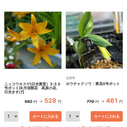
宝鐸草
ホウチャクソウ：黄花4号ポット
ニッコウキスゲ(日光黄萓）3-3.5
号ポット[6月頃開花 高原の花、
日光きすげ]
528
461
682
770
円
円
円
円
カートに入れる
カートに入れる