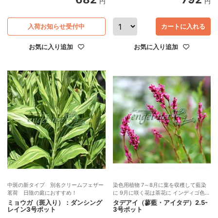
円
円
入荷お知らせ受付中
カートに入れる
お気に入り追加
お気に入り追加
中斑の新タイプ 別名クリームフェザー
染色用植物 7～8月に葉を収穫して藍染
茗荷 日陰の庭におすすめ！
に 9月に咲く花は茶花に インディゴ色素
を持つ1年草
ミョウガ（斑入り）：ダンシング
タデアイ（蓼藍・アイタデ）2.5-
レイン3号ポット
3号ポット