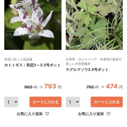
切花に向く人気品種
矢車草・ロジャーシア・矢車状の葉姿が
美しい大型宿根草
ホトトギス：初恋3～3.5号ポット
ヤグルマソウ3.5号ポット
793
474
902
792
円
円
円
円
カートに入れる
カートに入れる
お気に入り追加
お気に入り追加