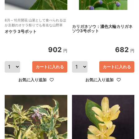
8月～10月開花 山菜として食べられるほ
か京都のオケラ祭りでも有名な山野草
カリガネソウ：濃色大輪カリガネ
ソウ3号ポット
オケラ 3号ポット
902
682
円
円
カートに入れる
カートに入れる
お気に入り追加
お気に入り追加