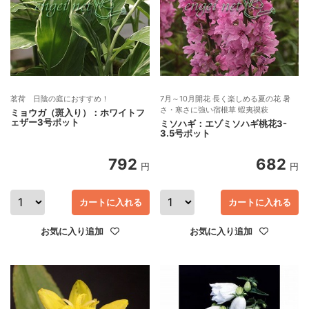
茗荷 日陰の庭におすすめ！
7月～10月開花 長く楽しめる夏の花 暑
さ・寒さに強い宿根草 蝦夷禊萩
ミョウガ（斑入り）：ホワイトフ
ェザー3号ポット
ミソハギ：エゾミソハギ桃花3-
3.5号ポット
792
682
円
円
カートに入れる
カートに入れる
お気に入り追加
お気に入り追加