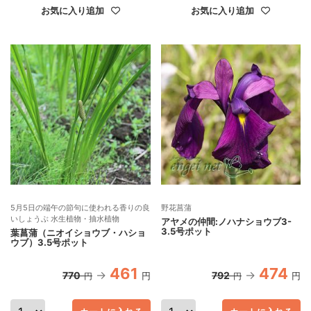
お気に入り追加
お気に入り追加
5月5日の端午の節句に使われる香りの良
野花菖蒲
いしょうぶ 水生植物・抽水植物
アヤメの仲間:ノハナショウブ3-
3.5号ポット
葉菖蒲（ニオイショウブ・ハショ
ウブ）3.5号ポット
461
474
770
792
円
円
円
円