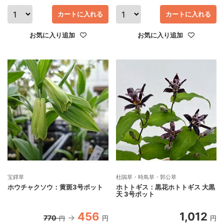
カートに入れる
カートに入れる
お気に入り追加
お気に入り追加
宝鐸草
杜鵑草・時鳥草・郭公草
ホウチャクソウ：黄斑3号ポット
ホトトギス：黒花ホトトギス 大黒
天 3号ポット
456
1,012
770
円
円
円