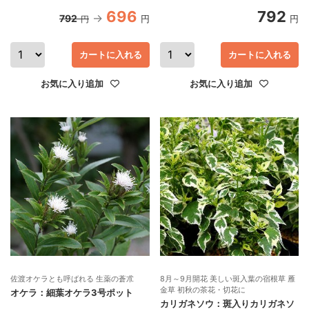
696
792
792
円
円
円
カートに入れる
カートに入れる
お気に入り追加
お気に入り追加
佐渡オケラとも呼ばれる 生薬の蒼朮
8月～9月開花 美しい斑入葉の宿根草 雁
金草 初秋の茶花・切花に
オケラ：細葉オケラ3号ポット
カリガネソウ：斑入りカリガネソ