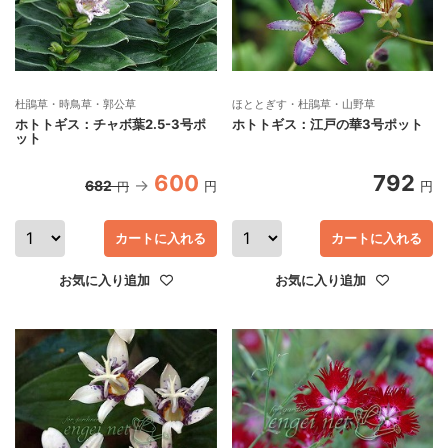
杜鵑草・時鳥草・郭公草
ほととぎす・杜鵑草・山野草
ホトトギス：チャボ葉2.5-3号ポ
ホトトギス：江戸の華3号ポット
ット
600
792
682
円
円
円
カートに入れる
カートに入れる
お気に入り追加
お気に入り追加