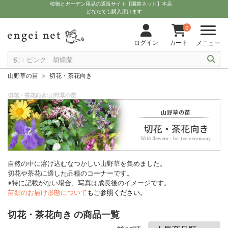
植物とガーデン用品の通販サイト【園芸ネット】本店
どなたでも購入頂けます
0
ログイン
カート
メニュー
山野草の苗
切花・茶花向き
切花・茶花向き:山野草の苗
自然の中に溶け込むなつかしい山野草を集めました。
切花や茶花に適した品種のコーナーです。
※特に記載がない場合、写真は成長後のイメージです。
苗類のお届け形態について
もご参照ください。
切花・茶花向き の商品一覧