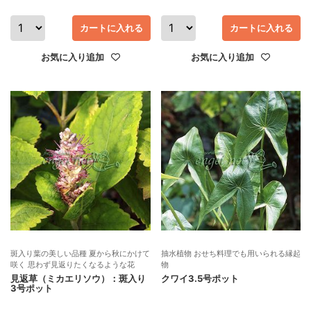
カートに入れる
カートに入れる
お気に入り追加
お気に入り追加
斑入り葉の美しい品種 夏から秋にかけて
抽水植物 おせち料理でも用いられる縁起
咲く 思わず見返りたくなるような花
物
見返草（ミカエリソウ）：斑入り
クワイ3.5号ポット
3号ポット