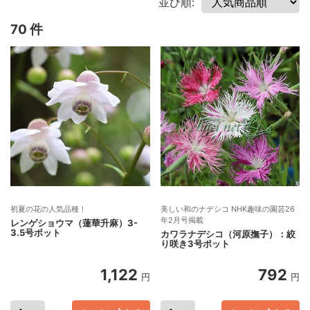
並び順:
70 件
初夏の花の人気品種！
美しい和のナデシコ NHK趣味の園芸26
年2月号掲載
レンゲショウマ（蓮華升麻）3-
3.5号ポット
カワラナデシコ（河原撫子）：絞
り咲き3号ポット
1,122
792
円
円