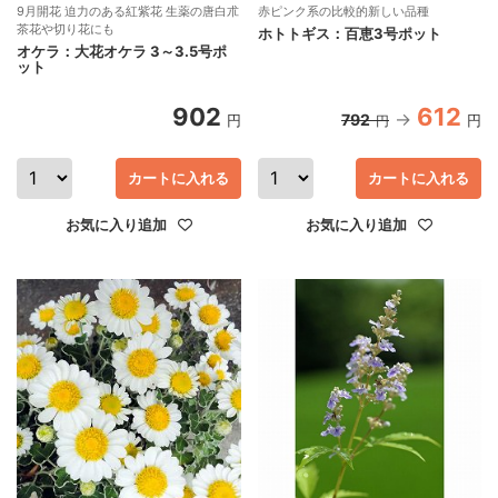
9月開花 迫力のある紅紫花 生薬の唐白朮
赤ピンク系の比較的新しい品種
茶花や切り花にも
ホトトギス：百恵3号ポット
オケラ：大花オケラ 3～3.5号ポ
ット
902
612
792
円
円
円
カートに入れる
カートに入れる
お気に入り追加
お気に入り追加