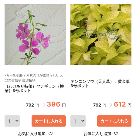
7月～9月開花 赤紫の花が素晴らしい大
型の宿根草 蜜源植物
テンニンソウ（天人草）：黄金葉
3号ポット
（わけあり特価）ヤナギラン（柳
蘭）3号ポット
396
612
792
792
円
円
円
円
カートに入れる
カートに入れる
お気に入り追加
お気に入り追加