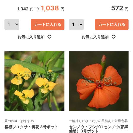
1,038
572
1,342
円
円
円
カートに入れる
カートに入れる
お気に入り追加
お気に入り追加
夏のお庭におすすめ
一輪挿しにぴったりの風情ある朱橙色花
宿根ツユクサ：黄花 3号ポット
センノウ：フシグロセンノウ(節黒
仙翁）3号ポット