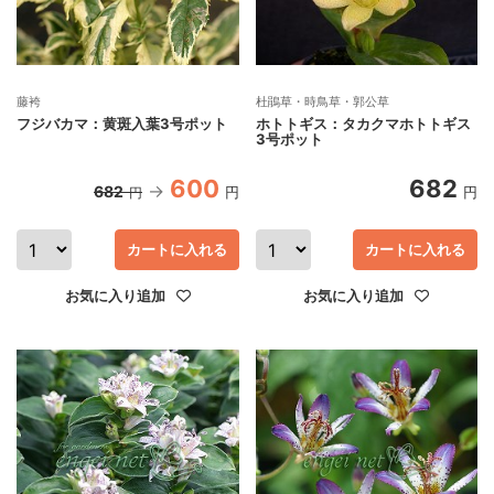
藤袴
杜鵑草・時鳥草・郭公草
フジバカマ：黄斑入葉3号ポット
ホトトギス：タカクマホトトギス
3号ポット
600
682
682
円
円
円
カートに入れる
カートに入れる
お気に入り追加
お気に入り追加