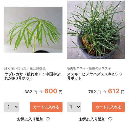
細く深い切れ葉・花は薄桃色
姫矢羽ススキ・姫鷹の羽ススキ
ヤブレガサ（破れ傘）：中国やぶ
ススキ：ヒメヤハズススキ2.5-3
れがさ3号ポット
号ポット
600
612
682
792
円
円
円
円
カートに入れる
カートに入れる
お気に入り追加
お気に入り追加