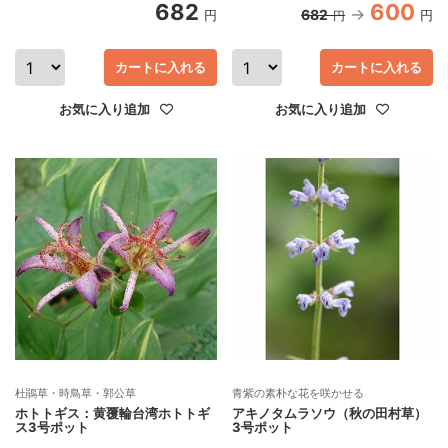
682
600
682
円
円
円
カートに入れる
カートに入れる
お気に入り追加
お気に入り追加
杜鵑草・時鳥草・郭公草
青紫の素朴な花を咲かせる
ホトトギス：黄覆輪台湾ホトトギ
アキノタムラソウ（秋の田村草）
ス3号ポット
3号ポット