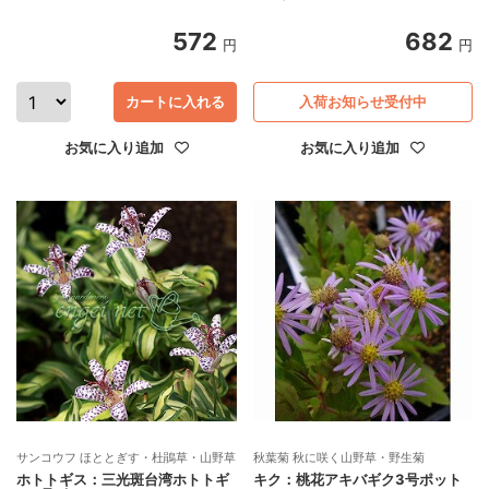
572
682
円
円
カートに入れる
入荷お知らせ受付中
お気に入り追加
お気に入り追加
サンコウフ ほととぎす・杜鵑草・山野草
秋葉菊 秋に咲く山野草・野生菊
ホトトギス：三光斑台湾ホトトギ
キク：桃花アキバギク3号ポット