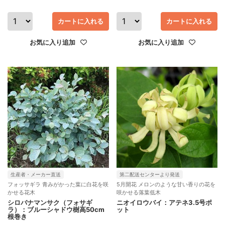
カートに入れる
カートに入れる
お気に入り追加
お気に入り追加
生産者・メーカー直送
第二配送センターより発送
フォッサギラ 青みがかった葉に白花を咲
5月開花 メロンのような甘い香りの花を
かせる花木
咲かせる落葉低木
シロバナマンサク（フォサギ
ニオイロウバイ：アテネ3.5号ポ
ラ）：ブルーシャドウ樹高50cm
ット
根巻き