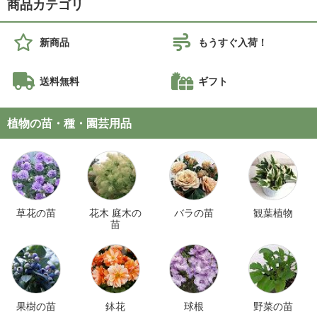
商品カテゴリ
新商品
もうすぐ入荷！
送料無料
ギフト
植物の苗・種・園芸用品
草花の苗
花木 庭木の
バラの苗
観葉植物
苗
果樹の苗
鉢花
球根
野菜の苗