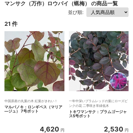
マンサク（万作）ロウバイ（蝋梅） の商品一覧
並び順:
21 件
中国原産の丸葉の木 紅葉がきれい！
一年中深いプラムレッドの葉にローズピ
ンクの花 二季咲き常緑低木
マルバノキ：ロンギペス（マリア
―ジュ） 7号ポット
トキワマンサク：プラムゴージャ
ス5号ポット
4,620
2,530
円
円