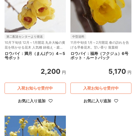
第二配送センターより発送
中型送料
10月下旬頃 12月～1月開花 丸弁大輪の黄
11月中旬頃 1月～2月開花 春の訪れを告
花を咲かせる花木 人気種 鉢植え・庭植
げる早春花木。甘い香り 落葉樹
えに
ロウバイ：満月（まんげつ）4～5
ロウバイ：福寿（フクジュ）6号
号ポット
ポット・ルートバック
2,200
5,170
円
円
入荷お知らせ受付中
入荷お知らせ受付中
お気に入り追加
お気に入り追加