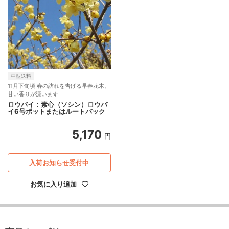
中型送料
11月下旬頃 春の訪れを告げる早春花木。
甘い香りが漂います
ロウバイ：素心（ソシン）ロウバ
イ6号ポットまたはルートバック
5,170
円
入荷お知らせ受付中
お気に入り追加