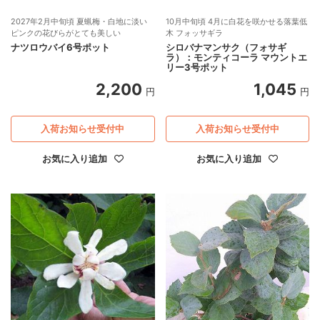
2027年2月中旬頃 夏蝋梅・白地に淡い
10月中旬頃 4月に白花を咲かせる落葉低
ピンクの花びらがとても美しい
木 フォッサギラ
ナツロウバイ6号ポット
シロバナマンサク（フォサギ
ラ）：モンティコーラ マウントエ
リー3号ポット
2,200
1,045
円
円
入荷お知らせ受付中
入荷お知らせ受付中
お気に入り追加
お気に入り追加