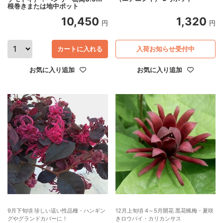
根巻きまたは地中ポット
10,450
1,320
円
円
カートに入れる
入荷お知らせ受付中
お気に入り追加
お気に入り追加
9月下旬頃 珍しい這い性品種・ハンギン
12月上旬頃 4～5月開花 黒花蝋梅・夏咲
グやグランドカバーに！
きロウバイ・カリカンサス