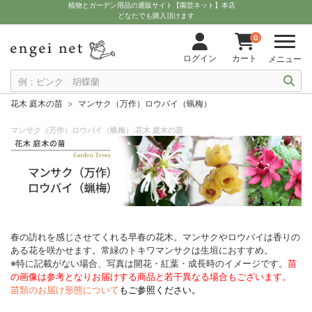
植物とガーデン用品の通販サイト【園芸ネット】本店
どなたでも購入頂けます
0
ログイン
カート
メニュー
花木 庭木の苗
マンサク（万作）ロウバイ（蝋梅）
マンサク（万作）ロウバイ（蝋梅）:花木 庭木の苗
春の訪れを感じさせてくれる早春の花木。マンサクやロウバイは香りの
ある花を咲かせます。常緑のトキワマンサクは生垣におすすめ。
※特に記載がない場合、写真は開花・紅葉・成長時のイメージです。
苗
の画像は参考となりお届けする商品と若干異なる場合もございます。
苗類のお届け形態について
もご参照ください。