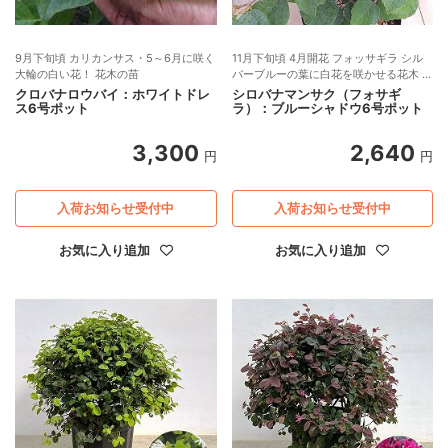
9月下旬頃 カリカンサス・5～6月に咲く
11月下旬頃 4月開花 フォッサギラ シル
大輪の白い花！ 花木の苗
バーブルーの葉に白花を咲かせる花木 紅
葉も美しく、半日陰でもOK
クロバナロウバイ：ホワイトドレ
シロバナマンサク（フォサギ
ス6号ポット
ラ）：ブルーシャドウ6号ポット
3,300
2,640
円
円
入荷お知らせ受付中
入荷お知らせ受付中
お気に入り追加
お気に入り追加