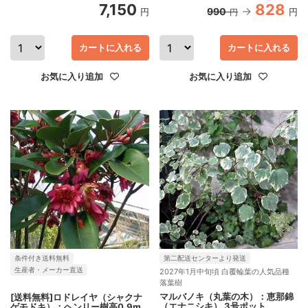
7,150
828
990
円
円
円
カートに入れる
カートに入れる
お気に入り追加
お気に入り追加
条件付き送料無料
第二配送センターより発送
生産者・メーカー直送
2027年1月中旬頃 白覆輪葉の人気品種
落葉樹
マルバノキ（丸葉の木）：恵那錦
[送料無料]ロドレイヤ（シャクナ
（エナニシキ） 3号ポット
ゲモドキ）：ヘンリー樹高0.9m