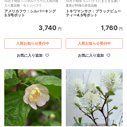
10月下旬頃 シンボルツリーに人気の斑
10月下旬頃 コンパクトにまとまる濃い
入り葉品種・モミジバフウ
葉色が特徴の赤花品種
アメリカフウ：シルバーキング
トキワマンサク：ブラックビュー
3.5号ポット
ティー4.5号ポット
3,740
1,760
円
円
入荷お知らせ受付中
入荷お知らせ受付中
お気に入り追加
お気に入り追加