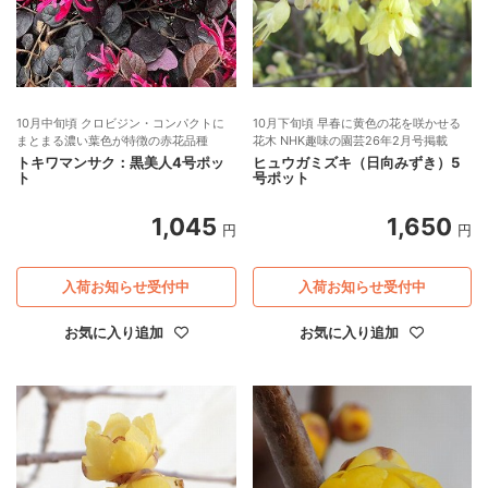
10月中旬頃 クロビジン・コンパクトに
10月下旬頃 早春に黄色の花を咲かせる
まとまる濃い葉色が特徴の赤花品種
花木 NHK趣味の園芸26年2月号掲載
トキワマンサク：黒美人4号ポッ
ヒュウガミズキ（日向みずき）5
ト
号ポット
1,045
1,650
円
円
入荷お知らせ受付中
入荷お知らせ受付中
お気に入り追加
お気に入り追加