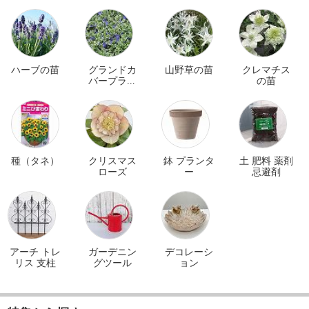
ハーブの苗
グランドカ
山野草の苗
クレマチス
バープラン
の苗
ツ
種（タネ）
クリスマス
鉢 プランタ
土 肥料 薬剤
ローズ
ー
忌避剤
アーチ トレ
ガーデニン
デコレーシ
リス 支柱
グツール
ョン