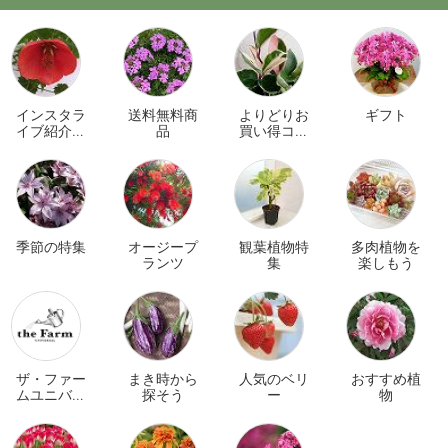
インスタラ
送料無料商
よりどりお
ギフト
イブ紹介商
品
買い得コー
品
ナー
季節の特集
オージープ
観葉植物特
多肉植物を
ランツ
集
楽しもう
ザ・ファー
まき時から
人気のベリ
おすすめ植
ムユニバー
探そう
ー
物
サル オンラ
イン