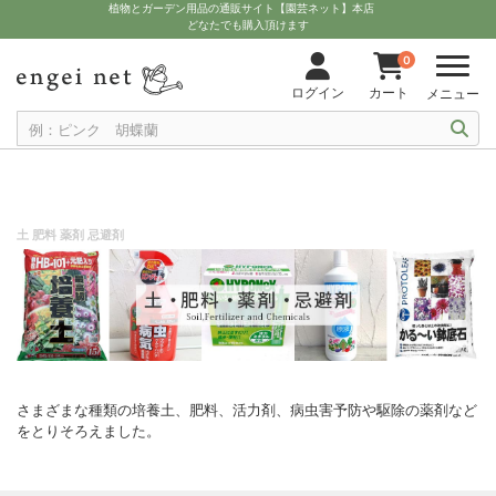
植物とガーデン用品の通販サイト【園芸ネット】本店
どなたでも購入頂けます
0
ログイン
カート
メニュー
土 肥料 薬剤 忌避剤
さまざまな種類の培養土、肥料、活力剤、病虫害予防や駆除の薬剤など
をとりそろえました。