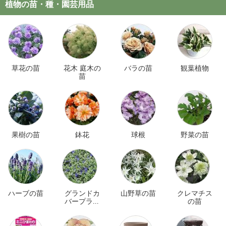
植物の苗・種・園芸用品
草花の苗
花木 庭木の
バラの苗
観葉植物
苗
果樹の苗
鉢花
球根
野菜の苗
ハーブの苗
グランドカ
山野草の苗
クレマチス
バープラン
の苗
ツ