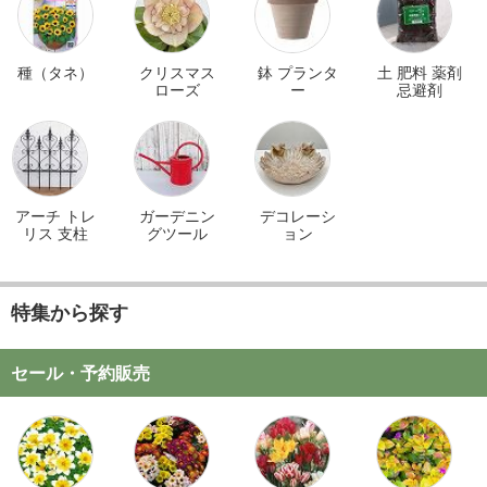
種（タネ）
クリスマス
鉢 プランタ
土 肥料 薬剤
ローズ
ー
忌避剤
アーチ トレ
ガーデニン
デコレーシ
リス 支柱
グツール
ョン
特集から探す
セール・予約販売