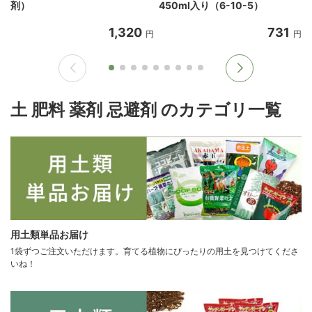
剤）
450ml入り（6-10-5）
1,320
731
円
円
土 肥料 薬剤 忌避剤 のカテゴリ一覧
用土類単品お届け
1袋ずつご注文いただけます。育てる植物にぴったりの用土を見つけてくださ
いね！