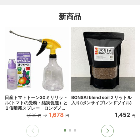
新商品
日産トマトトーン30ミリリット
BONSAI blend soil２リットル
ル(トマトの受粉・結実促進）と
入り(ボンサイブレンドソイル)
２倍噴霧スプレー ロングノズ
ル500mlのセット
1,678
1,452
1,696
円
円
円