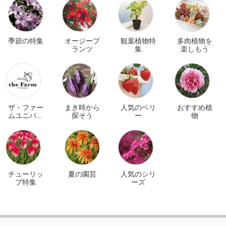
季節の特集
オージープ
観葉植物特
多肉植物を
ランツ
集
楽しもう
ザ・ファー
まき時から
人気のベリ
おすすめ植
ムユニバー
探そう
ー
物
サル オンラ
イン
チューリッ
夏の園芸
人気のシリ
プ特集
ーズ