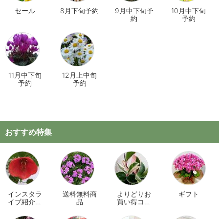
セール
8月下旬予約
9月中下旬予
10月中下旬
約
予約
11月中下旬
12月上中旬
予約
予約
おすすめ特集
インスタラ
送料無料商
よりどりお
ギフト
イブ紹介商
品
買い得コー
品
ナー