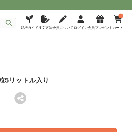
0
栽培ガイド
注文方法
会員について
ログイン
会員プレゼント
カート
粒5リットル入り