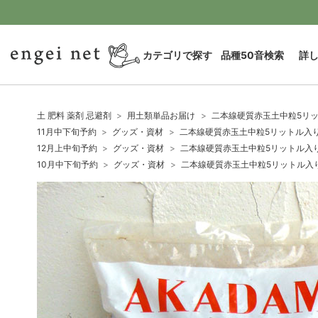
カテゴリで探す
品種50音検索
詳
土 肥料 薬剤 忌避剤
用土類単品お届け
二本線硬質赤玉土中粒5リ
11月中下旬予約
グッズ・資材
二本線硬質赤玉土中粒5リットル入
12月上中旬予約
グッズ・資材
二本線硬質赤玉土中粒5リットル入
10月中下旬予約
グッズ・資材
二本線硬質赤玉土中粒5リットル入