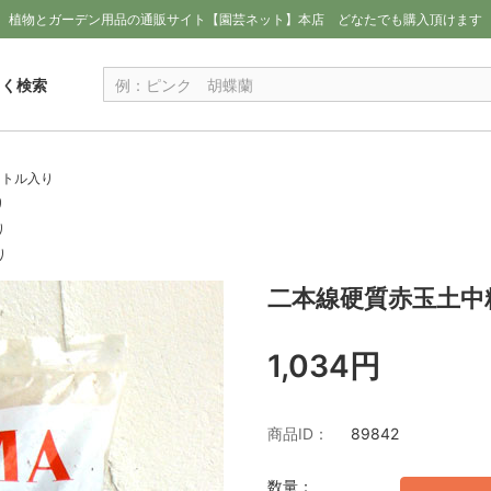
植物とガーデン用品の通販サイト【園芸ネット】本店
どなたでも購入頂けます
しく検索
ットル入り
り
り
り
二本線硬質赤玉土中
1,034円
商品ID：
89842
数量：