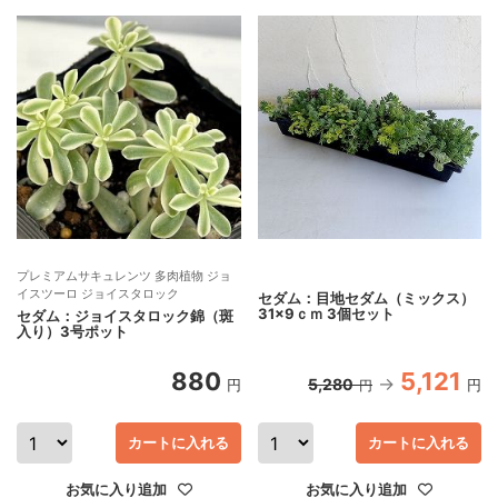
プレミアムサキュレンツ 多肉植物 ジョ
イスツーロ ジョイスタロック
セダム：目地セダム（ミックス）
31×9ｃｍ 3個セット
セダム：ジョイスタロック錦（斑
入り）3号ポット
880
5,121
5,280
円
円
円
カートに入れる
カートに入れる
お気に入り追加
お気に入り追加