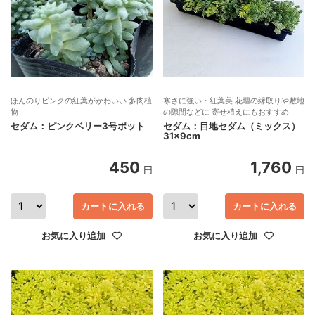
ほんのりピンクの紅葉がかわいい 多肉植
寒さに強い・紅葉美 花壇の縁取りや敷地
物
の隙間などに 寄せ植えにもおすすめ
セダム：ピンクベリー3号ポット
セダム：目地セダム（ミックス）
31×9cm
450
1,760
円
円
カートに入れる
カートに入れる
お気に入り追加
お気に入り追加