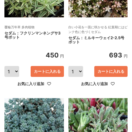
覆輪万年草 多肉植物
白い小花を一面に咲かせる 紅葉期にはピ
ンク色に色づくセダム
セダム：フクリンマンネングサ3
号ポット
セダム：ミルキーウェイ2-2.5号
ポット
450
693
円
円
カートに入れる
カートに入れる
お気に入り追加
お気に入り追加