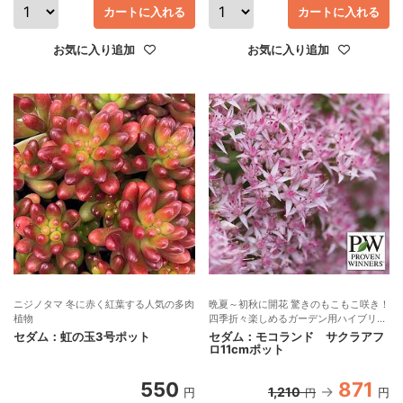
カートに入れる
カートに入れる
お気に入り追加
お気に入り追加
ニジノタマ 冬に赤く紅葉する人気の多肉
晩夏～初秋に開花 驚きのもこもこ咲き！
植物
四季折々楽しめるガーデン用ハイブリッ
ドセダム PWペレニアル
セダム：虹の玉3号ポット
セダム：モコランド サクラアフ
ロ11cmポット
550
871
1,210
円
円
円