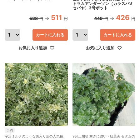
トラムアンダーソン（カラスバミ
セバヤ）3号ポット
511
426
528
440
円
円
円
円
カートに入れる
カートに入れる
お気に入り追加
お気に入り追加
予約
宇治ミルクのような斑入り葉の人気種、
9月上旬頃 寒さに強い・紅葉美 セダムの