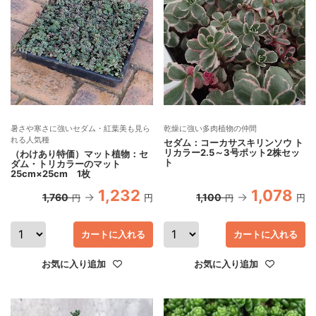
暑さや寒さに強いセダム・紅葉美も見ら
乾燥に強い多肉植物の仲間
れる人気種
セダム：コーカサスキリンソウ ト
リカラー2.5～3号ポット2株セッ
（わけあり特価）マット植物：セ
ト
ダム・トリカラーのマット
25cm×25cm 1枚
1,232
1,078
1,760
1,100
円
円
円
円
カートに入れる
カートに入れる
お気に入り追加
お気に入り追加