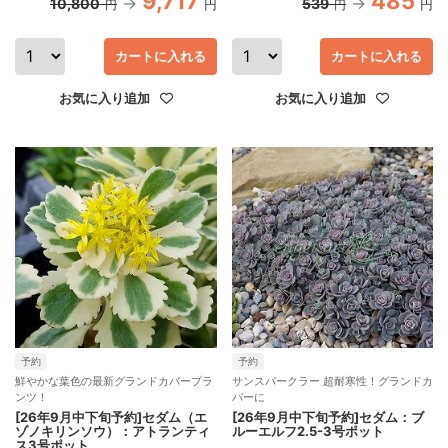
9,717
485
10,800
539
円
円
円
円
カートに入れる
カートに入れる
お気に入り追加
お気に入り追加
予約
予約
鮮やかな葉色の最新グランドカバープラ
サンスパークラー 超耐寒性！グランドカ
ンツ！
バーに
[26年9月中下旬予約]セダム（エ
[26年9月中下旬予約]セダム：ブ
ゾノキリンソウ）：アトランティ
ルーエルフ2.5-3号ポット
ス3号ポット