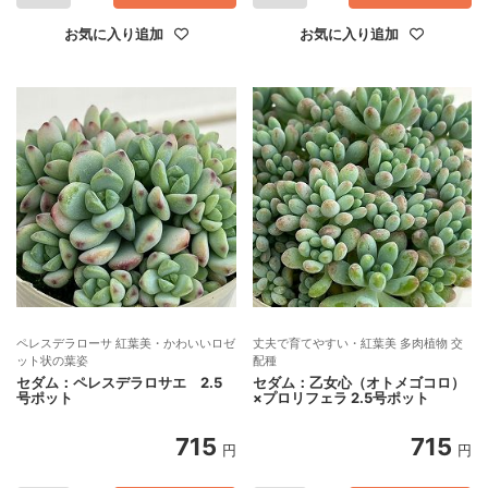
お気に入り追加
お気に入り追加
ペレスデラローサ 紅葉美・かわいいロゼ
丈夫で育てやすい・紅葉美 多肉植物 交
ット状の葉姿
配種
セダム：ペレスデラロサエ 2.5
セダム：乙女心（オトメゴコロ）
号ポット
×プロリフェラ 2.5号ポット
715
715
円
円