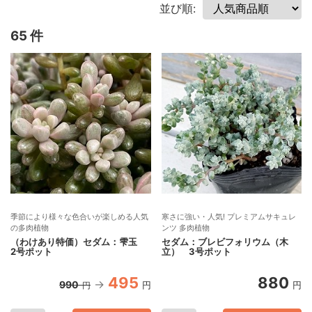
並び順:
65 件
季節により様々な色合いが楽しめる人気
寒さに強い・人気! プレミアムサキュレ
の多肉植物
ンツ 多肉植物
（わけあり特価）セダム：雫玉
セダム：ブレビフォリウム（木
2号ポット
立） 3号ポット
495
880
990
円
円
円