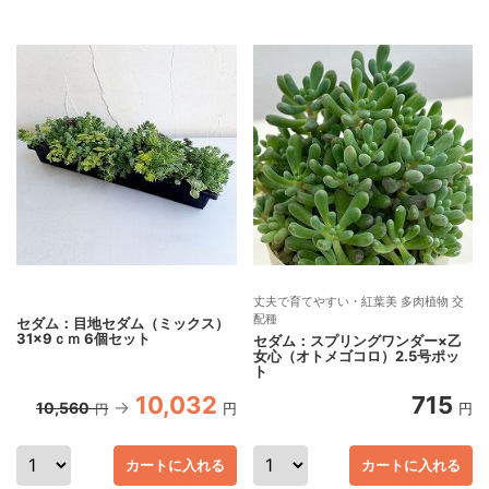
丈夫で育てやすい・紅葉美 多肉植物 交
配種
セダム：目地セダム（ミックス）
31×9ｃｍ 6個セット
セダム：スプリングワンダー×乙
女心（オトメゴコロ）2.5号ポッ
ト
10,032
715
10,560
円
円
円
カートに入れる
カートに入れる