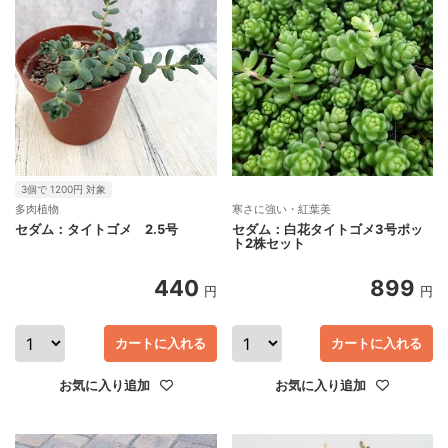
3個で 1200円 対象
多肉植物
寒さに強い・紅葉美
セダム：タイトゴメ 2.5号
セダム：白花タイトゴメ3号ポッ
ト2株セット
440
899
円
円
カートに入れる
カートに入れる
お気に入り追加
お気に入り追加