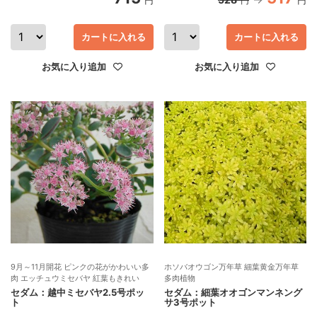
円
カートに入れる
カートに入れる
お気に入り追加
お気に入り追加
9月～11月開花 ピンクの花がかわいい多
ホソバオウゴン万年草 細葉黄金万年草
肉 エッチュウミセバヤ 紅葉もきれい
多肉植物
セダム：越中ミセバヤ2.5号ポッ
セダム：細葉オオゴンマンネング
ト
サ3号ポット