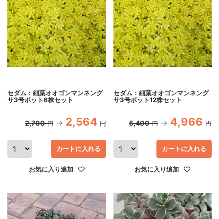
セダム：細葉オオゴンマンネング
セダム：細葉オオゴンマンネング
サ3号ポット6株セット
サ3号ポット12株セット
2,564
4,966
2,700
5,400
円
円
円
円
カートに入れる
カートに入れる
お気に入り追加
お気に入り追加