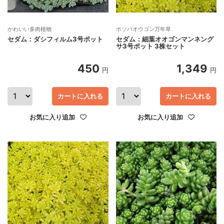
かわいい多肉植物
ホソバオウゴン万年草
セダム：ダシフィルム3号ポット
セダム：細葉オオゴンマンネング
サ3号ポット 3株セット
450
1,349
円
円
カートに入れる
カートに入れる
お気に入り追加
お気に入り追加