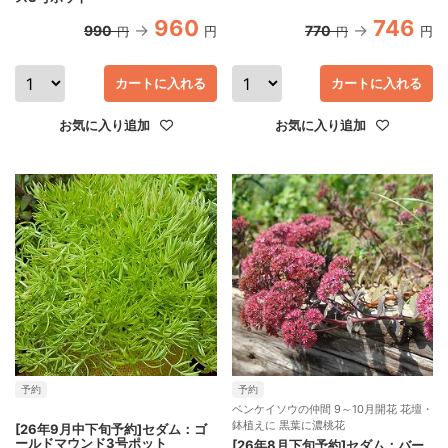
960
746
990
770
円
円
円
円
カートに入れる
カートに入れる
お気に入り追加
お気に入り追加
予約
予約
ベンケイソウの仲間 9～10月開花 花壇・
鉢植えに 黒葉に濃桃花
[26年9月中下旬予約]セダム：ゴ
ールドマウンド3号ポット
[26年8月下旬予約]セダム：バー