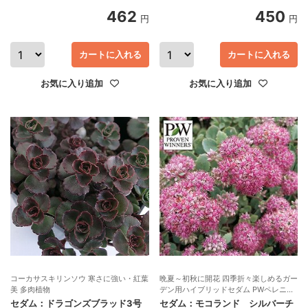
462
450
円
円
カートに入れる
カートに入れる
お気に入り追加
お気に入り追加
コーカサスキリンソウ 寒さに強い・紅葉
晩夏～初秋に開花 四季折々楽しめるガー
美 多肉植物
デン用ハイブリッドセダム PWペレニア
ル
セダム：ドラゴンズブラッド3号
セダム：モコランド シルバーチ