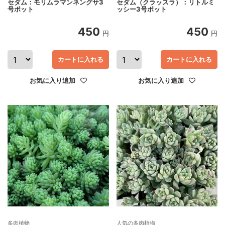
セダム：モリムラマンネングサ3
セダム（クラッスラ）：リトルミ
号ポット
ッシー3号ポット
450
450
円
円
カートに入れる
カートに入れる
お気に入り追加
お気に入り追加
多肉植物
人気の多肉植物