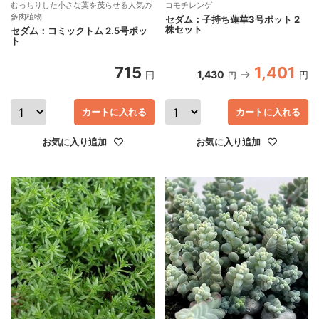
むっちりした小さな葉を茂らせる人気の
コモチレンゲ
多肉植物
セダム：子持ち蓮華3号ポット 2
株セット
セダム：コミックトム 2.5号ポッ
ト
715
1,401
1,430
円
円
円
カートに入れる
カートに入れる
お気に入り追加
お気に入り追加