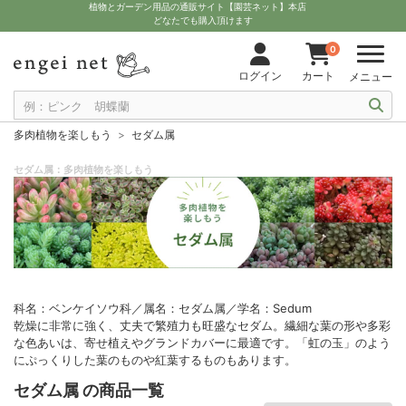
植物とガーデン用品の通販サイト【園芸ネット】本店
どなたでも購入頂けます
0
ログイン
カート
メニュー
多肉植物を楽しもう
セダム属
セダム属：多肉植物を楽しもう
科名：ベンケイソウ科／属名：セダム属／学名：Sedum
乾燥に非常に強く、丈夫で繁殖力も旺盛なセダム。繊細な葉の形や多彩
な色あいは、寄せ植えやグランドカバーに最適です。「虹の玉」のよう
にぷっくりした葉のものや紅葉するものもあります。
セダム属 の商品一覧