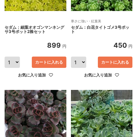
寒さに強い・紅葉美
セダム：細葉オオゴンマンネング
セダム：白花タイトゴメ3号ポッ
サ3号ポット2株セット
ト
899
450
円
円
カートに入れる
カートに入れる
お気に入り追加
お気に入り追加