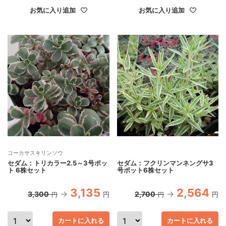
お気に入り追加
お気に入り追加
コーカサスキリンソウ
セダム：トリカラー2.5～3号ポッ
セダム：フクリンマンネングサ3
ト 6株セット
号ポット6株セット
3,135
2,564
3,300
2,700
円
円
円
円
カートに入れる
カートに入れる