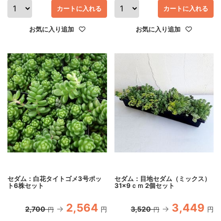
カートに入れる
カートに入れる
お気に入り追加
お気に入り追加
セダム：白花タイトゴメ3号ポッ
セダム：目地セダム（ミックス）
ト6株セット
31×9ｃｍ 2個セット
2,564
3,449
2,700
3,520
円
円
円
円