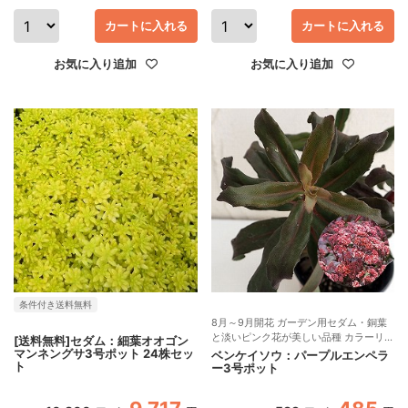
カートに入れる
カートに入れる
お気に入り追加
お気に入り追加
条件付き送料無料
8月～9月開花 ガーデン用セダム・銅葉
と淡いピンク花が美しい品種 カラーリー
[送料無料]セダム：細葉オオゴン
フ
マンネングサ3号ポット 24株セッ
ベンケイソウ：パープルエンペラ
ト
ー3号ポット