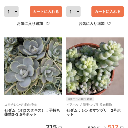
カートに入れる
カートに入れる
お気に入り追加
お気に入り追加
3個で 1200円 対象
コモチレンゲ 多肉植物
ビアホップ 新玉つづり 多肉植物
セダム（オロスタキス）：子持ち
セダム：シンタマツヅリ 2号ポ
蓮華3-3.5号ポット
ット
715
517
528
円
円