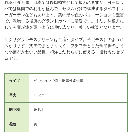
れるセダム類。日本では多肉植物として扱われますが、ヨーロッ
パでは庭園での利用が盛んで、セダムだけで構成するタペストリ
ーガーデンなどもあります。葉の形や色のバリエーションも豊富
で、乾燥する場所のグランドカバーに最適です。また、鉢植えに
しても葉が鉢を覆うように伸び広がり、美しい株姿となります。
サクサグラレモスグリーンは半這性タイプ。苔（モス）のように
広がります。丈夫でまとまり良く、プチプチとした金平糖のよう
な小葉がかわいい品種。和洋こだわらずに使える、優れものセダ
ムです。
タイプ
ベンケイソウ科の耐寒性多年草
草丈
1-5cm
開花期
5-6月
花色
黄