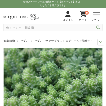
植物とガーデン用品の通販サイト【園芸ネット】本店
どなたでも購入頂けます
0
ログイン
カート
メニュー
観葉植物
セダム
セダム：サクサグラレモスグリーン3号ポット 2株セッ
観葉植物特集
ポットサイズ別 3号～3.5号
セダム：サクサグラレモスグ
多肉植物を楽しもう
セダム属
セダム：サクサグラレモスグリーン3号ポッ