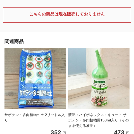
こちらの商品は現在販売しておりません
関連商品
サボテン・多肉植物の土 2リットル入
液肥：ハイポネックス：キュート サ
り
ボテン・多肉植物用150ml入り（その
まま使える液肥）
352
473
円
円