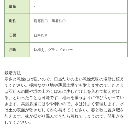
紅葉
-
耐性
耐寒性〇 耐暑性〇
日照
日向むき
用途
鉢植え、グランドカバー
栽培方法：
寒さと乾燥には強いので、日当たりのよい乾燥気味の場所に植え
てください。極端なやせ地や薄層土壌でも耐えますので、たとえ
ば石組みの間や塀の上のくぼみに少しだけ土を入れて植え付け
る、といったことも可能です。地面を覆うように伸び広がってい
きます。高温多湿にはやや弱いので、水はけよく管理します。水
は土の表面が乾きだしてから与えてください。春と秋に置き肥を
与えます。株が拡がり混んできたら蒸れてしまうので、間引きを
してください。