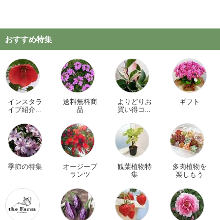
おすすめ特集
インスタラ
送料無料商
よりどりお
ギフト
イブ紹介商
品
買い得コー
品
ナー
季節の特集
オージープ
観葉植物特
多肉植物を
ランツ
集
楽しもう