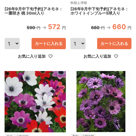
秋植え球根
[26年9月中下旬予約]アネモネ：
[26年9月中下旬予約]アネモネ：
一重咲き 桃 30ml入り
ホワイトインブルー5球入り
572
660
590
680
円
円
円
円
カートに入れる
カートに入れる
お気に入り追加
お気に入り追加
予約
小型送料