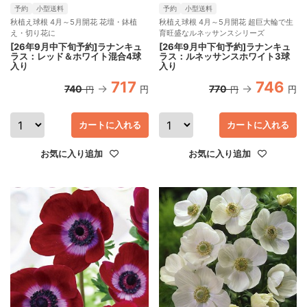
予約
小型送料
予約
小型送料
秋植え球根 4月～5月開花 花壇・鉢植
秋植え球根 4月～5月開花 超巨大輪で生
え・切り花に
育旺盛なルネッサンスシリーズ
[26年9月中下旬予約]ラナンキュ
[26年9月中下旬予約]ラナンキュ
ラス：レッド＆ホワイト混合4球
ラス：ルネッサンスホワイト3球
入り
入り
717
746
740
770
円
円
円
円
カートに入れる
カートに入れる
お気に入り追加
お気に入り追加