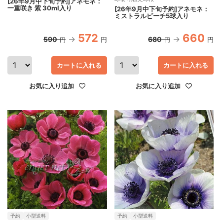
[26年9月中下旬予約]アネモネ：
一重咲き 紫 30ml入り
[26年9月中下旬予約]アネモネ：
ミストラルピーチ5球入り
572
660
590
680
円
円
円
円
カートに入れる
カートに入れる
お気に入り追加
お気に入り追加
予約
小型送料
予約
小型送料