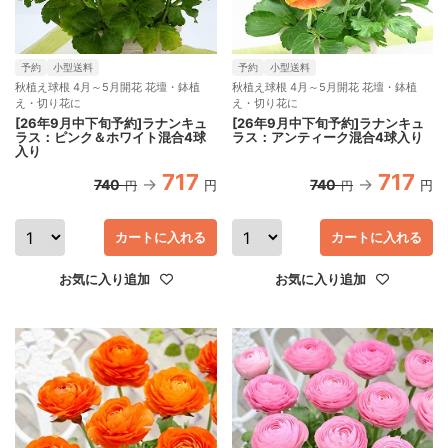
予約
小型送料
予約
小型送料
秋植え球根 4月～5月開花 花壇・鉢植
秋植え球根 4月～5月開花 花壇・鉢植
え・切り花に
え・切り花に
[26年9月中下旬予約]ラナンキュ
[26年9月中下旬予約]ラナンキュ
ラス：ピンク＆ホワイト混合4球
ラス：アンティーク混合4球入り
入り
717
717
740
740
円
円
円
円
カートに入れる
カートに入れる
お気に入り追加
お気に入り追加