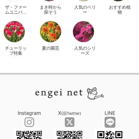
ザ・ファー
まき時から
人気のベリ
おすすめ植
ムユニバー
探そう
ー
物
サル オンラ
イン
チューリッ
夏の園芸
人気のシリ
プ特集
ーズ
Instagram
X
LINE
(旧Twitter)