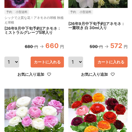
予約
小型送料
予約
小型送料
シックで上質な花！アネモネの球根 秋植
え球根
[26年9月中下旬予約]アネモネ：
一重咲き 白 30ml入り
[26年9月中下旬予約]アネモネ：
ミストラルグレープ5球入り
660
572
680
590
円
円
円
円
カートに入れる
カートに入れる
お気に入り追加
お気に入り追加