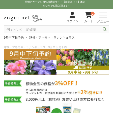
植物とガーデン用品の通販サイト【園芸ネット】本店
どなたでも購入頂けます
0
ログイン
カート
メニュー
9月中下旬予約
球根・アネモネ・ラナンキュラス
球根・アネモネ・ラナンキュラス：9月中下旬予約