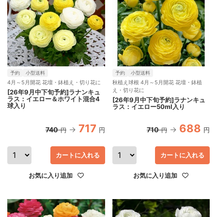
予約
小型送料
予約
小型送料
4月～5月開花 花壇・鉢植え・切り花に
秋植え球根 4月～5月開花 花壇・鉢植
え・切り花に
[26年9月中下旬予約]ラナンキュ
ラス：イエロー＆ホワイト混合4
[26年9月中下旬予約]ラナンキュ
球入り
ラス：イエロー50ml入り
717
688
740
710
円
円
円
円
カートに入れる
カートに入れる
お気に入り追加
お気に入り追加