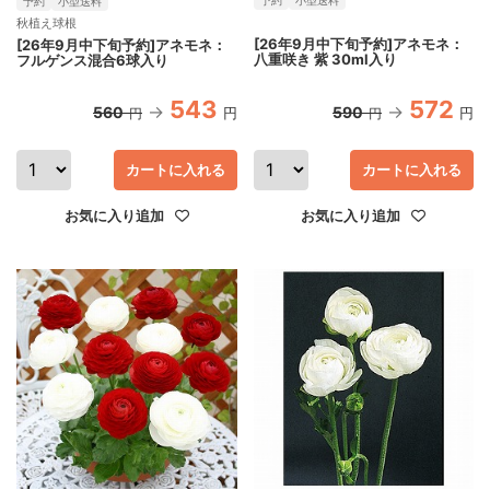
予約
小型送料
秋植え球根
[26年9月中下旬予約]アネモネ：
[26年9月中下旬予約]アネモネ：
八重咲き 紫 30ml入り
フルゲンス混合6球入り
543
572
560
590
円
円
円
円
カートに入れる
カートに入れる
お気に入り追加
お気に入り追加