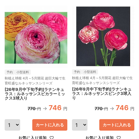
予約
小型送料
予約
小型送料
秋植え球根 4月～5月開花 超巨大輪で生
秋植え球根 4月～5月開花 超巨大輪で生
育旺盛なルネッサンスシリーズ
育旺盛なルネッサンスシリーズ
[26年9月中下旬予約]ラナンキュ
[26年9月中下旬予約]ラナンキュ
ラス：ルネッサンスピンク3球入
ラス：ルネッサンスビカラーミッ
り
クス3球入り
746
746
770
770
円
円
円
円
カートに入れる
カートに入れる
お気に入り追加
お気に入り追加