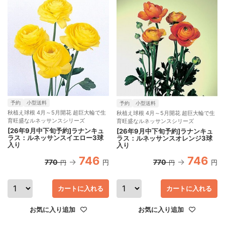
予約
小型送料
予約
小型送料
秋植え球根 4月～5月開花 超巨大輪で生
秋植え球根 4月～5月開花 超巨大輪で生
育旺盛なルネッサンスシリーズ
育旺盛なルネッサンスシリーズ
[26年9月中下旬予約]ラナンキュ
[26年9月中下旬予約]ラナンキュ
ラス：ルネッサンスイエロー3球
ラス：ルネッサンスオレンジ3球
入り
入り
746
746
770
770
円
円
円
円
カートに入れる
カートに入れる
お気に入り追加
お気に入り追加