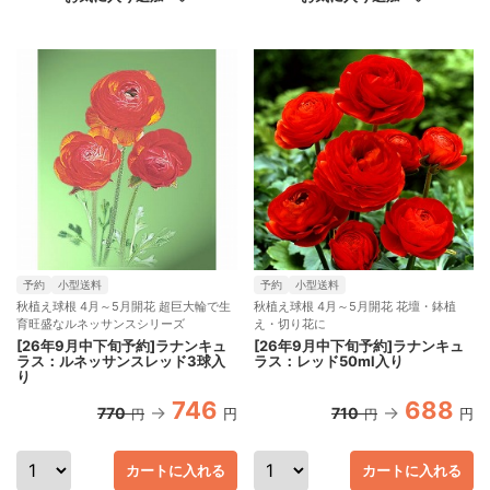
予約
小型送料
予約
小型送料
秋植え球根 4月～5月開花 超巨大輪で生
秋植え球根 4月～5月開花 花壇・鉢植
育旺盛なルネッサンスシリーズ
え・切り花に
[26年9月中下旬予約]ラナンキュ
[26年9月中下旬予約]ラナンキュ
ラス：ルネッサンスレッド3球入
ラス：レッド50ml入り
り
746
688
770
710
円
円
円
円
カートに入れる
カートに入れる