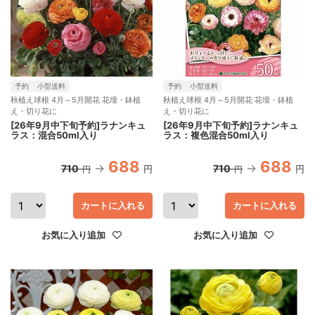
予約
小型送料
予約
小型送料
秋植え球根 4月～5月開花 花壇・鉢植
秋植え球根 4月～5月開花 花壇・鉢植
え・切り花に
え・切り花に
[26年9月中下旬予約]ラナンキュ
[26年9月中下旬予約]ラナンキュ
ラス：混合50ml入り
ラス：複色混合50ml入り
688
688
710
710
円
円
円
円
カートに入れる
カートに入れる
お気に入り追加
お気に入り追加