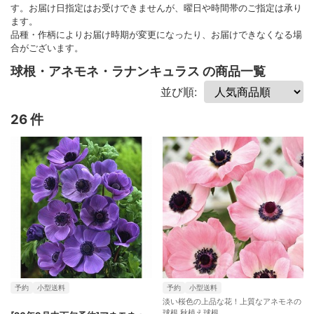
す。お届け日指定はお受けできませんが、曜日や時間帯のご指定は承り
ます。
品種・作柄によりお届け時期が変更になったり、お届けできなくなる場
合がございます。
球根・アネモネ・ラナンキュラス の商品一覧
並び順:
26 件
予約
小型送料
予約
小型送料
淡い桜色の上品な花！上質なアネモネの
球根 秋植え球根