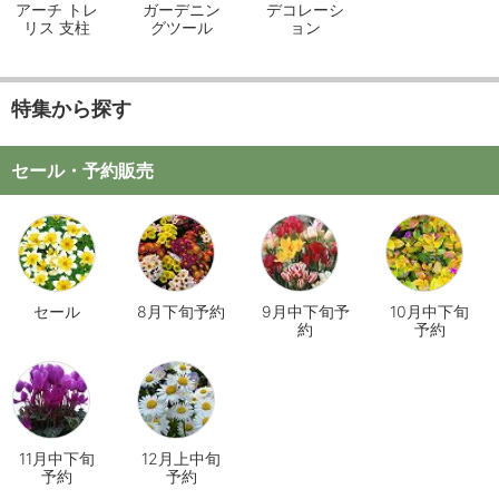
アーチ トレ
ガーデニン
デコレーシ
リス 支柱
グツール
ョン
特集から探す
セール・予約販売
セール
8月下旬予約
9月中下旬予
10月中下旬
約
予約
11月中下旬
12月上中旬
予約
予約