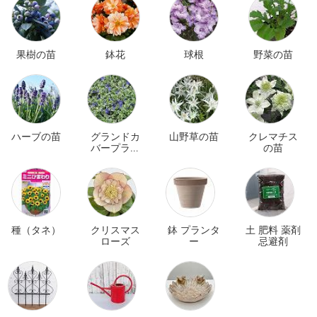
果樹の苗
鉢花
球根
野菜の苗
ハーブの苗
グランドカ
山野草の苗
クレマチス
バープラン
の苗
ツ
種（タネ）
クリスマス
鉢 プランタ
土 肥料 薬剤
ローズ
ー
忌避剤