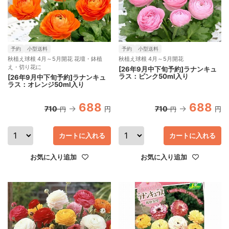
予約
小型送料
予約
小型送料
秋植え球根 4月～5月開花 花壇・鉢植
秋植え球根 4月～5月開花
え・切り花に
[26年9月中下旬予約]ラナンキュ
ラス：ピンク50ml入り
[26年9月中下旬予約]ラナンキュ
ラス：オレンジ50ml入り
688
688
710
710
円
円
円
円
カートに入れる
カートに入れる
お気に入り追加
お気に入り追加