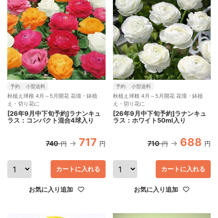
予約
小型送料
予約
小型送料
秋植え球根 4月～5月開花 花壇・鉢植
秋植え球根 4月～5月開花 花壇・鉢植
え・切り花に
え・切り花に
[26年9月中下旬予約]ラナンキュ
[26年9月中下旬予約]ラナンキュ
ラス：コンパクト混合4球入り
ラス：ホワイト50ml入り
717
688
740
710
円
円
円
円
カートに入れる
カートに入れる
お気に入り追加
お気に入り追加