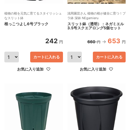
植物の根を元気に育てるスタイリッシュ
浅岡園芸さん 植物の根が健全に育つ！プ
なスリット鉢
ラ鉢 深鉢 NEgamieru
根っこつよし6号ブラック
スリット鉢（透明）：ネガミエル
3.5号スクエアロング5個セット
242
653
660
円
円
円
カートに入れる
カートに入れる
お気に入り追加
お気に入り追加