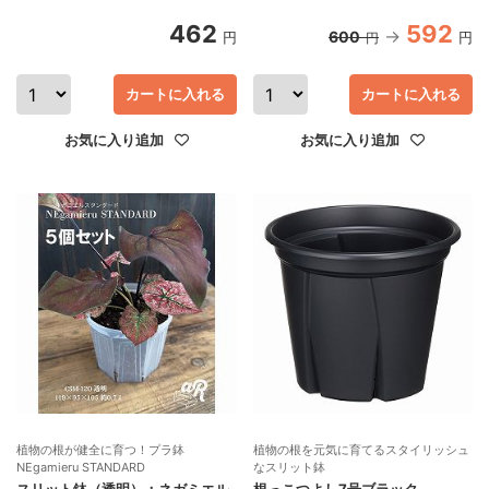
462
592
600
円
円
円
カートに入れる
カートに入れる
お気に入り追加
お気に入り追加
植物の根が健全に育つ！プラ鉢
植物の根を元気に育てるスタイリッシュ
NEgamieru STANDARD
なスリット鉢
スリット鉢（透明）：ネガミエル
根っこつよし7号ブラック