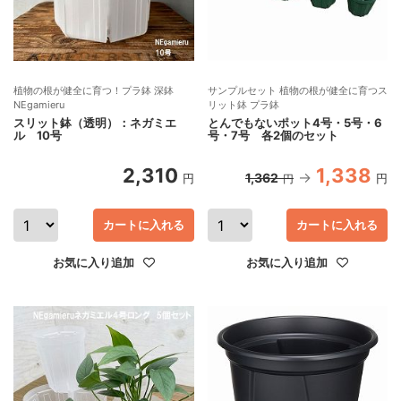
植物の根が健全に育つ！プラ鉢 深鉢
サンプルセット 植物の根が健全に育つス
NEgamieru
リット鉢 プラ鉢
スリット鉢（透明）：ネガミエ
とんでもないポット4号・5号・6
ル 10号
号・7号 各2個のセット
2,310
1,338
1,362
円
円
円
カートに入れる
カートに入れる
お気に入り追加
お気に入り追加