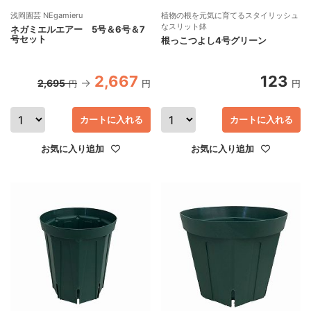
浅岡園芸 NEgamieru
植物の根を元気に育てるスタイリッシュ
なスリット鉢
ネガミエルエアー 5号＆6号＆7
号セット
根っこつよし4号グリーン
2,667
123
2,695
円
円
円
カートに入れる
カートに入れる
お気に入り追加
お気に入り追加