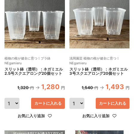
植物の根が健全に育つ！プラ鉢
浅岡園芸 植物の根が健全に育つ！
NEgamieru
NEgamieru
スリット鉢（透明）：ネガミエル
スリット鉢（透明）：ネガミエル
2.5号スクエアロング20個セット
3号スクエアロング20個セット
1,280
1,493
1,320
1,540
円
円
円
円
カートに入れる
カートに入れる
お気に入り追加
お気に入り追加