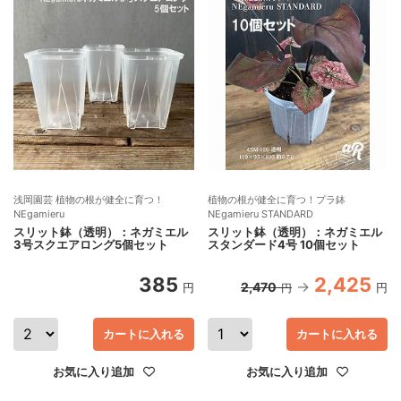
浅岡園芸 植物の根が健全に育つ！
植物の根が健全に育つ！プラ鉢
NEgamieru
NEgamieru STANDARD
スリット鉢（透明）：ネガミエル
スリット鉢（透明）：ネガミエル
3号スクエアロング5個セット
スタンダード4号 10個セット
385
2,425
2,470
円
円
円
カートに入れる
カートに入れる
お気に入り追加
お気に入り追加