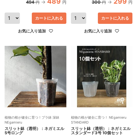
489
299
494
300
円
円
円
円
カートに入れる
カートに入れる
お気に入り追加
お気に入り追加
植物の根が健全に育つ！プラ鉢 深鉢
植物の根が健全に育つ！ NEgamieru
NEgamieru
STANDARD
スリット鉢（透明）：ネガミエル
スリット鉢（透明）：ネガミエル
5号ロング
スタンダード3号 10個セット