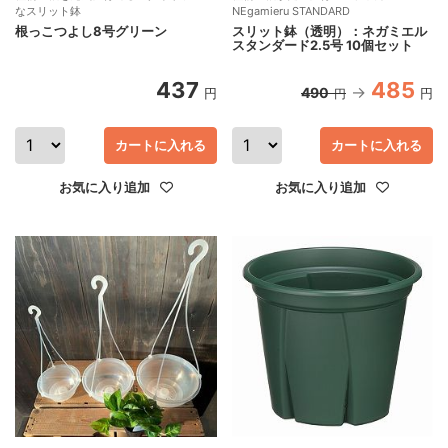
なスリット鉢
NEgamieru STANDARD
根っこつよし8号グリーン
スリット鉢（透明）：ネガミエル
スタンダード2.5号 10個セット
437
485
490
円
円
円
カートに入れる
カートに入れる
お気に入り追加
お気に入り追加