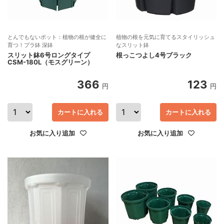
とんでもないポット：植物の根が健全に
植物の根を元気に育てるスタイリッシュ
育つ！プラ鉢 深鉢
なスリット鉢
スリット鉢6号ロングタイプ
根っこつよし4号ブラック
CSM-180L（モスグリーン）
366
123
円
円
カートに入れる
カートに入れる
お気に入り追加
お気に入り追加