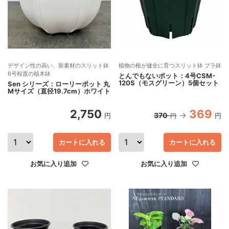
デザイン性の高い、新素材のスリット鉢
植物の根が健全に育つスリット鉢 プラ鉢
6号程度の植木鉢
とんでもないポット：4号CSM-
120S（モスグリーン）5個セット
Sen シリーズ：ローリーポット 丸
Mサイズ（直径19.7cm）ホワイト
2,750
369
370
円
円
円
カートに入れる
カートに入れる
お気に入り追加
お気に入り追加