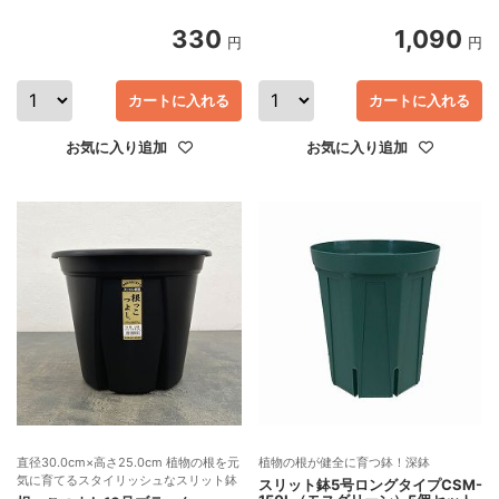
330
1,090
円
円
カートに入れる
カートに入れる
お気に入り追加
お気に入り追加
直径30.0cm×高さ25.0cm 植物の根を元
植物の根が健全に育つ鉢！深鉢
気に育てるスタイリッシュなスリット鉢
スリット鉢5号ロングタイプCSM-