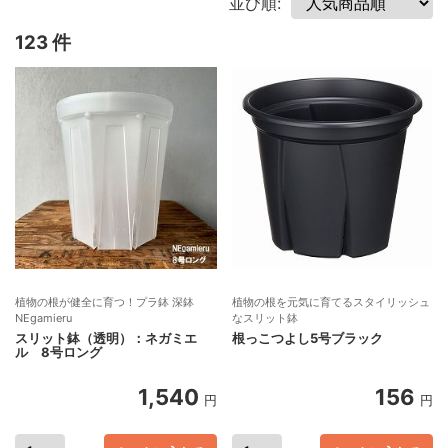
並び順:
123 件
植物の根が健全に育つ！プラ鉢 深鉢
植物の根を元気に育てるスタイリッシュ
NEgamieru
なスリット鉢
スリット鉢（透明）：ネガミエ
根っこつよし5号ブラック
ル 8号ロング
1,540
156
円
円