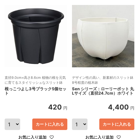
直径9.0cm×高さ8.6cm 植物の根を元気
デザイン性の高い、新素材のスリット鉢
に育てるスタイリッシュなスリット鉢
8号程度の植木鉢
根っこつよし3号ブラック5個セッ
Sen シリーズ：ローリーポット 丸
ト
Lサイズ（直径24.7cm）ホワイト
420
4,400
円
円
カートに入れる
カートに入れる
お気に入り追加
お気に入り追加