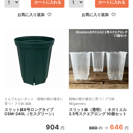
カートに入れる
カートに入れる
お気に入り追加
お気に入り追加
とんでもないポット：植物の根が健全に
植物の根が健全に育つ！プラ鉢
育つ！プラ鉢 深鉢
NEgamieru
スリット鉢8号ロングタイプ
スリット鉢（透明）：ネガミエル
CSM-240L（モスグリーン）
2.5号スクエアロング 10個セット
904
646
660
円
円
円