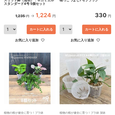
スタンダード4号 5個セット
1,224
330
1,235
円
円
円
カートに入れる
カートに入れる
お気に入り追加
お気に入り追加
植物の根が健全に育つ！プラ鉢
植物の根が健全に育つ！プラ鉢 深鉢