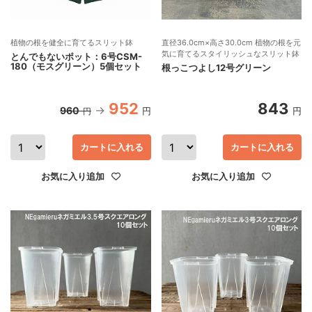
植物の根を健全に育てるスリット鉢
直径36.0cm×高さ30.0cm 植物の根を元
気に育てるスタイリッシュなスリット鉢
とんでもないポット：6号CSM-
180（モスグリーン）5個セット
根っこつよし12号グリーン
952
843
960
円
円
円
カートに入れる
カートに入れる
お気に入り追加
お気に入り追加