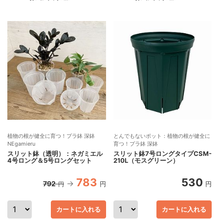
植物の根が健全に育つ！プラ鉢 深鉢
とんでもないポット：植物の根が健全に
NEgamieru
育つ！プラ鉢 深鉢
スリット鉢（透明）：ネガミエル
スリット鉢7号ロングタイプCSM-
4号ロング＆5号ロングセット
210L（モスグリーン）
783
530
792
円
円
円
カートに入れる
カートに入れる