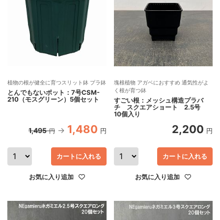
植物の根が健全に育つスリット鉢 プラ鉢
塊根植物 アガベにおすすめ 通気性がよ
く根が育つ鉢
とんでもないポット：7号CSM-
210（モスグリーン）5個セット
すごい根：メッシュ構造プラバ
チ スクエアショート 2.5号
10個入り
1,480
2,200
1,495
円
円
円
カートに入れる
カートに入れる
お気に入り追加
お気に入り追加