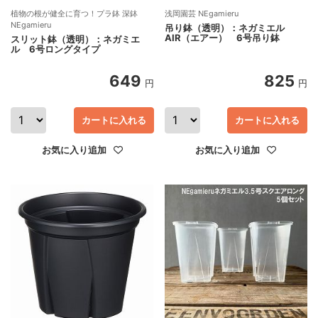
植物の根が健全に育つ！プラ鉢 深鉢
浅岡園芸 NEgamieru
NEgamieru
吊り鉢（透明）：ネガミエル
AIR（エアー） 6号吊り鉢
スリット鉢（透明）：ネガミエ
ル 6号ロングタイプ
649
825
円
円
カートに入れる
カートに入れる
お気に入り追加
お気に入り追加