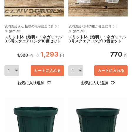
浅岡園芸さん 植物の根が健全に育つ！
浅岡園芸 植物の根が健全に育つ！
NEgamieru
NEgamieru
スリット鉢（透明）：ネガミエル
スリット鉢（透明）：ネガミエル
3.5号スクエアロング10個セット
3号スクエアロング10個セット
1,293
770
1,320
円
円
円
カートに入れる
カートに入れる
お気に入り追加
お気に入り追加