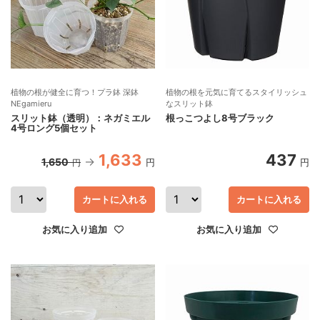
植物の根が健全に育つ！プラ鉢 深鉢
植物の根を元気に育てるスタイリッシュ
NEgamieru
なスリット鉢
スリット鉢（透明）：ネガミエル
根っこつよし8号ブラック
4号ロング5個セット
1,633
437
1,650
円
円
円
カートに入れる
カートに入れる
お気に入り追加
お気に入り追加