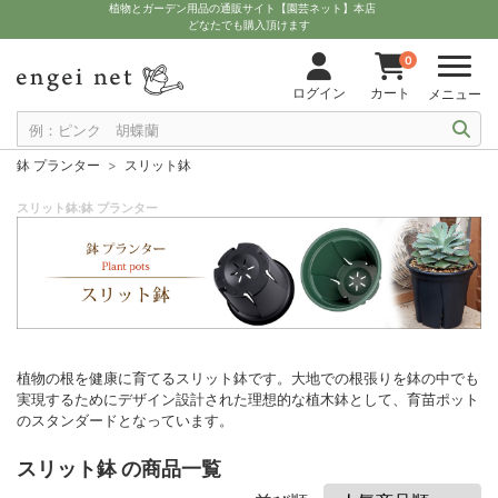
植物とガーデン用品の通販サイト【園芸ネット】本店
どなたでも購入頂けます
0
ログイン
カート
メニュー
鉢 プランター
スリット鉢
スリット鉢:鉢 プランター
植物の根を健康に育てるスリット鉢です。大地での根張りを鉢の中でも
実現するためにデザイン設計された理想的な植木鉢として、育苗ポット
のスタンダードとなっています。
スリット鉢 の商品一覧