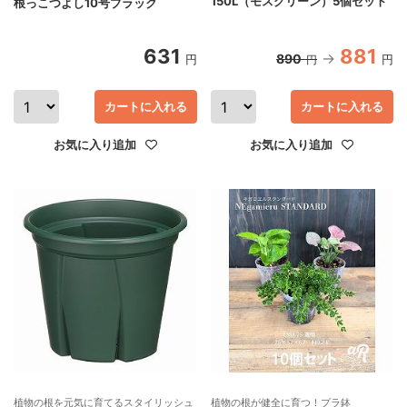
150L（モスグリーン）5個セット
根っこつよし10号ブラック
631
881
890
円
円
円
カートに入れる
カートに入れる
お気に入り追加
お気に入り追加
植物の根を元気に育てるスタイリッシュ
植物の根が健全に育つ！プラ鉢