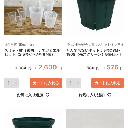
浅岡園芸 NEgamieru
植物の根が健全に育つスリット鉢 プラ鉢
スリット鉢（透明）：ネガミエル
とんでもないポット：5号CSM-
セット（2.5号から7号各1個）
150S（モスグリーン）5個セット
2,630
576
2,684
580
円
円
円
円
カートに入れる
カートに入れる
お気に入り追加
お気に入り追加