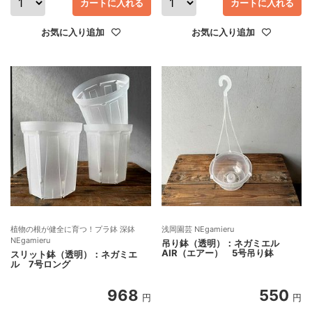
カートに入れる
カートに入れる
お気に入り追加
お気に入り追加
植物の根が健全に育つ！プラ鉢 深鉢
浅岡園芸 NEgamieru
NEgamieru
吊り鉢（透明）：ネガミエル
AIR（エアー） 5号吊り鉢
スリット鉢（透明）：ネガミエ
ル 7号ロング
968
550
円
円