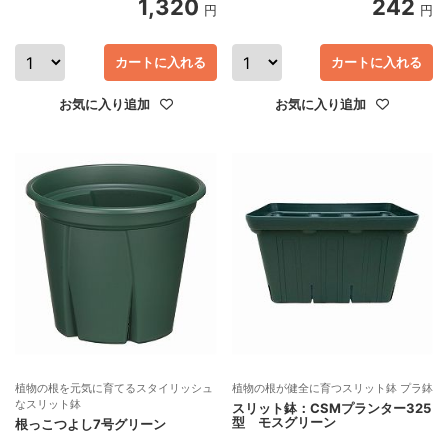
1,320
242
円
円
カートに入れる
カートに入れる
お気に入り追加
お気に入り追加
植物の根を元気に育てるスタイリッシュ
植物の根が健全に育つスリット鉢 プラ鉢
なスリット鉢
スリット鉢：CSMプランター325
型 モスグリーン
根っこつよし7号グリーン