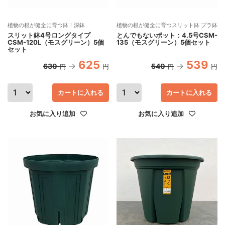
植物の根が健全に育つ鉢！深鉢
植物の根が健全に育つスリット鉢 プラ鉢
スリット鉢4号ロングタイプ
とんでもないポット：4.5号CSM-
CSM-120L（モスグリーン）5個
135（モスグリーン）5個セット
セット
625
539
630
540
円
円
円
円
カートに入れる
カートに入れる
お気に入り追加
お気に入り追加