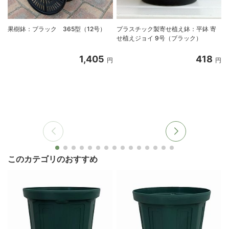
果樹鉢：ブラック 365型（12号）
プラスチック製寄せ植え鉢：平鉢 寄
せ植えジョイ 9号（ブラック）
1,405
418
円
円
このカテゴリのおすすめ