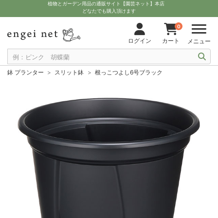
植物とガーデン用品の通販サイト【園芸ネット】本店
どなたでも購入頂けます
0
ログイン
カート
メニュー
鉢 プランター
スリット鉢
根っこつよし6号ブラック