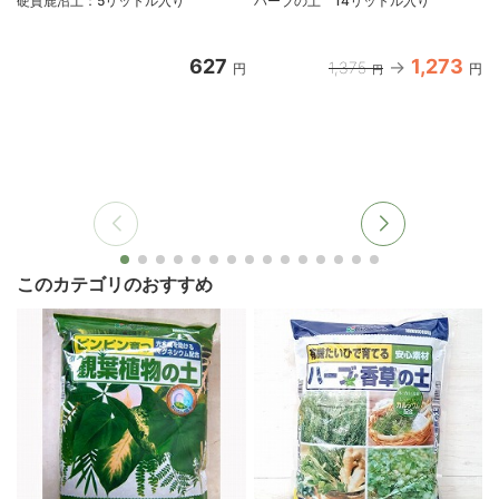
硬質鹿沼土：5リットル入り
ハーブの土 14リットル入り
627
1,273
1,375
円
円
円
このカテゴリのおすすめ