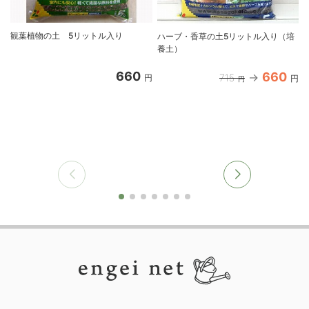
観葉植物の土 5リットル入り
ハーブ・香草の土5リットル入り（培
養土）
660
660
715
円
円
円