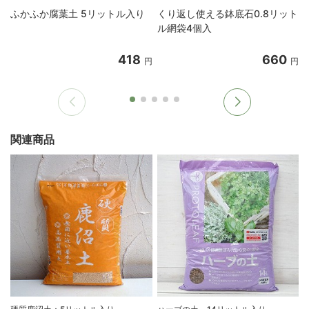
ふかふか腐葉土 5リットル入り
くり返し使える鉢底石0.8リット
ル網袋4個入
418
660
円
円
関連商品