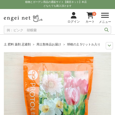
植物とガーデン用品の通販サイト【園芸ネット】本店
どなたでも購入頂けます
0
ログイン
カート
メニュー
土 肥料 薬剤 忌避剤
用土類単品お届け
球根の土 5リットル入り
11月中下旬予約
グッズ・資材
球根の土 5リットル入り
12月上中旬予約
グッズ・資材
球根の土 5リットル入り
10月中下旬予約
グッズ・資材
球根の土 5リットル入り