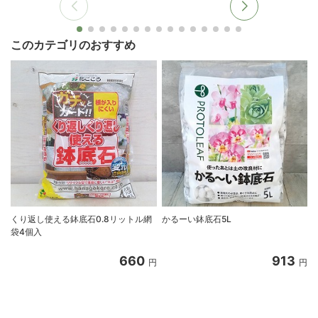
このカテゴリのおすすめ
くり返し使える鉢底石0.8リットル網
かるーい鉢底石5L
袋4個入
660
913
円
円