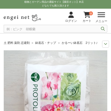
植物とガーデン用品の通販サイト【園芸ネット】本店
どなたでも購入頂けます
0
ログイン
カート
メニュー
土 肥料 薬剤 忌避剤
鉢底石・チップ
かるーい鉢底石 2リットル入り
11月中下旬予約
グッズ・資材
かるーい鉢底石 2リットル入り
12月上中旬予約
グッズ・資材
かるーい鉢底石 2リットル入り
10月中下旬予約
グッズ・資材
かるーい鉢底石 2リットル入り