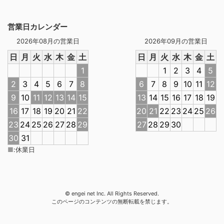
営業日カレンダー
2026年08月の営業日
2026年09月の営業日
日
月
火
水
木
金
土
日
月
火
水
木
金
土
1
1
2
3
4
5
2
3
4
5
6
7
8
6
7
8
9
10
11
12
9
10
11
12
13
14
15
13
14
15
16
17
18
19
16
17
18
19
20
21
22
20
21
22
23
24
25
26
23
24
25
26
27
28
29
27
28
29
30
30
31
■
:
休業日
© engei net Inc. All Rights Reserved.
このページのコンテンツの無断転載を禁じます。