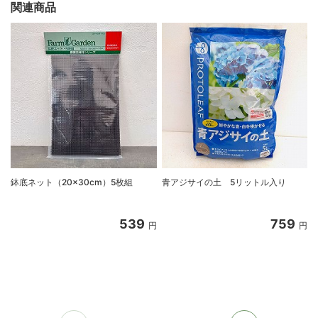
関連商品
鉢底ネット（20×30cm）5枚組
青アジサイの土 5リットル入り
539
759
円
円