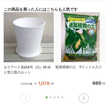
この商品を買った人にはこちらも人気です
観葉植物の土 5リットル入り
セラアート長鉢8号（白）M 鉢
と受け皿のセット
660
1,078
1,088
円
円
円