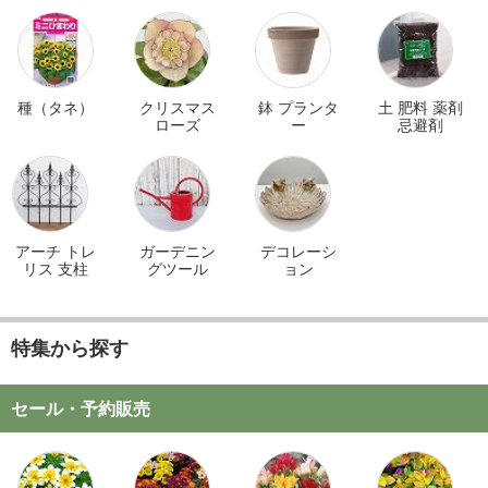
種（タネ）
クリスマス
鉢 プランタ
土 肥料 薬剤
ローズ
ー
忌避剤
アーチ トレ
ガーデニン
デコレーシ
リス 支柱
グツール
ョン
特集から探す
セール・予約販売