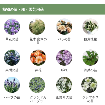
植物の苗・種・園芸用品
草花の苗
花木 庭木の
バラの苗
観葉植物
苗
果樹の苗
鉢花
球根
野菜の苗
ハーブの苗
グランドカ
山野草の苗
クレマチス
バープラン
の苗
ツ