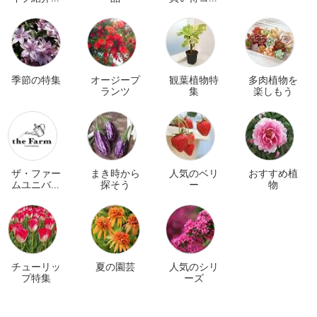
品
ナー
季節の特集
オージープ
観葉植物特
多肉植物を
ランツ
集
楽しもう
ザ・ファー
まき時から
人気のベリ
おすすめ植
ムユニバー
探そう
ー
物
サル オンラ
イン
チューリッ
夏の園芸
人気のシリ
プ特集
ーズ