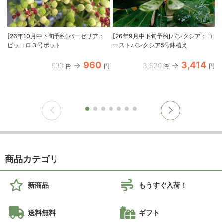
[26年10月中下旬予約]バーゼリア：
[26年9月中下旬予約]バンクシア：コ
ピッコロ３号ポット
ーストバンクシア5号鉢植え
960
3,414
990
3,520
円
円
円
円
商品カテゴリ
新商品
もうすぐ入荷！
送料無料
ギフト