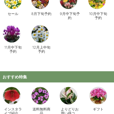
セール
8月下旬予約
9月中下旬予
10月中下旬
約
予約
11月中下旬
12月上中旬
予約
予約
おすすめ特集
インスタラ
送料無料商
よりどりお
ギフト
イブ紹介商
品
買い得コー