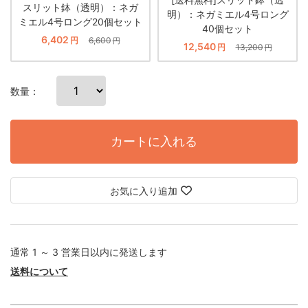
スリット鉢（透明）：ネガ
明）：ネガミエル4号ロング
ミエル4号ロング20個セット
40個セット
6,402
円
6,600
円
12,540
円
13,200
円
数量：
カートに入れる
お気に入り追加
通常 1 ～ 3 営業日以内に発送します
送料について