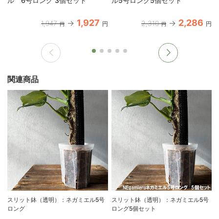
ル 6号ロング 3個セット
ル5号ロング5個セット
1,927
2,286
1,947
2,310
円
円
円
円
関連商品
スリット鉢（透明）：ネガミエル5号
スリット鉢（透明）：ネガミエル5号
ロング
ロング5個セット