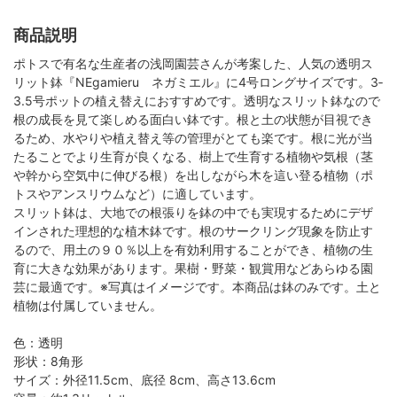
商品説明
ポトスで有名な生産者の浅岡園芸さんが考案した、人気の透明ス
リット鉢『NEgamieru ネガミエル』に4号ロングサイズです。3‐
3.5号ポットの植え替えにおすすめです。透明なスリット鉢なので
根の成長を見て楽しめる面白い鉢です。根と土の状態が目視でき
るため、水やりや植え替え等の管理がとても楽です。根に光が当
たることでより生育が良くなる、樹上で生育する植物や気根（茎
や幹から空気中に伸びる根）を出しながら木を這い登る植物（ポ
トスやアンスリウムなど）に適しています。
スリット鉢は、大地での根張りを鉢の中でも実現するためにデザ
インされた理想的な植木鉢です。根のサークリング現象を防止す
るので、用土の９０％以上を有効利用することができ、植物の生
育に大きな効果があります。果樹・野菜・観賞用などあらゆる園
芸に最適です。※写真はイメージです。本商品は鉢のみです。土と
植物は付属していません。
色：透明
形状：8角形
サイズ：外径11.5cm、底径 8cm、高さ13.6cm