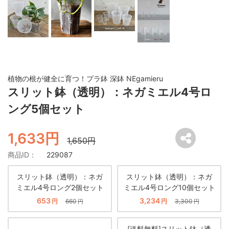
植物の根が健全に育つ！プラ鉢 深鉢 NEgamieru
スリット鉢（透明）：ネガミエル4号ロ
ング5個セット
1,633円
1,650円
商品ID：
229087
スリット鉢（透明）：ネガ
スリット鉢（透明）：ネガ
ミエル4号ロング2個セット
ミエル4号ロング10個セット
653
3,234
円
660
円
3,300
円
円
[送料無料]スリット鉢（透