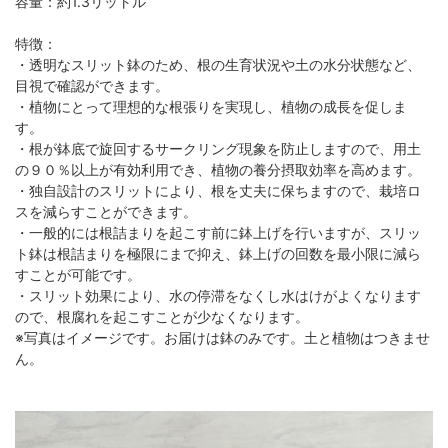
容量：約1.3リットル
特徴：
・透明なスリット鉢のため、根の生育状況や土の水分状態など、
目視で確認ができます。
・植物にとって理想的な根張りを実現し、植物の成長を促しま
す。
・根が鉢底で旋回するサークリング現象を防止しますので、用土
の９０％以上が有効利用でき、植物の養分摂取効率を高めます。
・独自設計のスリットにより、根を丈夫に保ちますので、栽培ロ
スを減らすことができます。
・一般的には根詰まりを起こす前に鉢上げを行いますが、スリッ
ト鉢は根詰まりを極限にまで抑え、鉢上げの回数を最小限に減ら
すことが可能です。
・スリット効果により、水の停滞をなくし水はけがよくなります
ので、根腐れを起こすことが少なくなります。
※写真はイメージです。お届けは鉢のみです。土と植物はつきませ
ん。