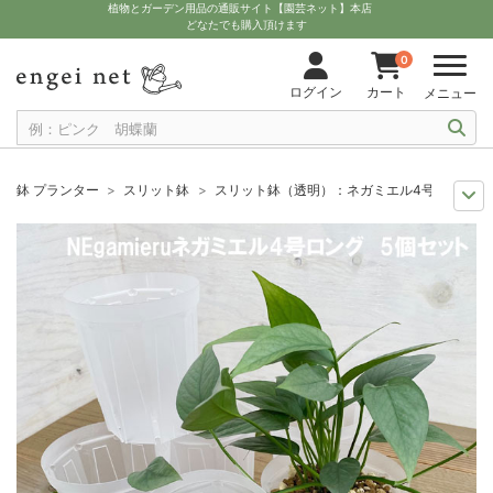
植物とガーデン用品の通販サイト【園芸ネット】本店
どなたでも購入頂けます
0
ログイン
カート
メニュー
鉢 プランター
スリット鉢
スリット鉢（透明）：ネガミエル4号ロング5
観葉植物特集
おすすめ資材
スリット鉢（透明）：ネガミエル4号ロング