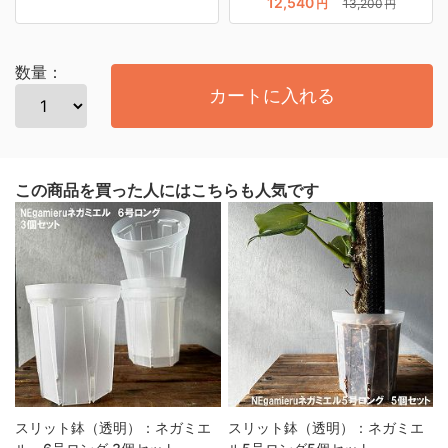
12,540
円
13,200
円
数量：
カートに入れる
この商品を買った人にはこちらも人気です
スリット鉢（透明）：ネガミエ
スリット鉢（透明）：ネガミエ