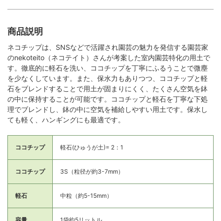
商品説明
ネコチップは、SNSなどで活躍され園芸の魅力を発信する園芸家
のnekoteito（ネコテイト）さんが考案した室内園芸特化の用土で
す。徹底的に軽石を洗い、ココチップを丁寧にふるうことで微塵
を少なくしています。また、保水力もありつつ、ココチップと軽
石をブレンドすることで用土が固まりにくく、たくさん空気を鉢
の中に保持することが可能です。ココチップと軽石を丁寧な下処
理でブレンドし、鉢の中に空気を補給しやすい用土です。保水し
ても軽く、ハンギングにも最適です。
ココチップ
軽石(ひゅうが土)= 2：1
ココチップ
3S（粒径が約3-7mm）
軽石
中粒（約5-15mm）
容量
1袋約5リットル