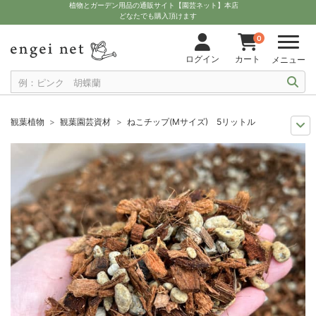
植物とガーデン用品の通販サイト【園芸ネット】本店
どなたでも購入頂けます
0
ログイン
カート
メニュー
観葉植物
観葉園芸資材
ねこチップ(Mサイズ) 5リットル
観葉植物特集
おすすめ資材
ねこチップ(Mサイズ) 5リットル