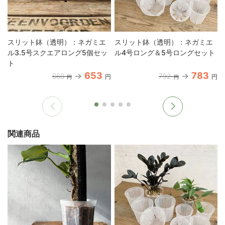
スリット鉢（透明）：ネガミエ
スリット鉢（透明）：ネガミエ
ル3.5号スクエアロング5個セッ
ル4号ロング＆5号ロングセット
ト
653
783
660
792
円
円
円
円
関連商品