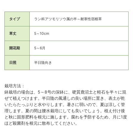
タイプ
ラン科アツモリソウ属の半～耐寒性宿根草
草丈
5～10cm
開花期
5～6月
日照
半日陰向き
栽培方法：
鉢栽培の場合は、5～8号の深鉢に、硬質鹿沼土と軽石を半々に混
ぜて植えつけます。半日陰の風通しの良い場所に置き、表土が乾
いたらたっぷりと水やりします。暑さに弱いので、夏は涼しく管
理します。夏の間は腰水栽培にしても良いでしょう。植え付け後
と秋に固形肥料を根元に施します。腐れを予防するため、月に1度
ほど殺菌剤を根元に散布してください。