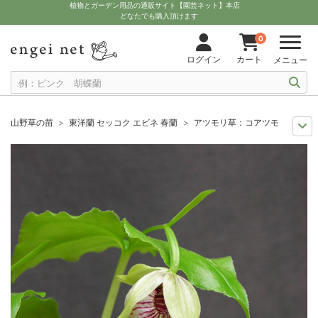
植物とガーデン用品の通販サイト【園芸ネット】本店
どなたでも購入頂けます
0
ログイン
カート
メニュー
山野草の苗
東洋蘭 セッコク エビネ 春蘭
アツモリ草：コアツモリソウ2.5
おすすめ植物
ラン科植物
アツモリ草：コアツモリソウ2.5-3号ポット