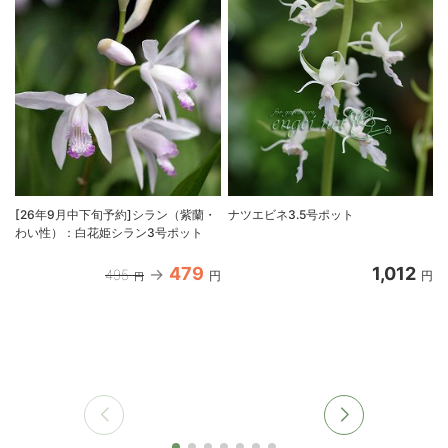
[26年9月中下旬予約]シラン（紫蘭・
ナツエビネ3.5号ポット
わい性）：白花姫シラン3号ポット
479
1,012
495
円
円
円