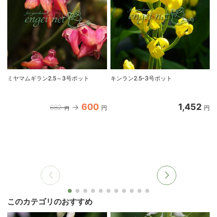
ミヤマムギラン2.5～3号ポット
キンラン2.5-3号ポット
入
600
1,452
682
円
円
円
このカテゴリのおすすめ