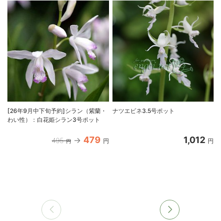
[26年9月中下旬予約]シラン（紫蘭・
ナツエビネ3.5号ポット
わい性）：白花姫シラン3号ポット
479
1,012
495
円
円
円