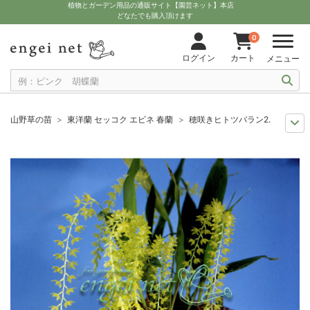
植物とガーデン用品の通販サイト【園芸ネット】本店
どなたでも購入頂けます
0
ログイン
カート
メニュー
山野草の苗
東洋蘭 セッコク エビネ 春蘭
穂咲きヒトツバラン2.5号ポット
おすすめ植物
ラン科植物
穂咲きヒトツバラン2.5号ポット