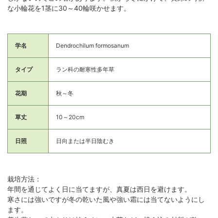
な小輪花を1茎に30～40輪咲かせます。
学名
Dendrochilum formosanum
タイプ
ラン科の耐寒性多年草
花期
秋～冬
草丈
10～20cm
日照
日向または半日陰むき
栽培方法：
年間を通じてよく日に当てますが、真夏は西日を避けます。
寒さには強いですが冬の乾いた風や強い霜には当てないようにし
ます。