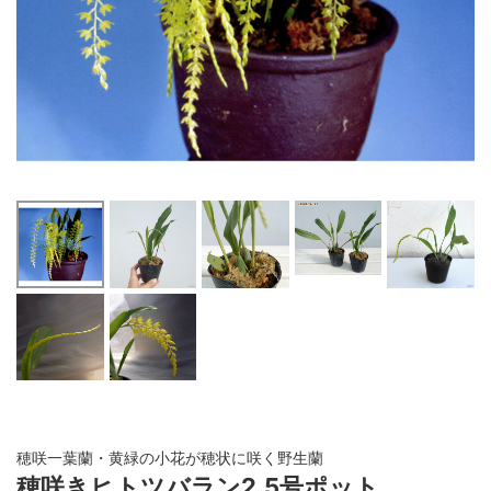
穂咲一葉蘭・黄緑の小花が穂状に咲く野生蘭
穂咲きヒトツバラン2.5号ポット