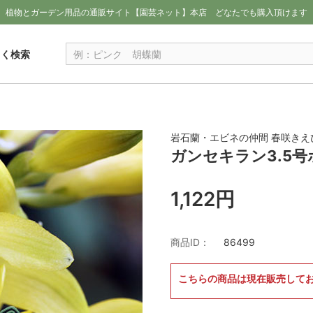
植物とガーデン用品の通販サイト【園芸ネット】本店
どなたでも購入頂けます
しく検索
岩石蘭・エビネの仲間 春咲きえ
ガンセキラン3.5号
1,122円
商品ID：
86499
こちらの商品は現在販売して