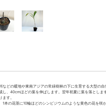
州などの暖地や東南アジアの常緑樹林の下に生育する大型の自
成し、40cmほどの葉を伸ばします。翌年初夏に葉を落としま
ります。
、1本の花茎に10輪ほどのシンビジウムのような黄色の花を咲