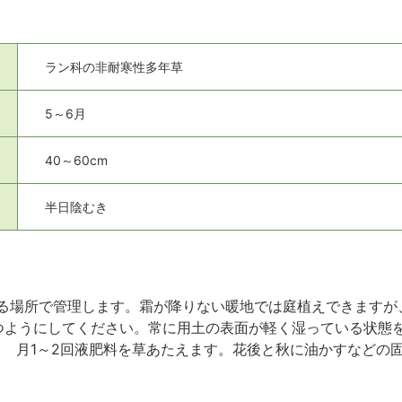
ラン科の非耐寒性多年草
5～6月
40～60cm
半日陰むき
る場所で管理します。霜が降りない暖地では庭植えできますが
つようにしてください。常に用土の表面が軽く湿っている状態
、 月1～2回液肥料を草あたえます。花後と秋に油かすなどの