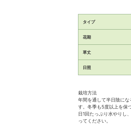
タイプ
花期
草丈
日照
栽培方法
年間を通して半日陰にな
す。冬季も5度以上を保
日1回たっぷり水やりし
ってください。