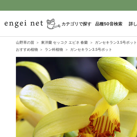
カテゴリで探す
品種50音検索
詳
山野草の苗
東洋蘭 セッコク エビネ 春蘭
ガンセキラン3.5号ポット
おすすめ植物
ラン科植物
ガンセキラン3.5号ポット