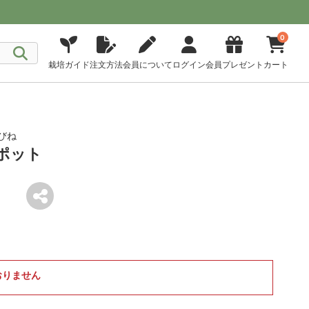
0
栽培ガイド
注文方法
会員について
ログイン
会員プレゼント
カート
びね
ポット
おりません