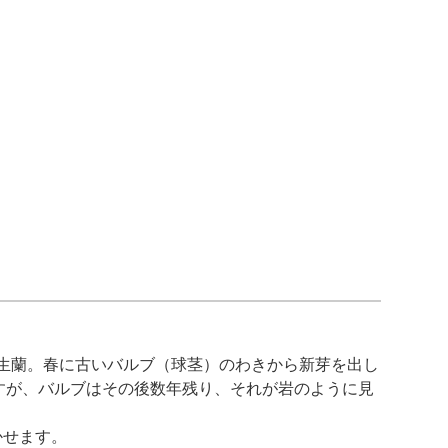
生蘭。春に古いバルブ（球茎）のわきから新芽を出し
すが、バルブはその後数年残り、それが岩のように見
かせます。