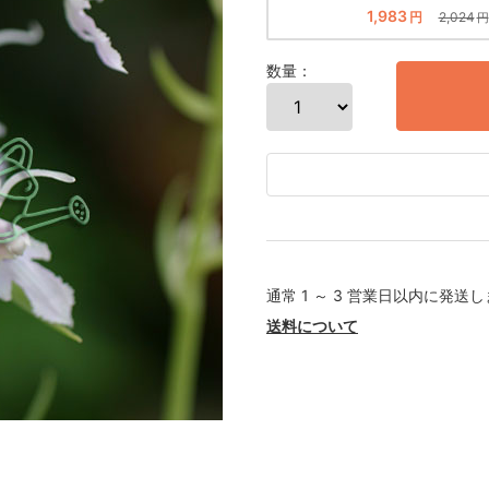
1,983
円
2,024
円
数量：
通常 1 ～ 3 営業日以内に発送
送料について