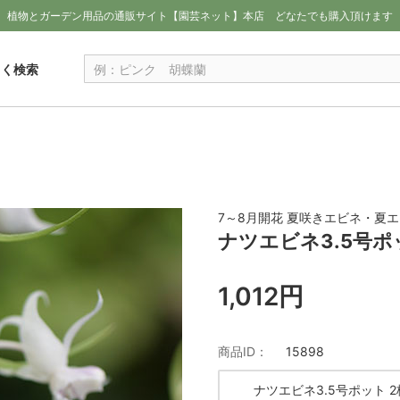
植物とガーデン用品の通販サイト【園芸ネット】本店
どなたでも購入頂けます
しく検索
7～8月開花 夏咲きエビネ・夏
ナツエビネ3.5号ポ
1,012円
商品ID：
15898
ナツエビネ3.5号ポット 