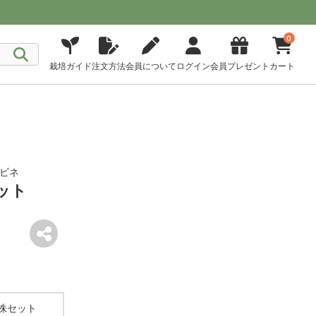
0
栽培ガイド
注文方法
会員について
ログイン
会員プレゼント
カート
エビネ
ット
2株セット