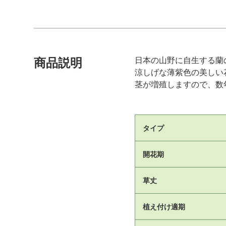
日本の山野に自生する蘭
商品説明
涼しげな薄紫色の美しい
茎が増殖しますので、数
タイプ
開花期
草丈
植え付け適期