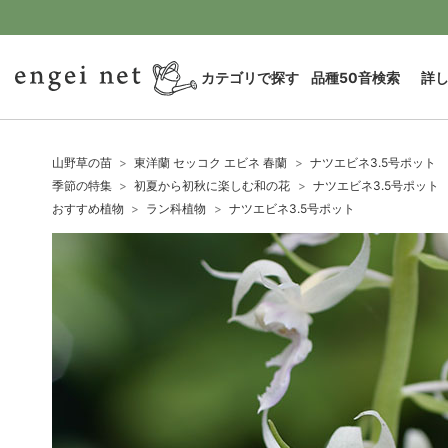
カテゴリで探す
品種50音検索
詳
山野草の苗
東洋蘭 セッコク エビネ 春蘭
ナツエビネ3.5号ポット
季節の特集
初夏から初秋に楽しむ和の花
ナツエビネ3.5号ポット
おすすめ植物
ラン科植物
ナツエビネ3.5号ポット