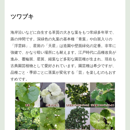
ツワブキ
海岸沿いなどに自生する革質の大きな葉をもつ常緑多年草で、
蕗の仲間です。深緑色の丸葉の基本種「青葉」や白斑入りの
「浮雲錦」、星斑の「天星」は造園や壁面緑化の定番。非常に
強健で、かなり暗い場所にも耐えます。江戸時代に品種改良が
進み、覆輪斑、星斑、縮葉など多彩な園芸種が生まれ、現在も
古典園芸植物として愛好されています。園芸種は希少ですが、
品種ごと・季節ごとに茎葉が変化する「芸」を楽しむのもおす
すめです。