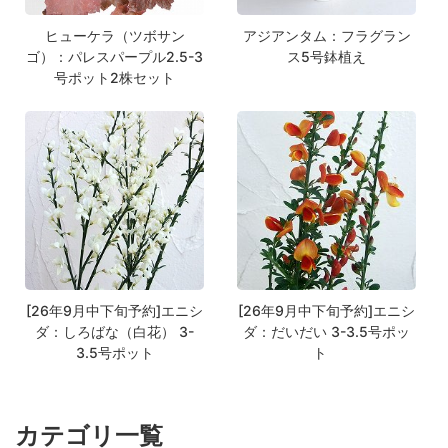
ヒューケラ（ツボサン
アジアンタム：フラグラン
ゴ）：パレスパープル2.5-3
ス5号鉢植え
号ポット2株セット
[26年9月中下旬予約]エニシ
[26年9月中下旬予約]エニシ
ダ：しろばな（白花） 3-
ダ：だいだい 3-3.5号ポッ
3.5号ポット
ト
カテゴリ一覧