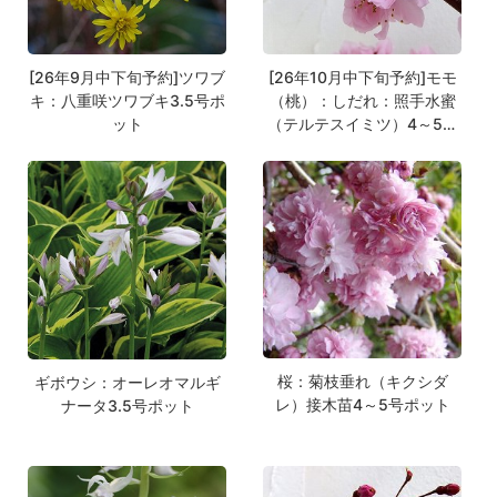
[26年9月中下旬予約]ツワブ
[26年10月中下旬予約]モモ
キ：八重咲ツワブキ3.5号ポ
（桃）：しだれ：照手水蜜
ット
（テルテスイミツ）4～5号
ポット
桜：菊枝垂れ（キクシダ
ギボウシ：オーレオマルギ
レ）接木苗4～5号ポット
ナータ3.5号ポット