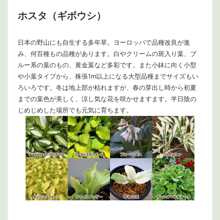
ホスタ（ギボウシ）
日本の野山にも自生する多年草。ヨーロッパで品種改良が進
み、何百種もの品種があります。白やクリームの斑入り葉、ブ
ルー系の葉のもの、黄金葉など多彩です。また小鉢に向く小型
や小葉タイプから、株張1m以上になる大型品種までサイズもい
ろいろです。冬は地上部が枯れますが、春の芽出し時から初夏
までの葉色が美しく、涼し気な花を咲かせますます。半日陰の
じめじめした場所でも元気に育ちます。