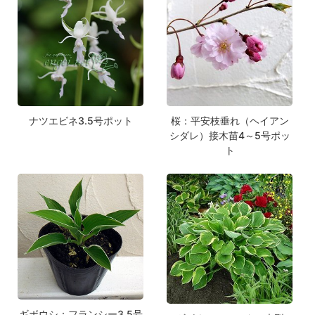
ナツエビネ3.5号ポット
桜：平安枝垂れ（ヘイアン
シダレ）接木苗4～5号ポッ
ト
ギボウシ：フランシー3.5号