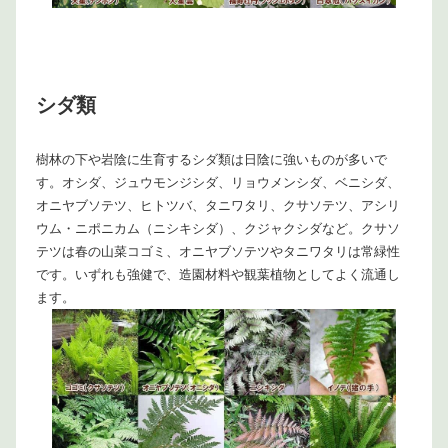
シダ類
樹林の下や岩陰に生育するシダ類は日陰に強いものが多いで
す。オシダ、ジュウモンジシダ、リョウメンシダ、ベニシダ、
オニヤブソテツ、ヒトツバ、タニワタリ、クサソテツ、アシリ
ウム・ニポニカム（ニシキシダ）、クジャクシダなど。クサソ
テツは春の山菜コゴミ、オニヤブソテツやタニワタリは常緑性
です。いずれも強健で、造園材料や観葉植物としてよく流通し
ます。