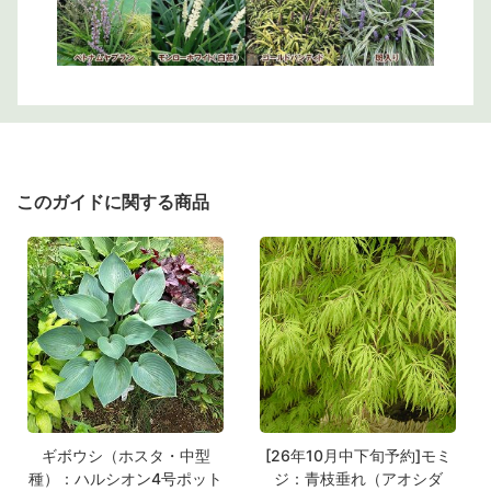
このガイドに関する商品
ギボウシ（ホスタ・中型
[26年10月中下旬予約]モミ
種）：ハルシオン4号ポット
ジ：青枝垂れ（アオシダ