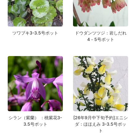
ツワブキ3-3.5号ポット
ドウダンツツジ：岩しだれ
4－5号ポット
シラン（紫蘭） ：桃紫花3-
[26年9月中下旬予約]エニシ
3.5号ポット
ダ：ほほえみ 3-3.5号ポッ
ト