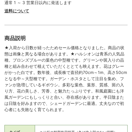
通常 1 ～ 3 営業日以内に発送します
送料について
商品説明
★入荷から日数が経ったためセール価格となりました。商品の状
態は画像と異なる場合があります。★ハルシオンは青系の人気品
種。ブロンズブルーの葉色の中型種です。グリーンや斑入りの品
種と組み合わせて植えていただくととても映えます。花はグレー
がかった白です。数年後、成長株で直径約70cm～1m、高さ50cm
となる中～大型種です。ガーデン・ホスタとして注目を集め、フ
ァンが急増しているギボウシ。多彩な葉色、葉形、質感、斑の入
り方、花の美しさ、芳香、と魅力たっぷりです。和風庭園にも洋
風ガーデンにもしっくりと合い、存在感があります。半日陰また
は日陰を好みますので、シェードガーデンに最適。丈夫なので初
心者にも失敗なく育てられます。