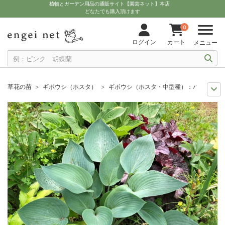
植物とガーデン用品の通販サイト【園芸ネット】本店
どなたでも購入頂けます
0
ログイン
カート
メニュー
草花の苗
ギボウシ（ホスタ）
ギボウシ（ホスタ・中型種）：ハルシオン
セール
草花 ハーブ・野菜苗
ギボウシ（ホスタ・中型種）：ハルシオン4