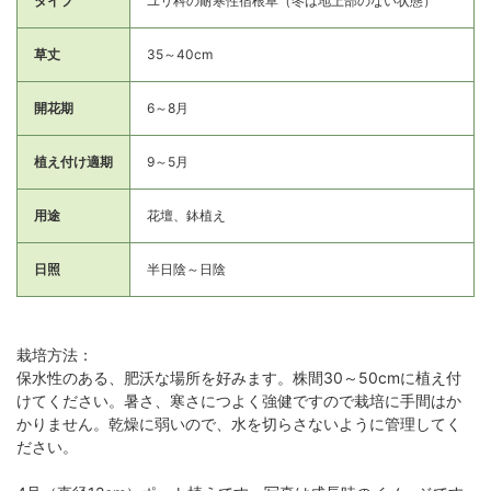
タイプ
ユリ科の耐寒性宿根草（冬は地上部のない状態）
草丈
35～40cm
開花期
6～8月
植え付け適期
9～5月
用途
花壇、鉢植え
日照
半日陰～日陰
栽培方法：
保水性のある、肥沃な場所を好みます。株間30～50cmに植え付
けてください。暑さ、寒さにつよく強健ですので栽培に手間はか
かりません。乾燥に弱いので、水を切らさないように管理してく
ださい。