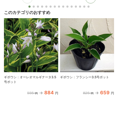
このカテゴリのおすすめ
ギボウシ：オーレオマルギナータ3.5
ギボウシ：フランシー3.5号ポット
号ポット
884
659
935
825
円
円
円
円