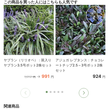
この商品を買った人にはこちらも人気です
ヤブラン（リリオペ）：斑入り
アジュガ レプタンス：チョコレ
ヤブラン3.5号ポット2株セット
ートチップ2.5～3号ポット2株
セット
991
924
1,012
円
円
円
関連商品