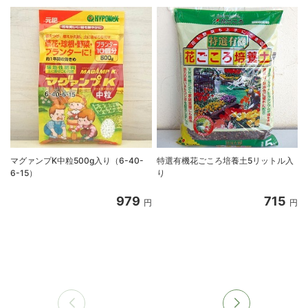
マグァンプK中粒500g入り（6-40-
特選有機花ごころ培養土5リットル入
6-15）
り
8
979
715
円
円