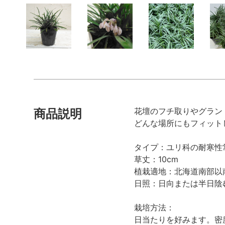
花壇のフチ取りやグラン
商品説明
どんな場所にもフィット
タイプ：ユリ科の耐寒性
草丈：10cm
植栽適地：北海道南部以
日照：日向または半日陰
栽培方法：
日当たりを好みます。密