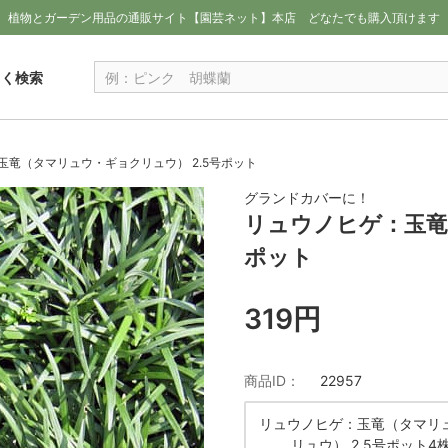
植物とガーデン用品の通販サイト【園芸ネット】本店
どなたでも購入頂けます
しく検索
玉竜（タマリュウ・ギョクリュウ） 2.5号ポット
グランドカバーに！
リュウノヒゲ：玉竜
ポット
319円
商品ID：
22957
リュウノヒゲ：玉竜（タマリ
リュウ） 2.5号ポット4