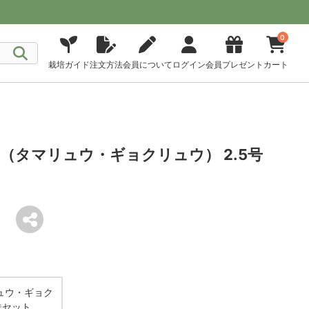
0
栽培ガイド
注文方法
会員について
ログイン
会員プレゼント
カート
（タマリュウ・ギョクリュウ） 2.5号
ュウ・ギョク
株セット