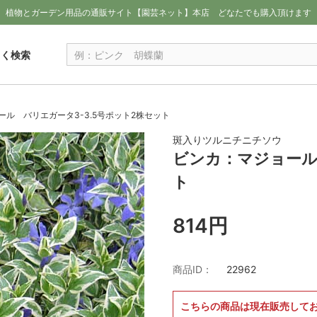
植物とガーデン用品の通販サイト【園芸ネット】本店
どなたでも購入頂けます
しく検索
ル バリエガータ3-3.5号ポット2株セット
斑入りツルニチニチソウ
ビンカ：マジョール
ト
814円
商品ID：
22962
こちらの商品は現在販売して