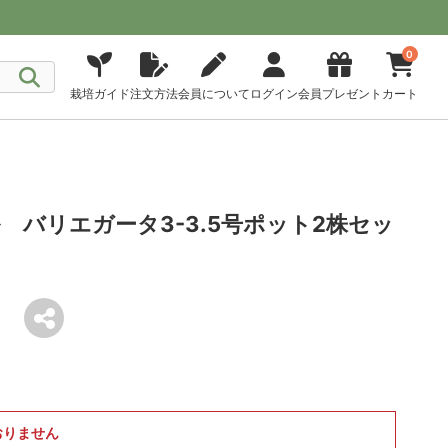
0
栽培ガイド
注文方法
会員について
ログイン
会員プレゼント
カート
 バリエガータ3-3.5号ポット2株セッ
おりません