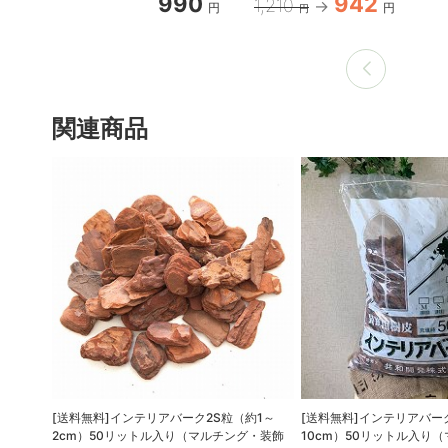
990
942
1,210
円
円
円
関連商品
[送料無料]インテリアバーク2S粒（約1～
[送料無料]インテリアバー
2cm）50リットル入り（マルチング・装飾
10cm）50リットル入り