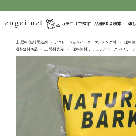
カテゴリで探す
品種50音検索
詳
土 肥料 薬剤 忌避剤
デコレーションバーク・マルチング材
[送料
送料無料商品
土 肥料 薬剤
[送料無料]ナチュラルバーク50リット