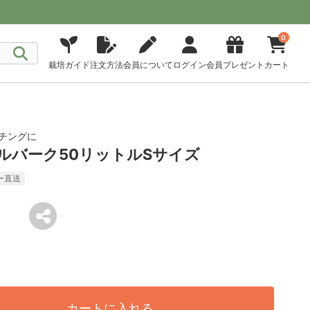
0
栽培ガイド
注文方法
会員について
ログイン
会員プレゼント
カート
ルチングに
ラルバーク50リットルSサイズ
ー直送
カートに入れる