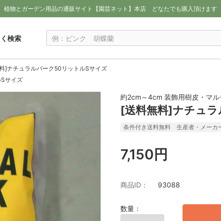
植物とガーデン用品の通販サイト【園芸ネット】本店
どなたでも購入頂けます
しく検索
無料]ナチュラルバーク50リットルSサイズ
ルSサイズ
約2cm～4cm 装飾用樹皮・マ
[送料無料]ナチュ
条件付き送料無料
生産者・メーカ
7,150円
商品ID：
93088
数量：