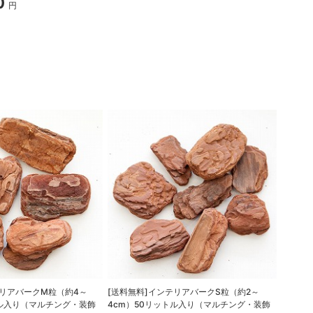
0
円
テリアバークM粒（約4～
[送料無料]インテリアバークS粒（約2～
[送料無
トル入り（マルチング・装飾
4cm）50リットル入り（マルチング・装飾
ットル