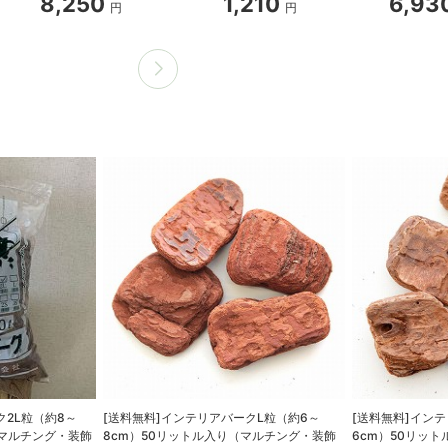
8,250
1,210
6,93
円
円
ク2L粒（約8～
[送料無料]インテリアバークL粒（約6～
[送料無料]イン
（マルチング・装飾
8cm）50リットル入り（マルチング・装飾
6cm）50リッ