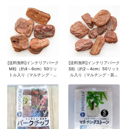
飾用）
用）
[送料無料]インテリアバーク
[送料無料]インテリアバーク
M粒（約4～6cm）50リッ
S粒（約2～4cm）50リット
トル入り（マルチング・装
ル入り（マルチング・装飾
飾用）
用）