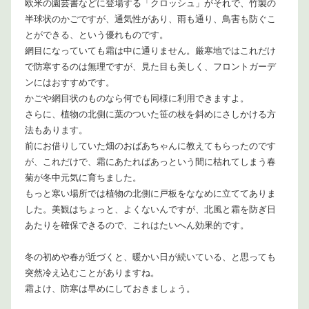
欧米の園芸書などに登場する「クロッシュ」がそれで、竹製の
半球状のかごですが、通気性があり、雨も通り、鳥害も防ぐこ
とができる、という優れものです。
網目になっていても霜は中に通りません。厳寒地ではこれだけ
で防寒するのは無理ですが、見た目も美しく、フロントガーデ
ンにはおすすめです。
かごや網目状のものなら何でも同様に利用できますよ。
さらに、植物の北側に葉のついた笹の枝を斜めにさしかける方
法もあります。
前にお借りしていた畑のおばあちゃんに教えてもらったのです
が、これだけで、霜にあたればあっという間に枯れてしまう春
菊が冬中元気に育ちました。
もっと寒い場所では植物の北側に戸板をななめに立ててありま
した。美観はちょっと、よくないんですが、北風と霜を防ぎ日
あたりを確保できるので、これはたいへん効果的です。
冬の初めや春が近づくと、暖かい日が続いている、と思っても
突然冷え込むことがありますね。
霜よけ、防寒は早めにしておきましょう。