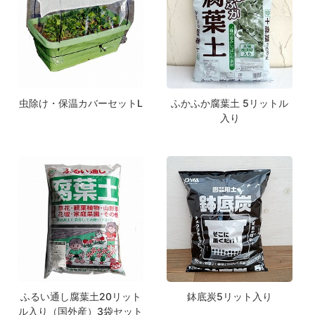
虫除け・保温カバーセットL
ふかふか腐葉土 5リットル
入り
ふるい通し腐葉土20リット
鉢底炭5リット入り
ル入り（国外産）3袋セット