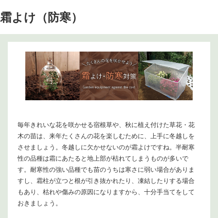
霜よけ（防寒）
毎年きれいな花を咲かせる宿根草や、秋に植え付けた草花・花
木の苗は、来年たくさんの花を楽しむために、上手に冬越しを
させましょう。冬越しに欠かせないのが霜よけですね。半耐寒
性の品種は霜にあたると地上部が枯れてしまうものが多いで
す。耐寒性の強い品種でも苗のうちは寒さに弱い場合がありま
すし、霜柱が立つと根が引き抜かれたり、凍結したりする場合
もあり、枯れや傷みの原因になりますから、十分手当てをして
おきましょう。