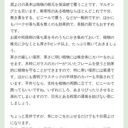
霜よけの基本は植物の根元を保温材で覆うことです。マルチン
グとも言います。耐寒性のある植物ならほとんどこれで十分。
敷き藁をする、ビニールで覆う、などが一般的ですが、ほかに
もバークや落ち葉を敷くのも効果的で、美観の面でもおすすめ
です。
お庭や街路樹の落ち葉を今のうちにかき集めておいて、植物の
株元に少なくとも厚さ5センチ以上、たっぷり敷いておきましょ
う。
寒さの厳しい場所、寒さに弱い植物には株全体にカバーをかぶ
せます。木枠にガラスのカバーがついたフレームを使うと効果
的に植物を守ることができますので、特に寒い場所には最適で
す。ほかにも透明プラスチックの半球形のカバーも市販されて
います。手作りなら、支柱を植物の周囲に立てて、ビニールで
囲ってもいいですね。いずれにしろ、あまりぴったりさせると
蒸れてしまいますので、日光とある程度の通風を妨げない形に
しましょう。
ちょっと意外ですが、単にかごをかぶせるだけでも十分霜よけ
になります。