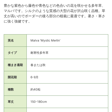
豊かな紫色から藤色や青色などの色合いの花を咲かせる多年草、
マルバです。シルクのような質感の大型の花が沢山咲く品種。草
丈が高いのでボーダーの後ろ部分の植栽に最適です。暑さ・寒さ
に強く強健です。
英名
Malva 'Mystic Merlin'
タイプ
耐寒性多年草
種まき適期
春または秋
開花期
6-9月
種数
約40粒
草丈
150-180cm