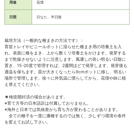
用途
花壇
日照
日なた、半日陰
栽培方法（一般的な種まきの方法です）：
育苗トレイやビニールポットに湿らせた種まき用の培養土を入
れ、表面に種をまき、上から数ミリ培養土をかけます。発芽する
まで乾燥させないように注意します。風通しの良い明るい日陰に
置き、15-20度で管理すれば、2週間ほどで発芽します。発芽後も
適温を保ちます。苗が大きくなったら9cmポットに移し、明るい
場所で管理します。徐々に外気温に慣らしてから、花壇や鉢に植
え替えてください。
★検疫開封済の場合があります。
※育て方等の日本語訳は付属しておりません。
※海外と日本では気候差から育ち方が変わることがあります。
全ての種子を一度に播種するのでは無く、少しずつ環境や条件
を変えてお試し下さい。