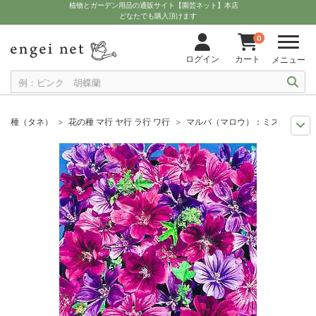
植物とガーデン用品の通販サイト【園芸ネット】本店
どなたでも購入頂けます
0
ログイン
カート
メニュー
種（タネ）
花の種 マ行 ヤ行 ラ行 ワ行
マルバ（マロウ）：ミスティック
セール
種子
マルバ（マロウ）：ミスティックメルリン
セール
わけあり特価
マルバ（マロウ）：ミスティックメルリン
まき時から探そう
草花の種 10月
マルバ（マロウ）：ミスティックメル