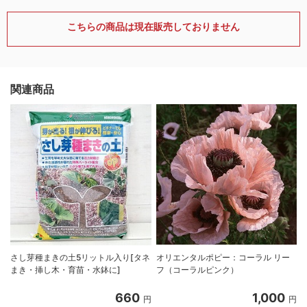
こちらの商品は現在販売しておりません
関連商品
さし芽種まきの土5リットル入り[タネ
オリエンタルポピー：コーラル リー
まき・挿し木・育苗・水鉢に]
フ（コーラルピンク）
660
1,000
円
円