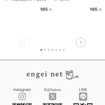
165
165
円
円
Instagram
X
LINE
(旧Twitter)