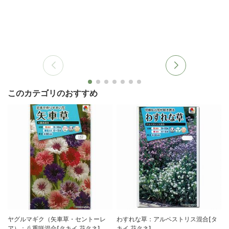
このカテゴリのおすすめ
ヤグルマギク（矢車草・セントーレ
わすれな草：アルペストリス混合[タ
ア）：八重咲混合[タキイ 花タネ]
キイ 花タネ]