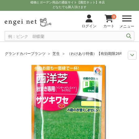
植物とガーデン用品の通販サイト【園芸ネット】本店
どなたでも購入頂けます
0
ログイン
カート
メニュー
グランドカバープランツ
芝生
（わけあり特価）【有効期限26年06月
セール
種子
（わけあり特価）【有効期限26年06月】芝の種（少量パッ
セール
わけあり特価
（わけあり特価）【有効期限26年06月】芝の種
まき時から探そう
草花の種 10月
（わけあり特価）【有効期限26年0