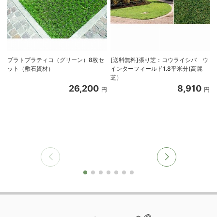
プラトプラティコ（グリーン）8枚セ
[送料無料]張り芝：コウライシバ ウ
ット（敷石資材）
インターフィールド1.8平米分(高麗
芝）
26,200
8,910
円
円