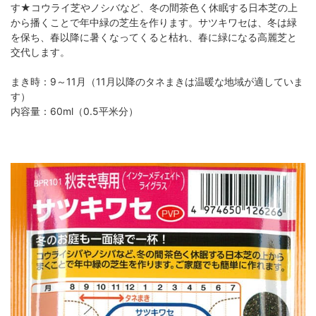
す★コウライ芝やノシバなど、冬の間茶色く休眠する日本芝の上
から播くことで年中緑の芝生を作ります。サツキワセは、冬は緑
を保ち、春以降に暑くなってくると枯れ、春に緑になる高麗芝と
交代します。
まき時：9～11月（11月以降のタネまきは温暖な地域が適していま
す）
内容量：60ml（0.5平米分）