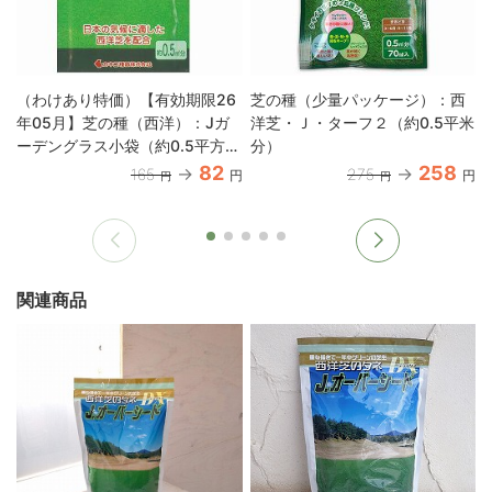
（わけあり特価）【有効期限26
芝の種（少量パッケージ）：西
年05月】芝の種（西洋）：Jガ
洋芝・Ｊ・ターフ２（約0.5平米
ーデングラス小袋（約0.5平方メ
分）
ートル分）
82
258
165
275
円
円
円
円
関連商品