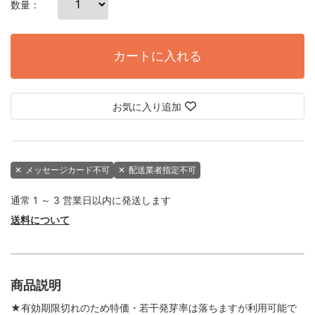
数量：
カートに入れる
お気に入り追加
✕
メッセージカード不可
✕
配送業者指定不可
通常 1 ～ 3 営業日以内に発送します
送料について
商品説明
★有効期限切れのため特価・若干発芽率は落ちますが利用可能で