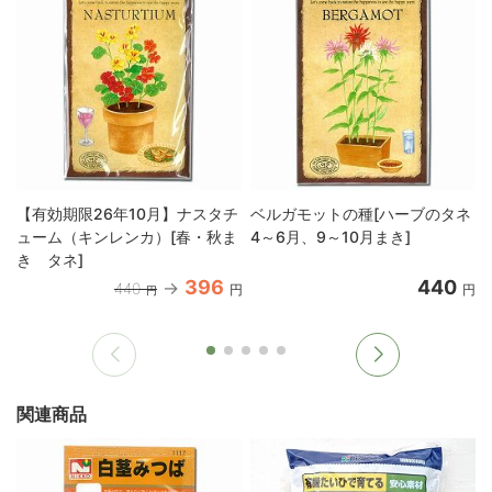
【有効期限26年10月】ナスタチ
ベルガモットの種[ハーブのタネ
ューム（キンレンカ）[春・秋ま
4～6月、9～10月まき]
き タネ]
396
440
440
円
円
円
関連商品