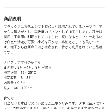
商品説明
フラックスは古代エジプト時代より栽培されているハーブで、茎
からは繊維がとれ、高級麻のリネンとして加工されます。種子は
薬用・工業用に利用されていました。夏になると、ブルーあるい
は白色の清楚な可愛い小花を咲かせ、鉢植えとしても美しいで
す。種子からは亜麻仁油が生産され、昔から利用されている品種
です。
タイプ：アマ科の多年草
まき時：3月～4月、9月～10月
発芽適温：15～25℃
開花時期：6～8月
内容量：0.3ml
草丈：60～120cm
育て方
日当たりと水はけのよい肥えた土壌を好みます。タネは苗床に3～
5ｃｍの間隔で点まきし、軽く土をかけ、発芽するまで水を与えま