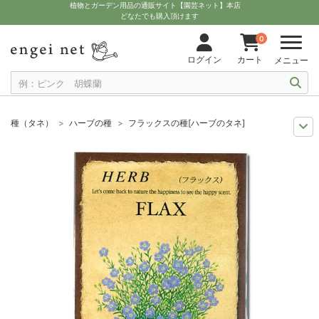
植物とガーデン用品の通販サイト【園芸ネット】本店
どなたでも購入頂けます
0
ログイン
カート
メニュー
種（タネ）
ハーブの種
フラックスの種[ハーブのタネ]
まき時から探そう
野菜・ハーブの種 10月
フラックスの種[ハーブのタネ
まき時から探そう
野菜・ハーブの種 9月
フラックスの種[ハーブのタネ]