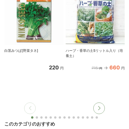
白茎みつば[野菜タネ]
ハーブ・香草の土5リットル入り（培
養土）
入
220
660
715
円
円
円
このカテゴリのおすすめ