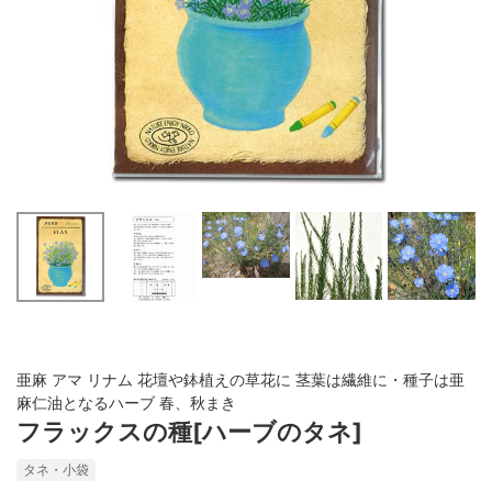
亜麻 アマ リナム 花壇や鉢植えの草花に 茎葉は繊維に・種子は亜
麻仁油となるハーブ 春、秋まき
フラックスの種[ハーブのタネ]
タネ・小袋