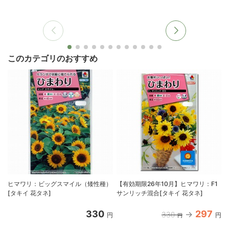
このカテゴリのおすすめ
ヒマワリ：ビッグスマイル（矮性種）
【有効期限26年10月】ヒマワリ：F1
[タキイ 花タネ]
サンリッチ混合[タキイ 花タネ]
330
297
330
円
円
円