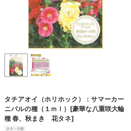
タチアオイ（ホリホック）：サマーカー
ニバルの種（１ｍｌ）[豪華な八重咲大輪
種 春、秋まき 花タネ]
タネ・小袋