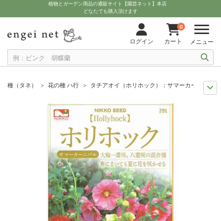
植物とガーデン用品の通販サイト【園芸ネット】本店
どなたでも購入頂けます
0
ログイン
カート
メニュー
種（タネ）
花の種 ハ行
タチアオイ（ホリホック）：サマーカーニバルの種
まき時から探そう
草花の種 10月
タチアオイ（ホリホック）：サマーカ
まき時から探そう
草花の種 11月
タチアオイ（ホリホック）：サマーカー
まき時から探そう
草花の種 8月
タチアオイ（ホリホック）：サマーカー