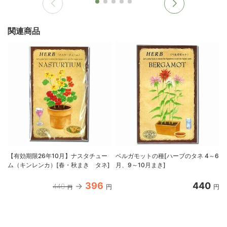
関連商品
【有効期限26年10月】ナスタチュー
ベルガモットの種[ハーブのタネ 4～6
ム（キンレンカ）[春・秋まき タネ]
月、9～10月まき]
396
440
440
円
円
円