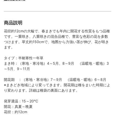
商品説明
花径約12cmの大輪で、春まきでも年内に開花する性質をもつ品種
です。一重咲き、八重咲きの混合品種で、豊富な色彩の花を多数
つけます。草丈約150cmで、地際から力強い茎が伸び、花が咲き
ます。
タイプ：半耐寒性一年草
まき時：（寒地・寒冷地）4～5月、8～9月 （温暖地・暖地）3
～5月、9～11月
開花期 ：（寒地・寒冷地）7～9月 （温暖地・暖地）6～8月
※まきどき地域により変ってきます。開花期は種をまいた時期によ
り変わります。詳細は種袋の裏面にあります。
発芽適温：15～20℃
開花：真夏～晩夏
花径：約12cm