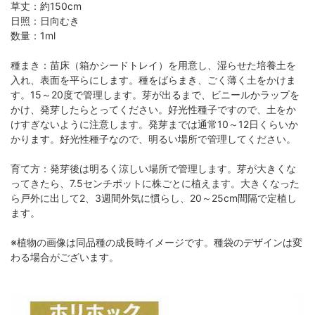
草丈：約150cm
日照：日向むき
数量：1ml
種まき：苗床（箱かシードトレイ）を用意し、湿らせた培養土を
入れ、表面を平らにします。種をばらまき、ごく薄く土をかけま
す。15～20度で管理します。芽が出るまで、ビニールかラップを
かけ、発芽したらとってください。好光性種子ですので、土をか
けすぎないように注意します。発芽までは通常10～12日くらいか
かります。好光性種子なので、明るい場所で管理してください。
育て方：発芽後は明るく涼しい場所で管理します。芽が大きくな
ってきたら、7.5センチポットに株ごとに植えます。大きくなった
ら戸外に出して2、3週間外気に慣らし、20～25cm間隔で定植し
ます。
※植物の画像は同品種の成長時イメージです。種袋のデザインは変
わる場合がございます。