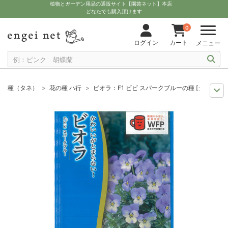
植物とガーデン用品の通販サイト【園芸ネット】本店
どなたでも購入頂けます
0
ログイン
カート
メニュー
種（タネ）
花の種 ハ行
ビオラ：F1 ビビ スパークブルーの種 [タキイ 花
まき時から探そう
草花の種 8月
ビオラ：F1 ビビ スパークブルーの種 [
まき時から探そう
草花の種 9月
ビオラ：F1 ビビ スパークブルーの種 [