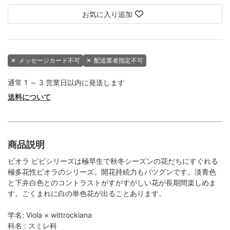
お気に入り追加
✕
メッセージカード不可
✕
配送業者指定不可
通常 1 ～ 3 営業日以内に発送します
送料について
商品説明
ビオラ ビビシリーズは極早生で秋冬シーズンの花だちにすぐれる
極多花性ビオラのシリーズ。開花持続力もバツグンです。淡青色
と下弁白色とのコントラストがすがすがしい花が長期間楽しめま
す。ごくまれに白の単色花が出ることあります。
学名: Viola × wittrockiana
科名 : スミレ科