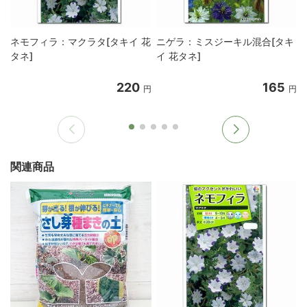
ネモフィラ：マクラタ[タキイ 花
ニゲラ：ミスジーキル混合[タキ
タネ]
イ 花タネ]
220
165
円
円
関連商品