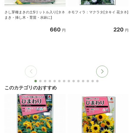
さし芽種まきの土5リットル入り[タネ
ネモフィラ：マクラタ[タキイ 花タネ]
まき・挿し木・育苗・水鉢に]
660
220
円
円
このカテゴリのおすすめ