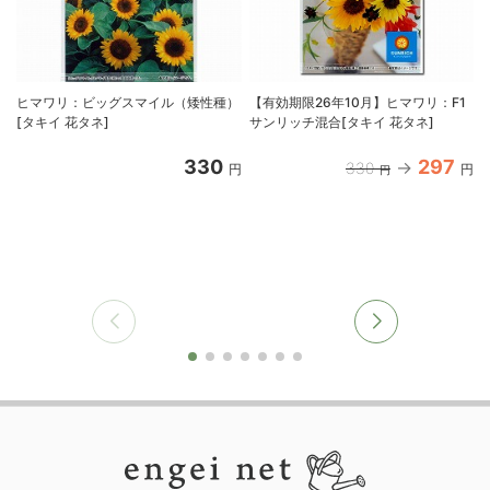
ヒマワリ：ビッグスマイル（矮性種）
【有効期限26年10月】ヒマワリ：F1
[タキイ 花タネ]
サンリッチ混合[タキイ 花タネ]
330
297
330
円
円
円