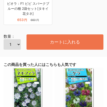
ビオラ：F1 ビビ スパークブ
ルーの種 2袋セット[タキイ
花タネ]
653
円
660
円
数量：
カートに入れる
この商品を買った人にはこちらも人気です