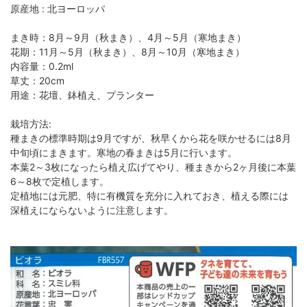
原産地 : 北ヨーロッパ
まき時：8月～9月（秋まき）、4月～5月（寒地まき）
花期：11月～5月（秋まき）、8月～10月（寒地まき）
内容量：0.2ml
草丈：20cm
用途：花壇、鉢植え、プランター
栽培方法:
種まきの標準時期は9月ですが、秋早くから花を咲かせるには8月
中旬頃にまきます。寒地の春まきは5月に行います。
本葉2～3枚になったら植え広げてやり、種まきから2ヶ月後に本葉
6～8枚で定植します。
定植地には元肥、特に有機質を充分に入れておき、植える際には
深植えにならないように注意します。