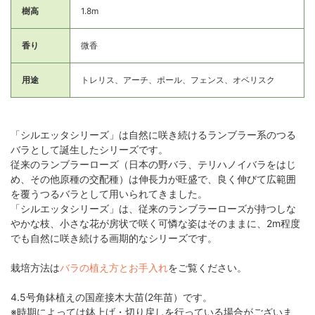
樹高
1.8m
香り
微香
用途
トレリス、アーチ、ポール、フェンス、オベリスク
「シルエッタシリーズ」は自然に咲き続けるランブラー系のつる
バラとして誕生したシリーズです。
従来のランブラーローズ（日本の野バラ、テリハノイバラをはじ
め、その他原種の交配種）は伸長力が旺盛で、良く伸びて広範囲
を覆うつるバラとして用いられてきました。
「シルエッタシリーズ」は、従来のランブラーローズが持つしな
やかな枝、小さな花が房状で咲く可憐な姿はそのままに、2m程度
でも自然に咲き続ける画期的なシリーズです。
栽培方法は
バラの植え方とお手入れ
をご覧ください。
4.5号角鉢植えの国産接木大苗(2年苗）です。
※時期によっては鉢上げ・切り戻しを行っている場合がございま