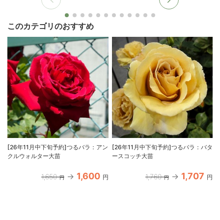
このカテゴリのおすすめ
[26年11月中下旬予約]つるバラ：アン
[26年11月中下旬予約]つるバラ：バタ
クルウォルター大苗
ースコッチ大苗
1,600
1,707
1,650
1,760
円
円
円
円