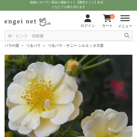
植物とガーデン用品の通販サイト【園芸ネット】本店
どなたでも購入頂けます
0
ログイン
カート
メニュー
バラの苗
つるバラ
つるバラ：サニー シルエッタ大苗