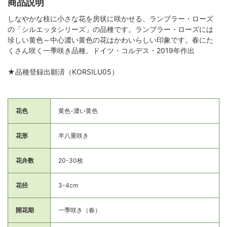
商品説明
しなやかな枝に小さな花を房状に咲かせる、ランブラー・ローズ
の「シルエッタシリーズ」の品種です。ランブラー・ローズには
珍しい黄色～中心濃い黄色の花はかわいらしい印象です。春にた
くさん咲く一季咲き品種。ドイツ・コルデス・2019年作出
★品種登録出願済（KORSILU05）
花色
黄色-濃い黄色
花形
半八重咲き
花弁数
20-30枚
花径
3-4cm
開花期
一季咲き（春）