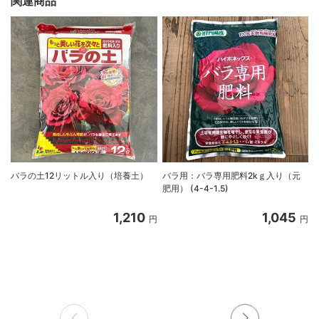
関連商品
バラの土12リットル入り（培養土）
バラ用：バラ専用肥料2kｇ入り（元
肥用） (4-4-1.5)
1,210
1,045
円
円