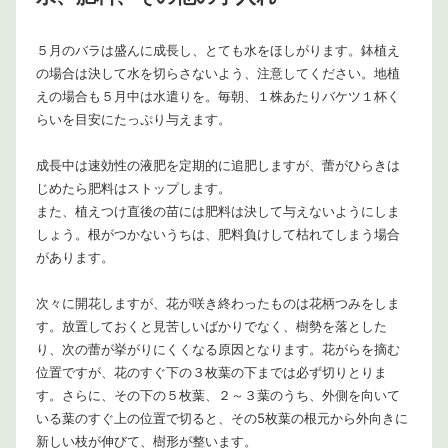
５月のバラは盛んに成長し、とても水をほしがります。鉢植え
の場合は決して水を切らさないよう、注意してください。地植
えの場合も５月中は水遣りを。毎朝、１株あたりバケツ１杯く
らいを目安にたっぷり与えます。
成長中は速効性の液肥を定期的に追肥しますが、蕾がひらきは
じめたら肥料はストップします。
また、植えつけ直後の苗には肥料は決して与えないようにしま
しょう。根がつかないうちは、肥料負けして枯れてしまう場合
があります。
次々に開花しますが、花が咲き終わったものは花柄つみをしま
す。放置しておくと見苦しいばかりでなく、樹勢を落とした
り、次の蕾が挙がりにくくなる原因となります。花がらを摘む
位置ですが、花のすぐ下の３枚葉の下までは必ず切りとりま
す。さらに、その下の５枚葉、２～３葉のうち、外側を向いて
いる葉のすぐ上の位置で切ると、その5枚葉の根元から外向きに
新しい枝が伸びて、樹形が整います。