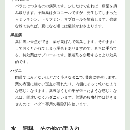
バラにはつきものの病気です。少しだけであれば、病葉を摘
み取ります。予防薬はダコニールですが、発生してしまった
らミラネシン、トリフミン、サプロールを散布します。強健
な株であれば、夏になる頃には症状がおさまります。
黒星病
葉に黒い斑点ができ、葉が黄ばんで落葉します。そのままに
しておくとかれてしまう場合もありますので、直ちに手当て
を。特効薬はサプロールです。展着剤を併用するとより効果
的です。
ハダニ
肉眼ではみえないほどごく小さなダニで､葉裏に寄生します。
葉の表面に細かい斑点が現れたり、内側にそって乾いたよう
な感じになります。葉裏はくもの巣が張ったような感じにな
れば、間違いなくハダニがいます。普通の殺虫剤では効きま
せんので、ハダニ専用の駆除剤を使います。
水、肥料、その他の手入れ