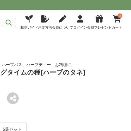
0
栽培ガイド
注文方法
会員について
ログイン
会員プレゼント
カート
、ハーブバス、ハーブティー、お料理に
グタイムの種[ハーブのタネ]
 5袋セット