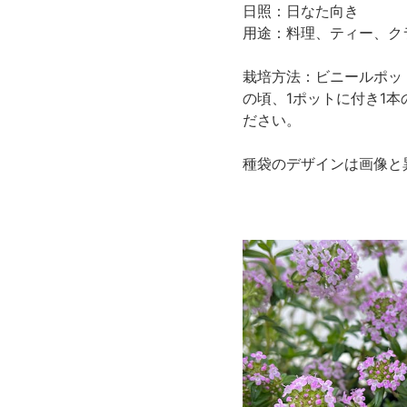
日照：日なた向き
用途：料理、ティー、ク
栽培方法：ビニールポッ
の頃、1ポットに付き1本
ださい。
種袋のデザインは画像と