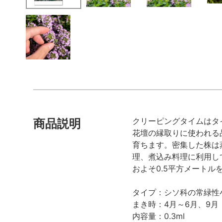
クリーピングタイムはタ
商品説明
花壇の縁取りに使われる
育ちます。密集した株は
理、煮込み料理に利用し
およそ0.5平方メートル
タイプ：シソ科の常緑性
まき時：4月～6月、9月
内容量：0.3ml