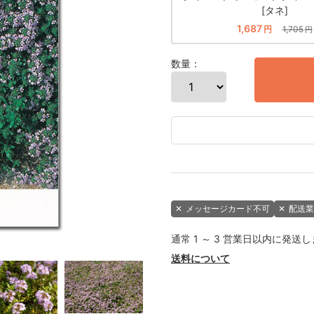
[タネ]
1,687
円
1,705
円
数量：
✕
メッセージカード不可
✕
配送業
通常 1 ～ 3 営業日以内に発送
送料について