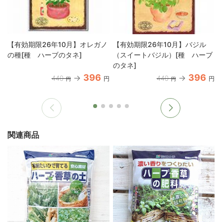
【有効期限26年10月】オレガノ
【有効期限26年10月】バジル
の種[種 ハーブのタネ]
（スイートバジル）[種 ハーブ
のタネ]
396
396
440
440
円
円
円
円
関連商品