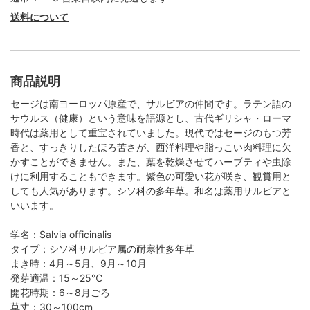
送料について
商品説明
セージは南ヨーロッパ原産で、サルビアの仲間です。ラテン語の
サウルス（健康）という意味を語源とし、古代ギリシャ・ローマ
時代は薬用として重宝されていました。現代ではセージのもつ芳
香と、すっきりしたほろ苦さが、西洋料理や脂っこい肉料理に欠
かすことができません。また、葉を乾燥させてハーブティや虫除
けに利用することもできます。紫色の可愛い花が咲き、観賞用と
しても人気があります。シソ科の多年草。和名は薬用サルビアと
いいます。
学名：Salvia officinalis
タイプ；シソ科サルビア属の耐寒性多年草
まき時：4月～5月、9月～10月
発芽適温：15～25℃
開花時期：6～8月ごろ
草丈：30～100cm