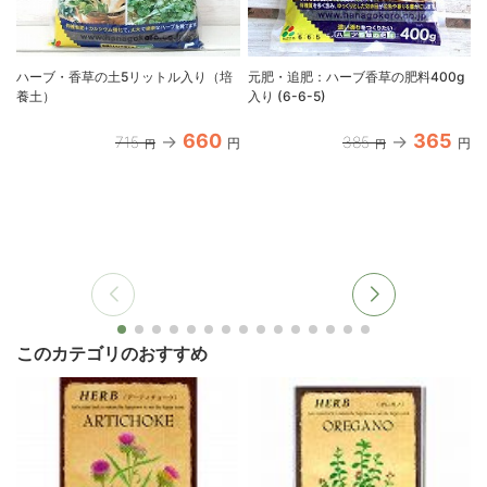
ハーブ・香草の土5リットル入り（培
元肥・追肥：ハーブ香草の肥料400g
養土）
入り (6-6-5)
660
365
715
385
円
円
円
円
このカテゴリのおすすめ