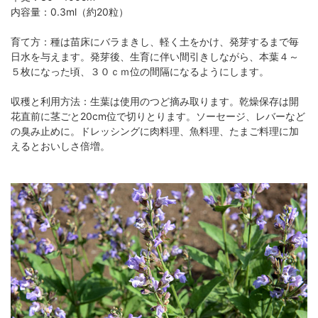
内容量：0.3ml（約20粒）
育て方：種は苗床にバラまきし、軽く土をかけ、発芽するまで毎
日水を与えます。発芽後、生育に伴い間引きしながら、本葉４～
５枚になった頃、３０ｃｍ位の間隔になるようにします。
収穫と利用方法：生葉は使用のつど摘み取ります。乾燥保存は開
花直前に茎ごと20cm位で切りとります。ソーセージ、レバーなど
の臭み止めに。ドレッシングに肉料理、魚料理、たまご料理に加
えるとおいしさ倍増。