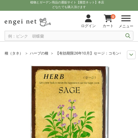
植物とガーデン用品の通販サイト【園芸ネット】本店
どなたでも購入頂けます
0
ログイン
カート
メニュー
種（タネ）
ハーブの種
【有効期限26年10月】セージ：コモンセージの種
セール
種子
【有効期限26年10月】セージ：コモンセージの種[種 ハーブ
まき時から探そう
野菜・ハーブの種 10月
【有効期限26年10月】セー
まき時から探そう
野菜・ハーブの種 9月
【有効期限26年10月】セージ