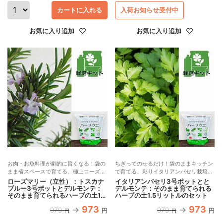
カートに入れる
入荷お知らせ受付中
お気に入り追加
お気に入り追加
お肉・お魚料理が劇的に旨くなる！袋の
ちぎってのせるだけ！袋のままキッチン
まま省スペースで育てる、極上ローズマ
で育てる、彩りイタリアンパセリ栽培セ
リー栽培セット
ット
ローズマリー（立性）：トスカナ
イタリアンパセリ3号ポットとと
ブルー3号ポットとデルモンテ：
デルモンテ：そのまま育てられる
そのまま育てられるハーブの土1.5
ハーブの土1.5リットルのセット
リットルのセット
973
973
979
979
円
円
円
円