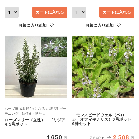
カートに入れる
カートに入れる
お気に入り追加
お気に入り追加
ハーブ苗 成長時2mになる大型品種 ガー
デニング・鉢植え・料理に
コモンスピードウェル（ベロニ
カ オフィキナリス）3号ポット
ローズマリー（立性）：ゴリジア
6株セット
4.5号ポット
1,650
2,508
2,640
円
円
円