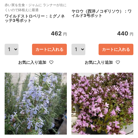
赤い実を生食・ジャムに ランナーが出に
くいので鉢植えに最適
ヤロウ（西洋ノコギリソウ）：ワ
イルド3号ポット
ワイルドストロベリー：ミグノネ
ッテ3号ポット
462
440
円
円
カートに入れる
カートに入れる
お気に入り追加
お気に入り追加