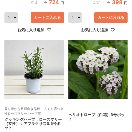
724
398
814
407
円
円
円
円
カートに入れる
カートに入れる
お気に入り追加
お気に入り追加
香り豊かな料理向き品種 こんもり育つ立
性ローズマリー ハーブ苗
ヘリオトロープ（白花）3号ポッ
ト
クッキングハーブ：ローズマリー
（立性）：アブラクサス3.5号ポ
ット