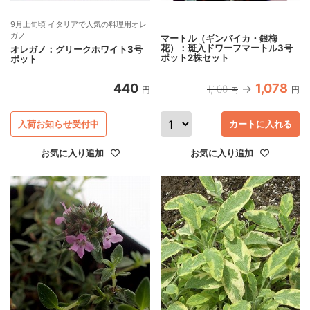
9月上旬頃 イタリアで人気の料理用オレ
ガノ
マートル（ギンバイカ・銀梅
花）：斑入ドワーフマートル3号
オレガノ：グリークホワイト3号
ポット2株セット
ポット
440
1,078
1,100
円
円
円
入荷お知らせ受付中
カートに入れる
お気に入り追加
お気に入り追加