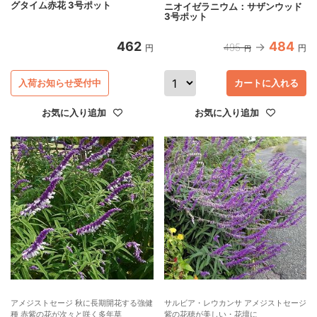
グタイム赤花 3号ポット
ニオイゼラニウム：サザンウッド
3号ポット
462
484
495
円
円
円
入荷お知らせ受付中
カートに入れる
お気に入り追加
お気に入り追加
アメジストセージ 秋に長期開花する強健
サルビア・レウカンサ アメジストセージ
種 赤紫の花が次々と咲く多年草
紫の花穂が美しい・花壇に