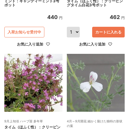
ミント：キャンディーミント3号
タイム（ほふく性）：クリーピン
ポット
グタイム白花3号ポット
440
462
円
円
入荷お知らせ受付中
カートに入れる
お気に入り追加
お気に入り追加
9月上旬頃 ハーブ苗 多年草
4月～9月開花 細かく裂けた独特の形状
の葉
タイム（ほふく性）：クリーピン