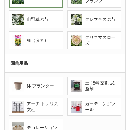
プランツ
山野草の苗
クレマチスの苗
クリスマスロー
種（タネ）
ズ
園芸用品
土 肥料 薬剤 忌
鉢 プランター
避剤
アーチ トレリス
ガーデニングツ
支柱
ール
デコレーション