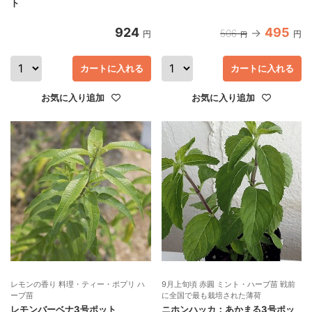
ト
924
495
506
円
円
円
カートに入れる
カートに入れる
お気に入り追加
お気に入り追加
レモンの香り 料理・ティー・ポプリ ハ
9月上旬頃 赤圓 ミント・ハーブ苗 戦前
ーブ苗
に全国で最も栽培された薄荷
レモンバーベナ3号ポット
ニホンハッカ：あかまる3号ポッ