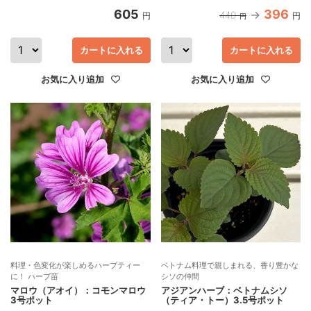
605
396
440
円
円
円
カートに入れる
カートに入れる
お気に入り追加
お気に入り追加
料理・色変化が楽しめるハーブティー
ベトナム料理で親しまれる、香り豊かな
に！ ハーブ苗
シソの仲間
マロウ（アオイ）：コモンマロウ
アジアンハーブ：ベトナムシソ
3号ポット
（ティア・トー）3.5号ポット