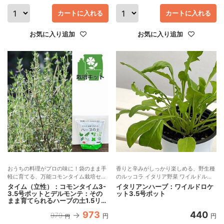
カートに入れる
カートに入れる
お気に入り追加
お気に入り追加
おうちの料理がプロの味に！袋のまま手
香りと辛みがしっかり楽しめる、野生種
軽に育てる、万能コモンタイム栽培セッ
のルッコラ イタリア野菜 ワイルドルッ
ト
コラ
タイム（立性）：コモンタイム3-
イタリアンハーブ：ワイルドロケ
3.5号ポットとデルモンテ：その
ット3.5号ポット
まま育てられるハーブの土1.5リッ
トルのセット
973
440
979
円
円
円