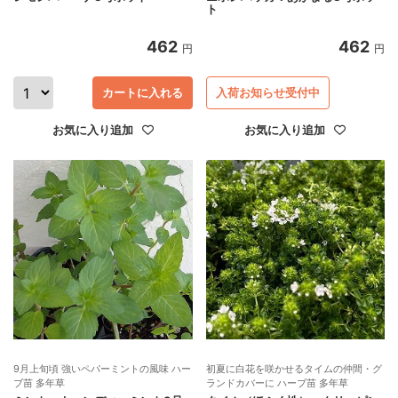
ト
462
462
円
円
カートに入れる
入荷お知らせ受付中
お気に入り追加
お気に入り追加
9月上旬頃 強いペパーミントの風味 ハー
初夏に白花を咲かせるタイムの仲間・グ
ブ苗 多年草
ランドカバーに ハーブ苗 多年草