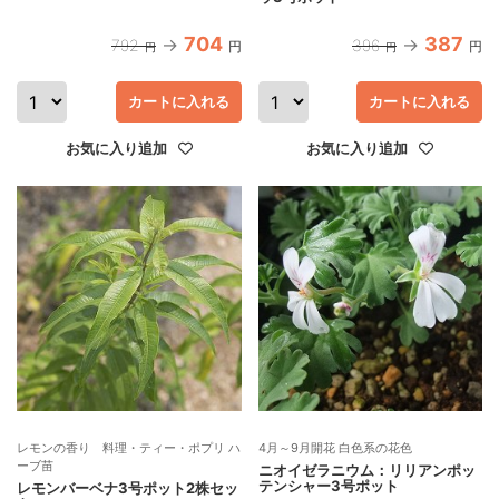
704
387
792
396
円
円
円
円
カートに入れる
カートに入れる
お気に入り追加
お気に入り追加
レモンの香り 料理・ティー・ポプリ ハ
4月～9月開花 白色系の花色
ーブ苗
ニオイゼラニウム：リリアンポッ
テンシャー3号ポット
レモンバーベナ3号ポット2株セッ