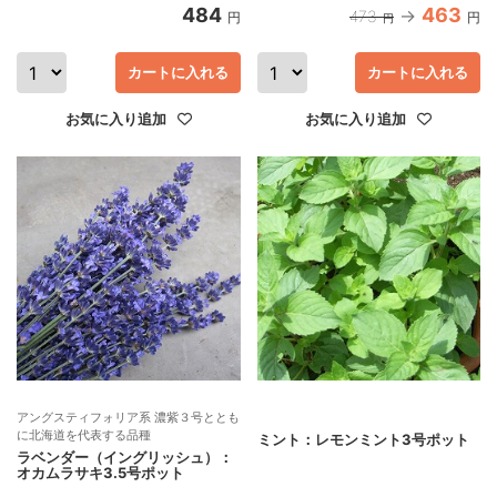
484
463
473
円
円
円
カートに入れる
カートに入れる
お気に入り追加
お気に入り追加
アングスティフォリア系 濃紫３号ととも
に北海道を代表する品種
ミント：レモンミント3号ポット
ラベンダー（イングリッシュ）：
オカムラサキ3.5号ポット