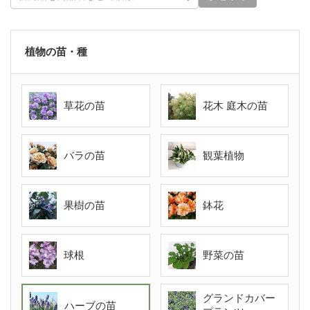
植物の苗・種
草花の苗
花木 庭木の苗
バラの苗
観葉植物
果樹の苗
鉢花
球根
野菜の苗
グランドカバー
ハーブの苗