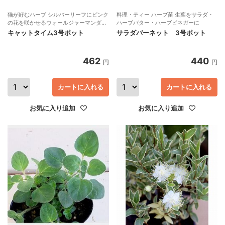
猫が好むハーブ シルバーリーフにピンク
料理・ティー ハーブ苗 生葉をサラダ・
の花を咲かせるウォールジャーマンダー
ハーブバター・ハーブビネガーに
の仲間
キャットタイム3号ポット
サラダバーネット 3号ポット
462
440
円
円
カートに入れる
カートに入れる
お気に入り追加
お気に入り追加