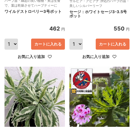
ハーブ苗・縁起の良い植物・実は生食
サルビア・アピアナ 浄化のハーブの苗・
で、葉は乾燥させてハーブティーに
美しいシルバーリーフ
ワイルドストロベリー3号ポット
セージ：ホワイトセージ3-3.5号
ポット
462
550
円
円
カートに入れる
カートに入れる
お気に入り追加
お気に入り追加