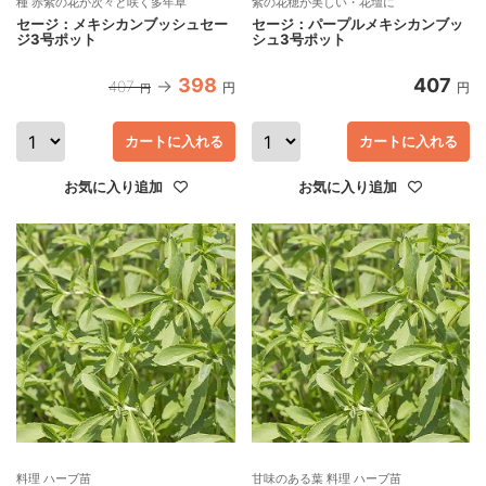
種 赤紫の花が次々と咲く多年草
紫の花穂が美しい・花壇に
セージ：メキシカンブッシュセー
セージ：パープルメキシカンブッ
ジ3号ポット
シュ3号ポット
398
407
407
円
円
円
カートに入れる
カートに入れる
お気に入り追加
お気に入り追加
料理 ハーブ苗
甘味のある葉 料理 ハーブ苗