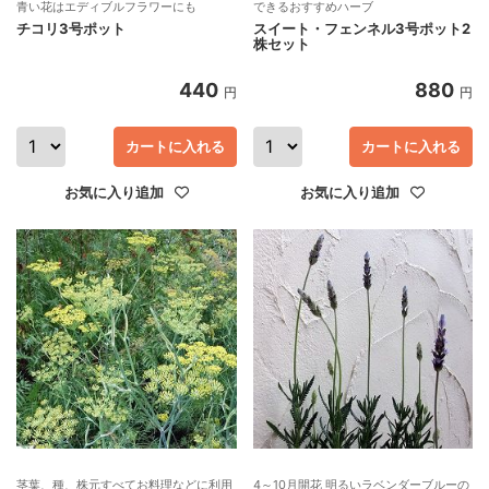
青い花はエディブルフラワーにも
できるおすすめハーブ
チコリ3号ポット
スイート・フェンネル3号ポット2
株セット
440
880
円
円
カートに入れる
カートに入れる
お気に入り追加
お気に入り追加
茎葉、種、株元すべてお料理などに利用
4～10月開花 明るいラベンダーブルーの