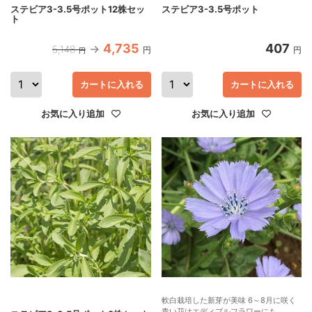
ステビア3-3.5号ポット12株セッ
ステビア3-3.5号ポット
ト
4,735
407
5,148
円
円
円
カートに入れる
カートに入れる
お気に入り追加
お気に入り追加
軟白栽培した新芽が美味 6～8月に咲く
青い花はエディブルフラワーにも