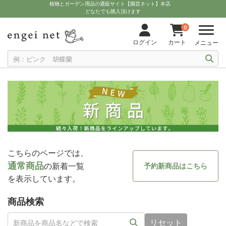
植物とガーデン用品の通販サイト【園芸ネット】本店
どなたでも購入頂けます
0
ログイン
カート
メニュー
こちらのページでは、
通常商品
の新着一覧
予約新商品はこちら
を表示しています。
商品検索
リセット