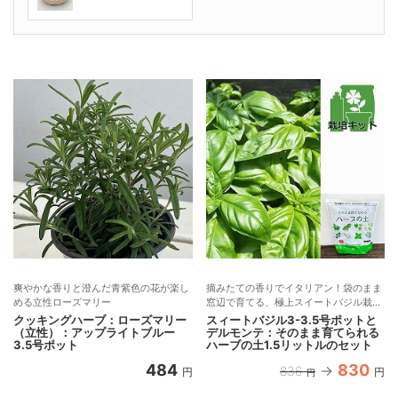
爽やかな香りと澄んだ青紫色の花が楽し
摘みたての香りでイタリアン！袋のまま
める立性ローズマリー
窓辺で育てる、極上スイートバジル栽培
セット
クッキングハーブ：ローズマリー
スィートバジル3-3.5号ポットと
（立性）：アップライトブルー
デルモンテ：そのまま育てられる
3.5号ポット
ハーブの土1.5リットルのセット
484
830
836
円
円
円