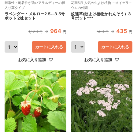
耐寒性・耐暑性が強いアラルディーの斑
花期5月 人気の虫よけ植物 ニオイゼラニ
入り葉タイプ
ウムの仲間
ラベンダー：メルロー2.5～3.5号
蚊連草(蚊よけ植物かれんそう）3
ポット 2株セット
号ポット***
964
435
1,120
550
円
円
円
円
カートに入れる
カートに入れる
お気に入り追加
お気に入り追加