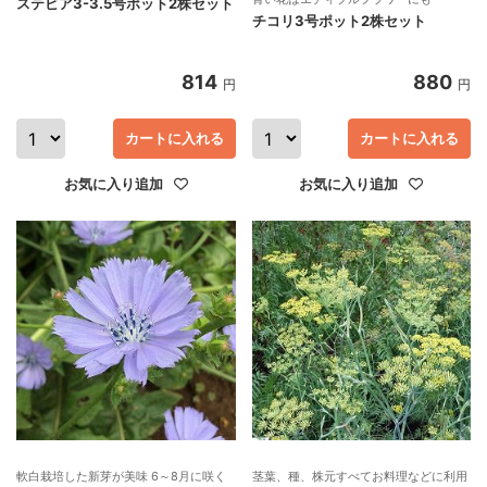
ステビア3-3.5号ポット2株セット
チコリ3号ポット2株セット
814
880
円
円
カートに入れる
カートに入れる
お気に入り追加
お気に入り追加
軟白栽培した新芽が美味 6～8月に咲く
茎葉、種、株元すべてお料理などに利用