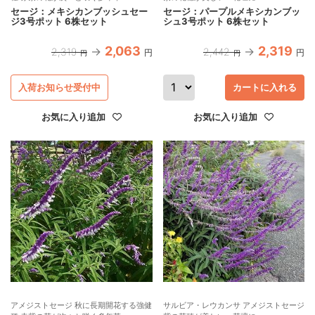
セージ：メキシカンブッシュセー
セージ：パープルメキシカンブッ
ジ3号ポット 6株セット
シュ3号ポット 6株セット
2,063
2,319
2,319
2,442
円
円
円
円
入荷お知らせ受付中
カートに入れる
お気に入り追加
お気に入り追加
アメジストセージ 秋に長期開花する強健
サルビア・レウカンサ アメジストセージ