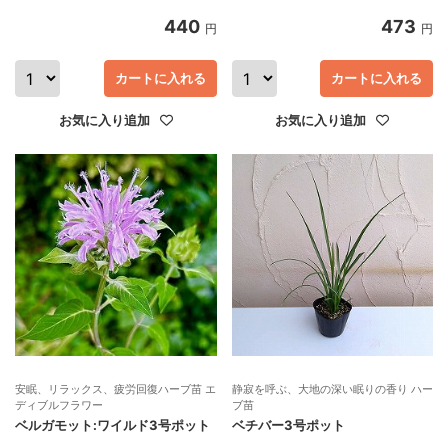
440
473
円
円
カートに入れる
カートに入れる
お気に入り追加
お気に入り追加
安眠、リラックス、疲労回復ハーブ苗 エ
静寂を呼ぶ、大地の深い眠りの香り ハー
ディブルフラワー
ブ苗
ベルガモット:ワイルド3号ポット
ベチバー3号ポット