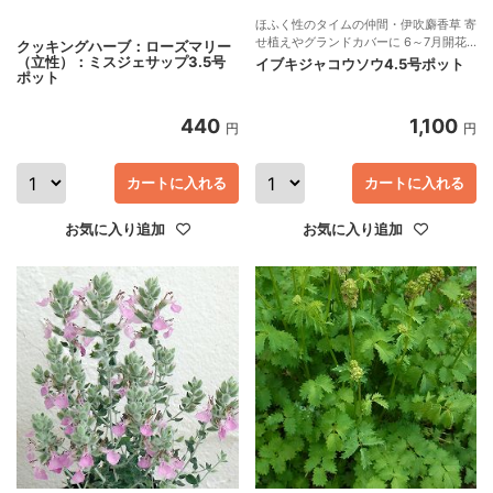
ほふく性のタイムの仲間・伊吹麝香草 寄
せ植えやグランドカバーに 6～7月開花
クッキングハーブ：ローズマリー
多年草 和ハーブ
（立性）：ミスジェサップ3.5号
イブキジャコウソウ4.5号ポット
ポット
440
1,100
円
円
カートに入れる
カートに入れる
お気に入り追加
お気に入り追加