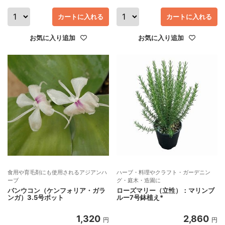
カートに入れる
カートに入れる
お気に入り追加
お気に入り追加
食用や育毛剤にも使用されるアジアンハ
ハーブ・料理やクラフト・ガーデニン
ーブ
グ・庭木・造園に
バンウコン（ケンフォリア・ガラ
ローズマリー（立性）：マリンブ
ンガ）3.5号ポット
ルー7号鉢植え*
1,320
2,860
円
円