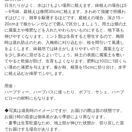
日当たりがよく、水はけもよい場所に植えます。鉢植えの場合は5
～6号鉢、庭植えは株間30cmに植えます。きわめて強健で所構わ
ずはびこり、雑草を駆逐するほどです。庭植えの場合、深さ15～
20cmまで板かレンガなどで囲んで区分しましょう。用土は畑の土
に腐葉土や堆肥などを入れたやわらかいものにすると、地下茎も
伸びやすくなります。ミント類は生長すると密生するので、梅雨
時は蒸れ防止のため、入梅前に刈り込むか、枝を間引いて風通し
をよくします。鉢栽培では鉢土がしまりやすいので、腐葉土など
を少し多めに混ぜるとよいでしょう。鉢土の表面に腐葉土を敷い
てやると乾燥が防げ、生育もよくなります。肥料は10日に1回くら
い薄めた液肥を与えます。春か秋、根茎を15cmに切り分け、水平
に植え込むか挿芽でふやします。
用途：
ハーブティー、ハーブバスに使ったり、ポプリ、サシェ、ハーブ
ピローの材料にもなります。
◆写真は成長時のイメージですが、お届けの際は苗の状態です。
お届け時の苗姿は個体差があり季節により異なります。
・夏季は生育旺盛なため、地上部が伸びた状態か、切り戻した苗
でお届けする場合があります。