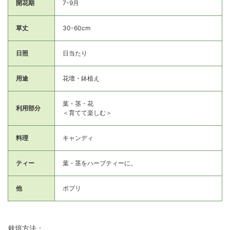
開花期
7-9月
草丈
30-60cm
日照
日当たり
用途
花壇・鉢植え
葉・茎・花
利用部分
＜育てて楽しむ＞
料理
キャンディ
ティー
葉・茎をハーブティーに。
他
ポプリ
栽培方法：