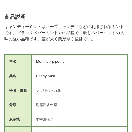
商品説明
キャンディーミントはハーブキャンディなどに利用されるミント
です。ブラックペパーミント系の品種で、最もペパーミントの風
味の強い品種です。茎が太く葉が厚く強健です。
学名
Mentha x piperita
英名
Candy Mint
科名・属名
シソ科ハッカ属
分類
耐寒性多年草
原産地
地中海沿岸