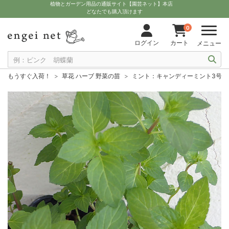
植物とガーデン用品の通販サイト【園芸ネット】本店
どなたでも購入頂けます
0
ログイン
カート
メニュー
もうすぐ入荷！
草花 ハーブ 野菜の苗
ミント：キャンディーミント3号ポ