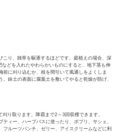
はびこり、雑草を駆逐するほどです。庭植えの場合、深
堆肥などを入れたやわらかいものにすると、地下茎も伸
梅前に刈り込むか、枝を間引いて風通しをよくしま
う。鉢土の表面に腐葉土を敷いてやると乾燥が防げ、
て刈り取ります。降霜まで2～3回収穫できます。
ブティー、ハーブバスに使ったり、ポプリ、サシェ、
、フルーツパンチ、ゼリー、アイスクリームなどに利