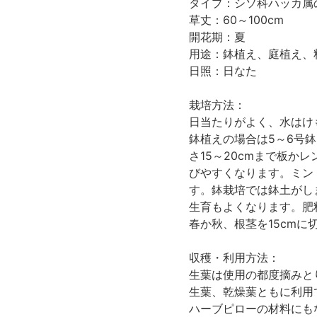
タイプ：シソ科ハッカ属
草丈：60～100cm
開花期：夏
用途：鉢植え、庭植え、
日照：日なた
栽培方法：
日当たりがよく、水はけ
鉢植えの場合は5～6号
さ15～20cmまで板
びやすくなります。ミン
す。鉢栽培では鉢土がし
生育もよくなります。肥
春か秋、根茎を15cm
収穫・利用方法：
生葉は使用の都度摘みと
生葉、乾燥葉ともに利用
ハーブピローの材料にも