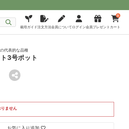
0
栽培ガイド
注文方法
会員について
ログイン
会員プレゼント
カート
トの代表的な品種
ト3号ポット
おりません
お気に入り追加