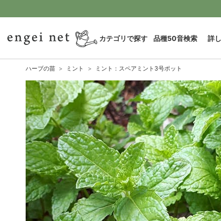
カテゴリで探す
品種50音検索
詳
ハーブの苗
ミント
ミント：スペアミント3号ポット