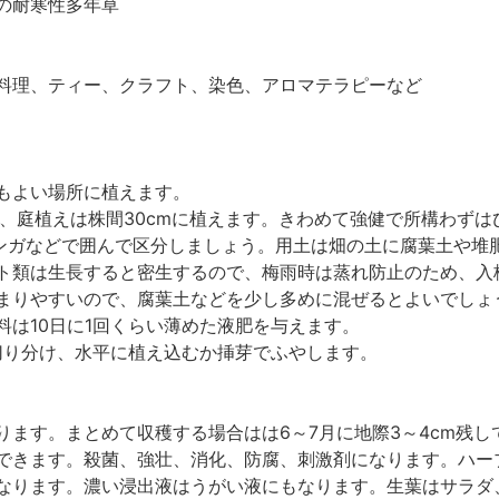
の耐寒性多年草
料理、ティー、クラフト、染色、アロマテラピーなど
もよい場所に植えます。
鉢、庭植えは株間30cmに植えます。きわめて強健で所構わず
かレンガなどで囲んで区分しましょう。用土は畑の土に腐葉土や
ト類は生長すると密生するので、梅雨時は蒸れ防止のため、入
まりやすいので、腐葉土などを少し多めに混ぜるとよいでしょ
料は10日に1回くらい薄めた液肥を与えます。
に切り分け、水平に植え込むか挿芽でふやします。
ります。まとめて収穫する場合はは6～7月に地際3～4cm残し
できます。殺菌、強壮、消化、防腐、刺激剤になります。ハー
なります。濃い浸出液はうがい液にもなります。生葉はサラダ