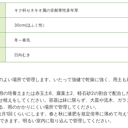
キク科セネキオ属の非耐寒性多年草
30cm(ほふく性）
冬～春先
日向むき
のよい場所で管理します。いたって強健で乾燥に強く、用土も
用の培養土または赤玉土6、腐葉土2、軽石砂2の割合で配合し
せ植えをしてください。容器は鉢に限らず、大皿や流木、ガラ
る、雨のかかりにくい場所で管理してください。
は月1回くらいにします。春と秋に液肥を規定倍率に薄めて与え
しできます。明るい室内に取り込んで管理してください。