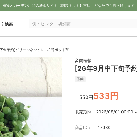
植物とガーデン用品の通販サイト【園芸ネット】本店
どなたでも購入頂けます
しく検索
月中下旬予約]グリーンネックレス3号ポット苗
多肉植物
[26年9月中下旬予
予約
533円
550円
販売期間：2026/08/01 00:00 ～ 
商品ID：
17930