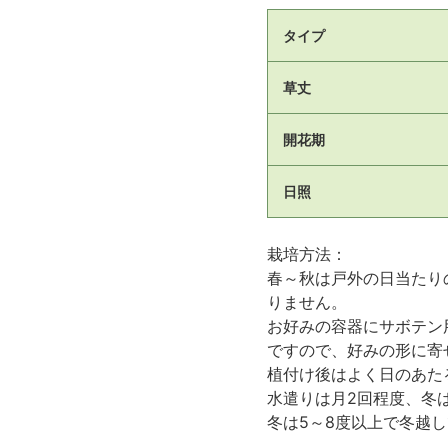
タイプ
草丈
開花期
日照
栽培方法：
春～秋は戸外の日当たり
りません。
お好みの容器にサボテン
ですので、好みの形に寄
植付け後はよく日のあた
水遣りは月2回程度、冬
冬は5～8度以上で冬越