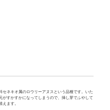
科セネキオ属のロウリーアヌスという品種です。いた
元がすかすかになってしまうので、挿し芽でふやして
殖えます。