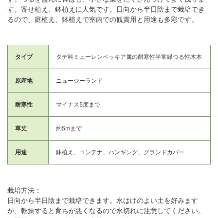
す。寄せ植え、鉢植えに人気です。日向から半日陰まで栽培でき
るので、庭植え、鉢植えで室内での観賞用と用途も多彩です。
タイプ
タデ科ミューレンベッキア属の耐寒性半常緑つる性木本
原産地
ニュージーランド
耐寒性
マイナス5度まで
草丈
約5mまで
用途
鉢植え、コンテナ、ハンギング、グランドカバー
栽培方法：
日向から半日陰まで栽培できます。水はけのよい土を好みます
が、乾燥すると育ちが悪くなるので水切れに注意してください。