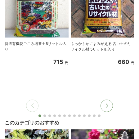
特選有機花ごころ培養土5リットル入
ふっかふかによみがえる 古い土のリ
り
サイクル材 5リットル入り
8
715
660
円
円
このカテゴリのおすすめ