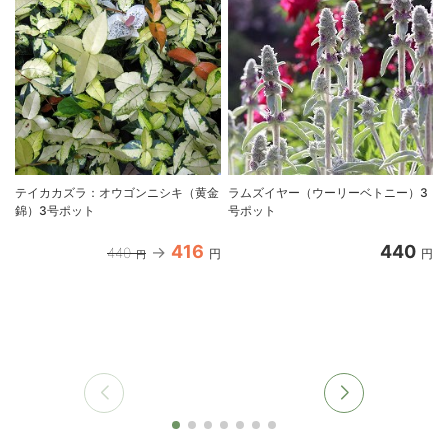
テイカカズラ：オウゴンニシキ（黄金
ラムズイヤー（ウーリーベトニー）3
錦）3号ポット
号ポット
416
440
440
円
円
円