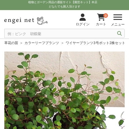
植物とガーデン用品の通販サイト【園芸ネット】本店
どなたでも購入頂けます
0
ログイン
カート
メニュー
草花の苗
カラーリーフプランツ
ワイヤープランツ3号ポット2株セット