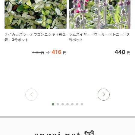
テイカカズラ：オウゴンニシキ（黄金
ラムズイヤー（ウーリーベトニー）3
錦）3号ポット
号ポット
416
440
440
円
円
円