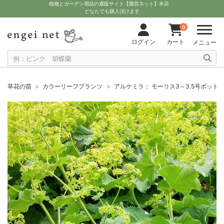
植物とガーデン用品の通販サイト【園芸ネット】本店
どなたでも購入頂けます
0
ログイン
カート
メニュー
草花の苗
カラーリーフプランツ
アルケミラ： モーリス3～3.5号ポット