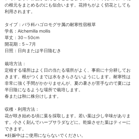
の根元をまとめるのにも似合います。花持ちがよく切花としても
利用されます。
タイプ：バラ科ハゴロモグサ属の耐寒性宿根草
学名：Alchemilla mollis
草丈：30～50cm
開花期：5～7月
日照：日向または半日陰むき
栽培方法：
定植する場所はよく日の当たる場所がよく、事前に十分耕してお
きます。根がつくまでは水をきらさないようにします。耐寒性は
非常に強く手間がかかりませんが、夏の暑さが苦手なので夏には
半日陰になるような場所で栽培します。
春または秋に株分けします。
収穫・利用方法：
花が咲き始める頃に葉を採取します。若い葉は少し辛味がありま
す。小さく刻んでハーブサラダなどに。乾燥させた葉はティーに
できます。
※妊娠中はご使用にならないでください。