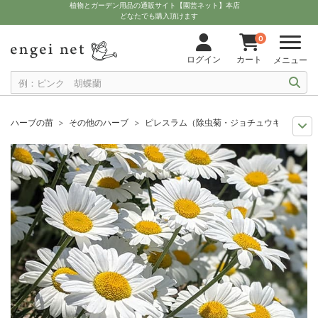
植物とガーデン用品の通販サイト【園芸ネット】本店
どなたでも購入頂けます
0
ログイン
カート
メニュー
ハーブの苗
その他のハーブ
ピレスラム（除虫菊・ジョチュウギク）：白
夏の園芸
虫よけグッズ
ピレスラム（除虫菊・ジョチュウギク）：白花3