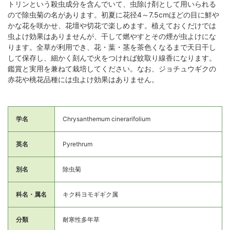
トリンという殺虫成分を含んでいて、虫除け剤として用いられる
ので除虫菊の名があります。初夏に花径4～7.5cmほどの目に鮮や
かな花を咲かせ、花壇や切花で楽しめます。植えておくだけでは
虫よけ効果はありませんが、干して燃やすとその煙が虫よけにな
ります。全草が利用でき、花・葉・茎を茶色くなるまで天日干し
して保存し、細かく刻んで火をつければ蚊取り線香になります。
鑑賞と実用を兼ねて栽培してください。なお、ジョチュウギクの
赤花や桃花品種には虫よけ効果はありません。
学名
Chrysanthemum cinerarifolium
英名
Pyrethrum
別名
除虫菊
科名・属名
キク科ヨモギギク属
分類
耐寒性多年草