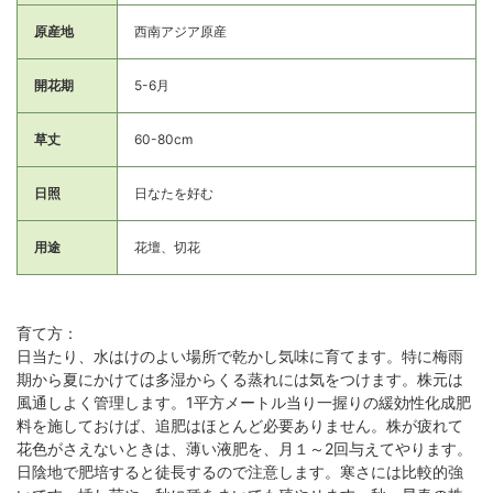
原産地
西南アジア原産
開花期
5-6月
草丈
60-80cm
日照
日なたを好む
用途
花壇、切花
育て方：
日当たり、水はけのよい場所で乾かし気味に育てます。特に梅雨
期から夏にかけては多湿からくる蒸れには気をつけます。株元は
風通しよく管理します。1平方メートル当り一握りの緩効性化成肥
料を施しておけば、追肥はほとんど必要ありません。株が疲れて
花色がさえないときは、薄い液肥を、月１～2回与えてやります。
日陰地で肥培すると徒長するので注意します。寒さには比較的強