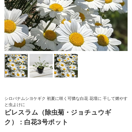
シロバナムシヨケギク 初夏に咲く可憐な白花 花壇に 干して燃やす
と虫よけに
ピレスラム（除虫菊・ジョチュウギ
ク）：白花3号ポット