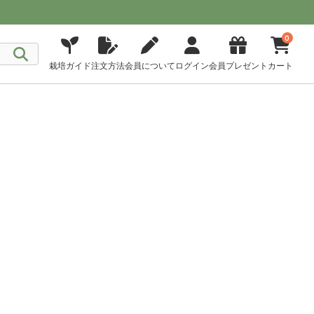
0
栽培ガイド
注文方法
会員について
ログイン
会員プレゼント
カート