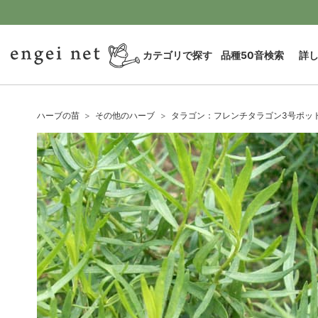
カテゴリで探す
品種50音検索
詳
ハーブの苗
その他のハーブ
タラゴン：フレンチタラゴン3号ポッ