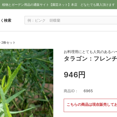
植物とガーデン用品の通販サイト【園芸ネット】本店
どなたでも購入頂けます
しく検索
ト2株セット
お料理用にとても人気のあるハ
タラゴン：フレンチ
946円
商品ID：
6965
こちらの商品は現在販売して