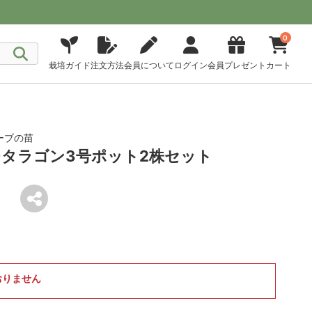
0
栽培ガイド
注文方法
会員について
ログイン
会員プレゼント
カート
ーブの苗
タラゴン3号ポット2株セット
おりません