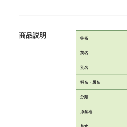
商品説明
学名
英名
別名
科名・属名
分類
原産地
草丈