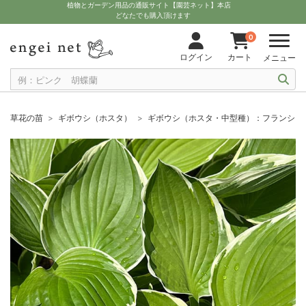
植物とガーデン用品の通販サイト【園芸ネット】本店
どなたでも購入頂けます
0
ログイン
カート
メニュー
草花の苗
ギボウシ（ホスタ）
ギボウシ（ホスタ・中型種）：フランシー4