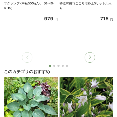
マグァンプK中粒500g入り（6-40-
特選有機花ごころ培養土5リットル入
6-15）
り
8
979
715
円
円
このカテゴリのおすすめ