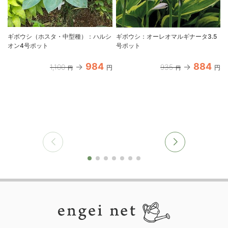
ギボウシ（ホスタ・中型種）：ハルシ
ギボウシ：オーレオマルギナータ3.5
オン4号ポット
号ポット
984
884
1,100
935
円
円
円
円