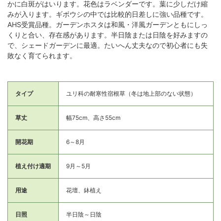
かに白斑がはいります。花色はラベンダーです。葉に少しだけ縮
みが入ります。ギボウシの中では比較的日差しに強い品種です。
AHS受賞品種。ガーデンホスタは和風・洋風ガーデンともにしっ
くりと合い、存在感があります。半日陰または日陰を好みますの
で、シェードガーデンに最適。たいへん丈夫なので初心者にも失
敗なく育てられます。
タイプ
ユリ科の耐寒性宿根草（冬は地上部のない状態）
草丈
幅75cm、高さ55cm
開花期
6～8月
植え付け適期
9月～5月
用途
花壇、鉢植え
日照
半日陰～日陰