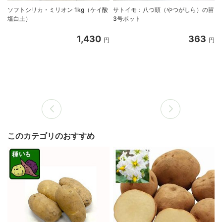
ソフトシリカ・ミリオン 1kg（ケイ酸
サトイモ：八つ頭（やつがしら）の苗
塩白土）
3号ポット
1,430
363
円
円
このカテゴリのおすすめ