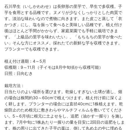
石川早生（いしかわわせ）は長卵形の里芋で、早生で多収穫。子
芋を食用とする品種です。ヌメリが少なくしっかりとした肉質で
す。淡泊な味わいなので煮物に向きます。また皮ごと蒸して「衣
かつぎ」にし、塩を振って食べると美味しい品種です。植え付け
後はほとんど手間がかからず、家庭菜園でも手軽に栽培できま
す。「上級品の里芋を味わいたい」、「もちもちの里芋が食べた
い」そんな方にオススメ。採れたての新鮮な芋を収穫できます。
プランターでも収穫できます。
植え付け適期：4～5月
収穫期：9～11月（子イモは8月中旬頃から収穫可能）
日照：日向むき
栽培方法：
日当たりのよい場所を選びます。乾燥しすぎない土壌が適し、畑
の場合は株間約30～60cmで植えつけます。植え付け前に深くよ
く耕します。プランターの場合には直径40cmに1株植えます。乾
燥防止のため根元に敷きわらやマルチフィルムを敷いててくださ
い。5～6月頃に根元に土よせをし、追肥（油かす一握り）を施し
ます。7月中旬に1株あたり一握りの量を目安に2回目の追肥をしま
す。株の周りに出てきた子芋の葉は、倒して丸め土の中に埋める