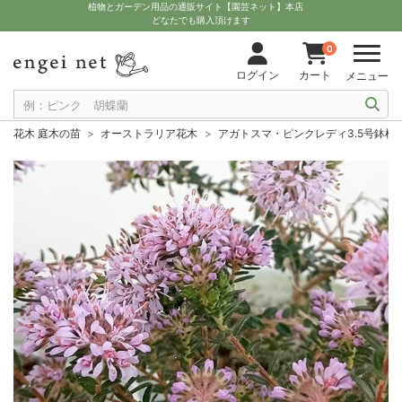
植物とガーデン用品の通販サイト【園芸ネット】本店
どなたでも購入頂けます
0
ログイン
カート
メニュー
花木 庭木の苗
オーストラリア花木
アガトスマ・ピンクレディ3.5号鉢植