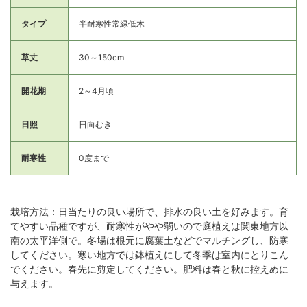
タイプ
半耐寒性常緑低木
草丈
30～150cm
開花期
2～4月頃
日照
日向むき
耐寒性
0度まで
栽培方法：日当たりの良い場所で、排水の良い土を好みます。育
てやすい品種ですが、耐寒性がやや弱いので庭植えは関東地方以
南の太平洋側で。冬場は根元に腐葉土などでマルチングし、防寒
してください。寒い地方では鉢植えにして冬季は室内にとりこん
でください。春先に剪定してください。肥料は春と秋に控えめに
与えます。