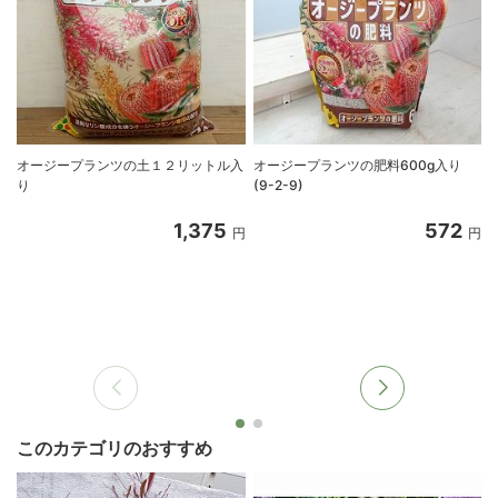
オージープランツの土１２リットル入
オージープランツの肥料600g入り
り
(9-2-9)
1,375
572
円
円
このカテゴリのおすすめ