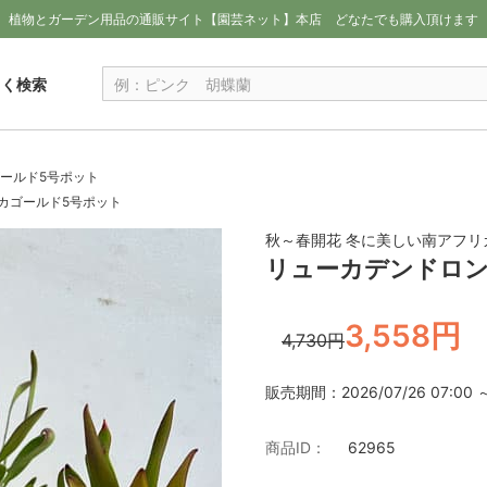
植物とガーデン用品の通販サイト【園芸ネット】本店
どなたでも購入頂けます
しく検索
ールド5号ポット
カゴールド5号ポット
秋～春開花 冬に美しい南アフリ
リューカデンドロン
3,558円
4,730円
販売期間：2026/07/26 07:00 ～ 
商品ID：
62965