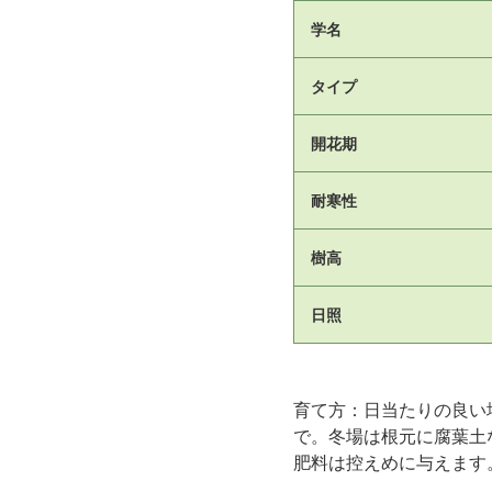
学名
タイプ
開花期
耐寒性
樹高
日照
育て方：日当たりの良い
で。冬場は根元に腐葉土
肥料は控えめに与えます