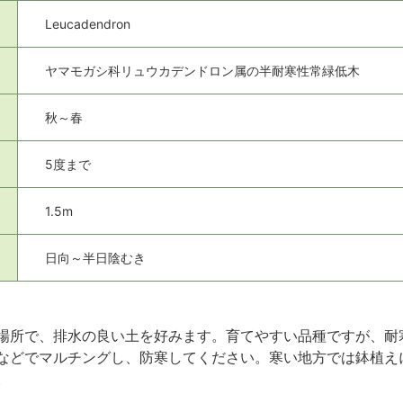
Leucadendron
ヤマモガシ科リュウカデンドロン属の半耐寒性常緑低木
秋～春
5度まで
1.5m
日向～半日陰むき
場所で、排水の良い土を好みます。育てやすい品種ですが、耐
などでマルチングし、防寒してください。寒い地方では鉢植え
。