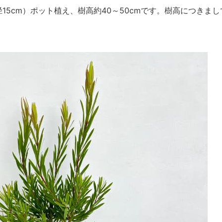
15cm）ポット植え、樹高約40～50cmです。樹高につき