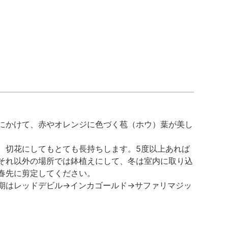
にかけて、赤やオレンジに色づく苞（ホウ）葉が美し
。切花にしてもとても長持ちします。5度以上あれば
それ以外の場所では鉢植えにして、冬は室内に取り込
春先に剪定してください。
期はレッドデビル→インカゴールド→サファリマジッ