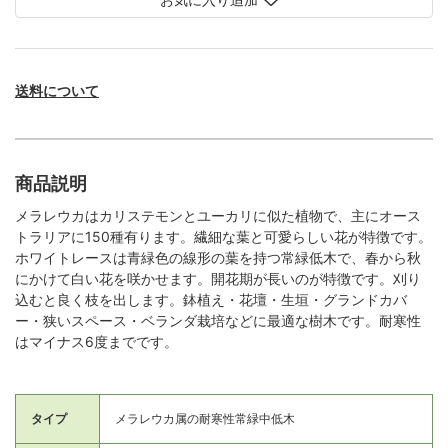
送料について
商品説明
メラレウカはカリステモンとユーカリに似た植物で、主にオース
トラリアに150種有ります。繊細な葉と可愛らしい花が特徴です。
ホワイトレースは青緑色の線形の葉を持つ常緑低木で、春から秋
にかけて白い花を咲かせます。開花期が長いのが特徴です。刈り
込むと良く枝を出します。鉢植え・花壇・生垣・グランドカバ
ー・狭いスペース・ベランダ栽培などに最適な樹木です。耐寒性
はマイナス6度までです。
タイプ
メラレウカ属の耐寒性常緑中低木