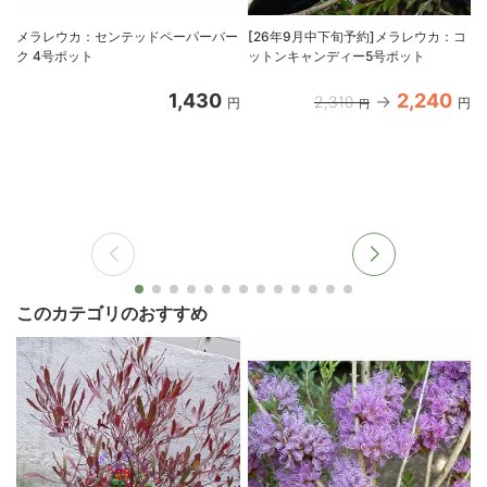
メラレウカ：センテッドペーパーバー
[26年9月中下旬予約]メラレウカ：コ
ク 4号ポット
ットンキャンディー5号ポット
1,430
2,240
2,310
円
円
円
このカテゴリのおすすめ