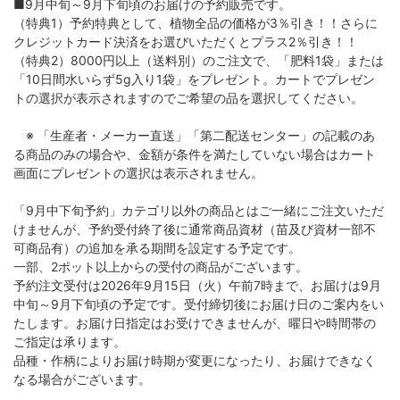
■9月中旬～9月下旬頃のお届けの予約販売です。
（特典1）予約特典として、植物全品の価格が3％引き！！さらに
クレジットカード決済をお選びいただくとプラス2％引き！！
（特典2）8000円以上（送料別）のご注文で、「肥料1袋」または
「10日間水いらず5g入り1袋」をプレゼント。カートでプレゼン
トの選択が表示されますのでご希望の品を選択してください。
※ 「生産者・メーカー直送」「第二配送センター」の記載のあ
る商品のみの場合や、金額が条件を満たしていない場合はカート
画面にプレゼントの選択は表示されません。
「9月中下旬予約」カテゴリ以外の商品とはご一緒にご注文いただ
けませんが、予約受付終了後に通常商品資材（苗及び資材一部不
可商品有）の追加を承る期間を設定する予定です。
一部、2ポット以上からの受付の商品がございます。
予約注文受付は2026年9月15日（火）午前7時まで、お届けは9月
中旬～9月下旬頃の予定です。受付締切後にお届け日のご案内をい
たします。お届け日指定はお受けできませんが、曜日や時間帯の
ご指定は承ります。
品種・作柄によりお届け時期が変更になったり、お届けできなく
なる場合がございます。