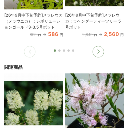
[26年9月中下旬予約]メラレウカ
[26年9月中下旬予約]メラレウ
（メラウニカ）：レボリューシ
カ：ラベンダーティーツリー 5
ョンゴールド3-3.5号ポット
号ポット
586
2,560
605
2,640
円
円
円
円
関連商品