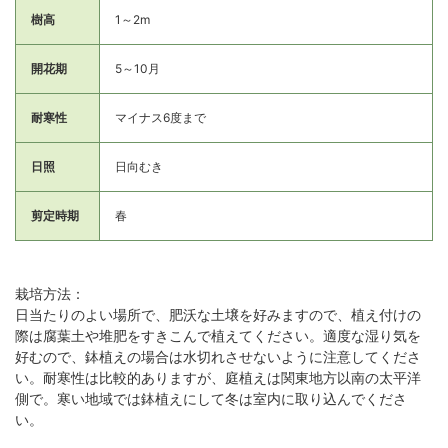
樹高
1～2m
開花期
5～10月
耐寒性
マイナス6度まで
日照
日向むき
剪定時期
春
栽培方法：
日当たりのよい場所で、肥沃な土壌を好みますので、植え付けの
際は腐葉土や堆肥をすきこんで植えてください。適度な湿り気を
好むので、鉢植えの場合は水切れさせないように注意してくださ
い。耐寒性は比較的ありますが、庭植えは関東地方以南の太平洋
側で。寒い地域では鉢植えにして冬は室内に取り込んでくださ
い。