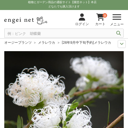
植物とガーデン用品の通販サイト【園芸ネット】本店
どなたでも購入頂けます
0
ログイン
カート
メニュー
オージープランツ
メラレウカ
[26年9月中下旬予約]メラレウカ：ホワイ
9月中下旬予約
苗・花木・樹木
[26年9月中下旬予約]メラレウカ：ホワ